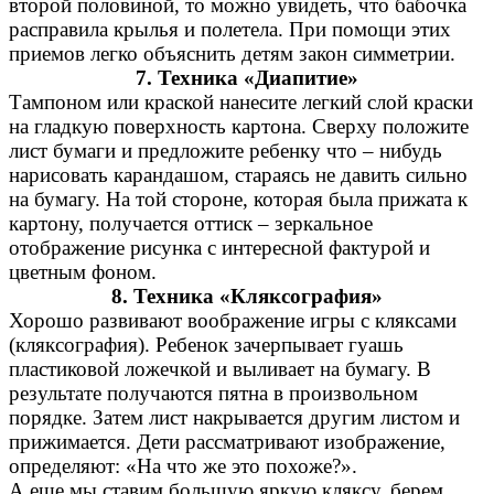
второй половиной, то можно увидеть, что бабочка
расправила крылья и полетела. При помощи этих
приемов легко объяснить детям закон симметрии.
7. Техника «Диапитие»
Тампоном или краской нанесите легкий слой краски
на гладкую поверхность картона. Сверху положите
лист бумаги и предложите ребенку что – нибудь
нарисовать карандашом, стараясь не давить сильно
на бумагу. На той стороне, которая была прижата к
картону, получается оттиск – зеркальное
отображение рисунка с интересной фактурой и
цветным фоном.
8. Техника «Кляксография»
Хорошо развивают воображение игры с кляксами
(кляксография). Ребенок зачерпывает гуашь
пластиковой ложечкой и выливает на бумагу. В
результате получаются пятна в произвольном
порядке. Затем лист накрывается другим листом и
прижимается. Дети рассматривают изображение,
определяют: «На что же это похоже?».
А еще мы ставим большую яркую кляксу, берем