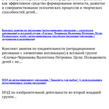
как эффективное средство формирования личности, развитие
и совершенствование психических процессов и творческих
способностей детей...
Конспект занятия по рисованию (нетрадиционное рисование с элементами
аппликации) в ясельной группе «Елочка» Черникова Валентина Петровна. Цели:
Познакомить детей с нетрадиционными способами рисования (рисование с
ладошками и пальчиками)
Конспект занятия по изодеятельности (нетрадиционное
рисование с элементами аппликации) в ясельной группе
«Елочка»Черникова Валентина Петровна. Цели: Познакомить
детей с не...
НОД по нетрадиционному рисованию "Аквариум для рыбок" (с использованием
нетрадиционных техник рисования)
НОД по изобразительной деятельности во второй младшей
группе...