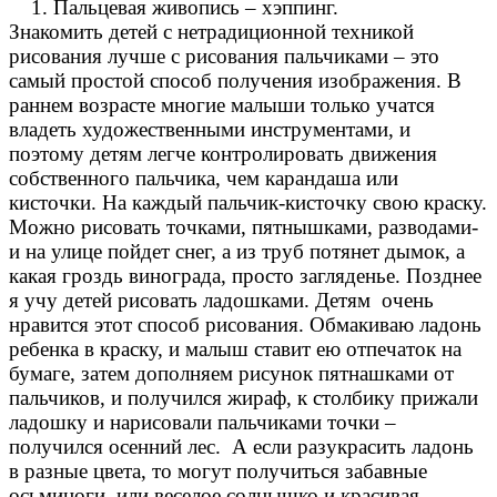
1. Пальцевая живопись – хэппинг.
Знакомить детей с нетрадиционной техникой
рисования лучше с рисования пальчиками – это
самый простой способ получения изображения. В
раннем возрасте многие малыши только учатся
владеть художественными инструментами, и
поэтому детям легче контролировать движения
собственного пальчика, чем карандаша или
кисточки. На каждый пальчик-кисточку свою краску.
Можно рисовать точками, пятнышками, разводами-
и на улице пойдет снег, а из труб потянет дымок, а
какая гроздь винограда, просто загляденье. Позднее
я учу детей рисовать ладошками. Детям очень
нравится этот способ рисования. Обмакиваю ладонь
ребенка в краску, и малыш ставит ею отпечаток на
бумаге, затем дополняем рисунок пятнашками от
пальчиков, и получился жираф, к столбику прижали
ладошку и нарисовали пальчиками точки –
получился осенний лес. А если разукрасить ладонь
в разные цвета, то могут получиться забавные
осьминоги, или веселое солнышко и красивая