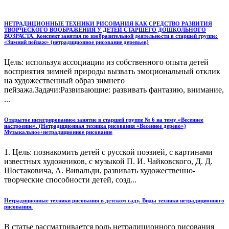
НЕТРАДИЦИОННЫЕ ТЕХНИКИ РИСОВАНИЯ КАК СРЕДСТВО РАЗВИТИЯ
ТВОРЧЕСКОГО ВООБРАЖЕНИЯ У ДЕТЕЙ СТАРШЕГО ДОШКОЛЬНОГО
ВОЗРАСТА. Конспект занятия по изобразительной деятельности в старшей группе:
«Зимний пейзаж» (нетрадиционное рисование деревьев)
Цель: используя ассоциации из собственного опыта детей
восприятия зимней природы вызвать эмоциональный отклик
на художественный образ зимнего
пейзажа.Задачи:Развивающие: развивать фантазию, внимание,
...
Открытое интегрированное занятие в старшей группе № 6 на тему «Весеннее
настроение». (Нетрадиционная техника рисования «Весеннее дерево»)
Музыкальное+нетрадиционное рисование
1. Цель: познакомить детей с русской поэзией, с картинами
известных художников, с музыкой П. И. Чайковского, Д. Д.
Шостаковича, А. Вивальди, развивать художественно-
творческие способности детей, созд...
Нетрадиционные техники рисования в детском саду. Виды техники нетрадиционного
рисования.
В статье рассматривается роль нетрадиционного рисования