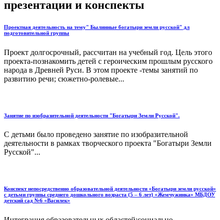
презентации и конспекты
Проектная деятельность на тему" Былинные богатыри земли русской" дл
подготовительной группы
Проект долгосрочный, рассчитан на учебный год. Цель этого
проекта-познакомить детей с героическим прошлым русского
народа в Древней Руси. В этом проекте -темы занятий по
развитию речи; сюжетно-ролевые...
Занятие по изобразительной деятельности "Богатыри Земли Русской".
С детьми было проведено занятие по изобразительной
деятельности в рамках творческого проекта "Богатыри Земли
Русской"...
Конспект непосредственно образовательной деятельности «Богатыри земли русской»
с детьми группы среднего дошкольного возраста (5 – 6 лет) «Жемчужинка» МБДОУ
детский сад №6 «Василек»
Интеграция образовательных областей:социально -