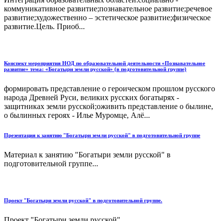
коммуникативное развитие;познавательное развитие;речевое
развитие;художественно – эстетическое развитие;физическое
развитие.Цель. Приоб...
Конспект мероприятия НОД по образовательной деятельности «Познавательное
развитие» тема: «Богатыри земли русской» (в подготовительной группе)
формировать представление о героическом прошлом русского
народа Древней Руси, великих русских богатырях -
защитниках земли русской;оживить представление о былине,
о былинных героях - Илье Муромце, Алё...
Презентация к занятию "Богатыри земли русской" в подготовительной группе
Материал к занятию "Богатыри земли русской" в
подготовительной группе...
Проект "Богатыри земли русской" в подготовительной группе.
Проект "Богатыри земли русской"...