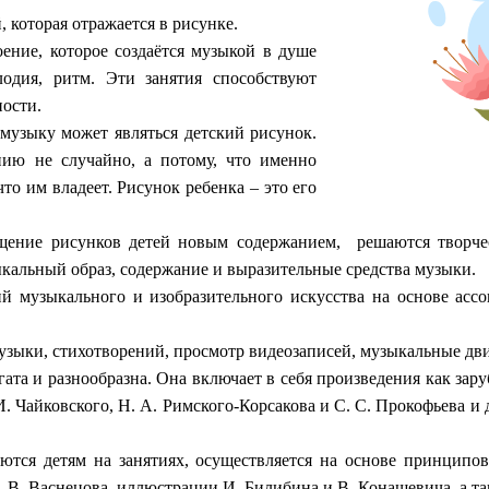
 которая отражается в рисунке.
ение, которое создаётся музыкой в душе
лодия, ритм. Эти занятия способствуют
ности.
музыку может являться детский рисунок.
нию не случайно, а потому, что именно
то им владеет. Рисунок ребенка – это его
ащение рисунков детей новым содержанием, решаются творчес
ыкальный образ, содержание и выразительные средства музыки.
й музыкального и изобразительного искусства на основе ассоц
узыки, стихотворений, просмотр видеозаписей, музыкальные дв
ата и разнообразна. Она включает в себя произведения как зар
И. Чайковского, Н. А. Римского-Корсакова и С. С. Прокофьева и
тся детям на занятиях, осуществляется на основе принципов
 В. Васнецова, иллюстрации И. Билибина и В. Конашевича, а т