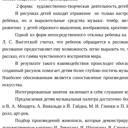
2 форма: художественно-творческая деятельность детей,
В рисунках детей находят отражение не только настро
ребёнка, но и выразительные средства музыки: тембр, ме
развитию у детей образного мышления, воображения, креатив
Одной из форм непосредственного отклика ребенка на 
Л. С. Выготский считал, что ребенок обращается к рисова
рисование предоставляет ему возможность легко выразить то, ч
рассказ, его гамма чувственного восприятия мира.
В результате такого взаимодействия происходит обог
созданный рисунок помогает детям более глубоко постичь муз
Наиболее обоснованным является сопоставление произведени
искусства.
Интегрированные занятия включают в себя: слушание м
Предлагаемая детям музыкальная палитра достаточно бог
и В. А. Моцарта, А. Вивальди и Й. Гайдна, М. И. Глинки и П. 
ролл, арт-рок.
Подбор произведений живописи, которые демонстрирую
художественные картины И. Левитана, И. Шишкина, В. Серова,