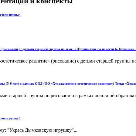
езентации и конспекты
летели птицы»
» (рисование) с детьми старшей группы по теме: «Путешествие по повести К. Булычева
эстетическое развитие» (рисование) с детьми старшей группы по
уппы (5-6 лет) в рамках ООД (ОО «Художественно-эстетическое развитие») Тема: «Хохл
тьми старшей группы по рисованию в рамках основной образова
скую игрушку"
ему: "Укрась Дымковскую игрушку"...