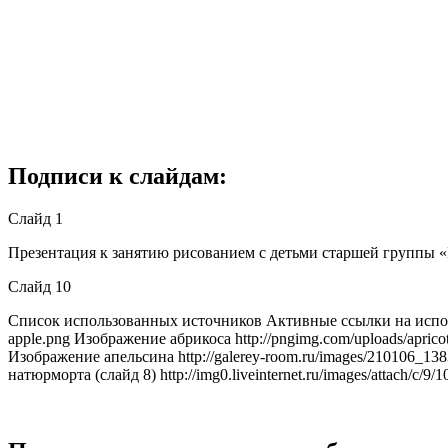
Подписи к слайдам:
Слайд 1
Презентация к занятию рисованием с детьми старшей группы
Слайд 10
Список использованных источников Активные ссылки на использ
apple.png Изображение абрикоса http://pngimg.com/uploads/apric
Изображение апельсина http://galerey-room.ru/images/210106_138
натюрморта (слайд 8) http://img0.liveinternet.ru/images/attach/c/