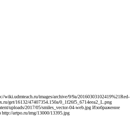
/wiki.udmteach.ru/images/archive/9/9a/20160303102419%21Red-
ex.ru/get/16132/47407354.150a/0_1f26f5_6714eea2_L.png
tent/uploads/2017/05/smiles_vector-04-web.jpg Изображение
http://artpo.ru/img/13000/13395.jpg