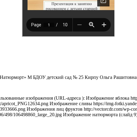
 «Натюрморт» М БДОУ детский сад № 25 Кирпу Ольга Рашитовна
ованные изображения (URL-адреса ): Изображение яблока http:/
ot/apricot_PNG12634.png Изображение сливы https://img-fotki.yand
3933666.png Изображения лиц фруктов http://vectorcdr.com/wp-con
9/106/498/106498860_large_20.jpg Изображение натюрморта (слайд 9) 