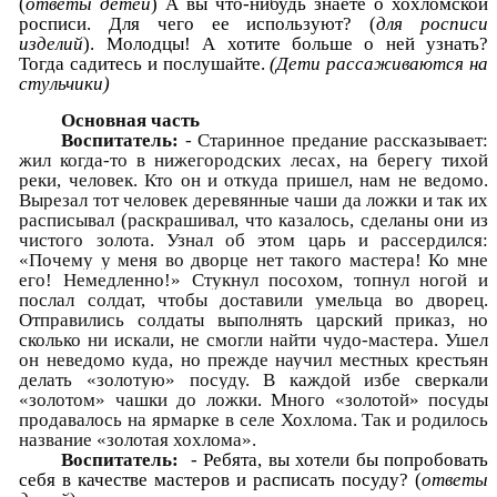
(
ответы детей
) А вы что-нибудь знаете о хохломской
росписи. Для чего ее используют? (
для росписи
изделий
). Молодцы! А хотите больше о ней узнать?
Тогда садитесь и послушайте.
(Дети рассаживаются на
стульчики)
Основная часть
Воспитатель:
- Старинное предание рассказывает:
жил когда-то в нижегородских лесах, на берегу тихой
реки, человек. Кто он и откуда пришел, нам не ведомо.
Вырезал тот человек деревянные чаши да ложки и так их
расписывал (раскрашивал, что казалось, сделаны они из
чистого золота. Узнал об этом царь и рассердился:
«Почему у меня во дворце нет такого мастера! Ко мне
его! Немедленно!» Стукнул посохом, топнул ногой и
послал солдат, чтобы доставили умельца во дворец.
Отправились солдаты выполнять царский приказ, но
сколько ни искали, не смогли найти чудо-мастера. Ушел
он неведомо куда, но прежде научил местных крестьян
делать «золотую» посуду. В каждой избе сверкали
«золотом» чашки до ложки. Много «золотой» посуды
продавалось на ярмарке в селе Хохлома. Так и родилось
название «золотая хохлома».
Воспитатель:
- Ребята, вы хотели бы попробовать
себя в качестве мастеров и расписать посуду? (
ответы