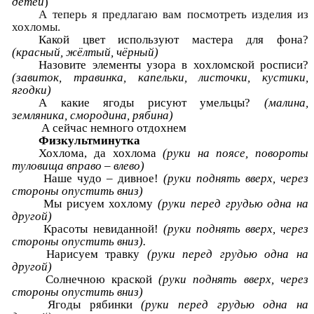
детей
)
А теперь я предлагаю вам посмотреть изделия из
хохломы.
Какой цвет используют мастера для фона?
(красный, жёлтый, чёрный)
Назовите элементы узора в хохломской росписи?
(завиток, травинка, капельки, листочки, кустики,
ягодки)
А какие ягоды рисуют умельцы?
(малина,
земляника, смородина, рябина)
А сейчас немного отдохнем
Физкультминутка
Хохлома, да хохлома
(руки на поясе, повороты
туловища вправо – влево)
Наше чудо – дивное!
(руки поднять вверх, через
стороны опустить вниз)
Мы рисуем хохлому
(руки перед грудью одна на
другой)
Красоты невиданной!
(руки поднять вверх, через
стороны опустить вниз).
Нарисуем травку
(руки перед грудью одна на
другой)
Солнечною краской
(руки поднять вверх, через
стороны опустить вниз)
Ягоды рябинки
(руки перед грудью одна на