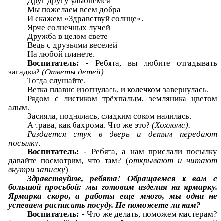
Друг другу улыбнёмся
Мы пожелаем всем добра
И скажем «Здравствуй солнце».
Ярче солнечных лучей
Дружба в целом свете
Ведь с друзьями веселей
На любой планете.
Воспитатель: -
Ребята, вы любите отгадывать
загадки?
(Ответы детей)
Тогда слушайте.
Ветка плавно изогнулась, и колечком завернулась.
Рядом с листиком трёхпалым, земляника цветом
алым.
Засияла, поднялась, сладким соком налилась.
А трава, как бахрома. Что же это?
(Хохлома).
Раздается стук в дверь и детям передают
посылку
.
Воспитатель:
- Ребята, а нам прислали посылку
давайте посмотрим, что там? (
открывают и читают
внутри записку
)
Здравствуйте, ребята! Обращаемся к вам с
большой просьбой: мы готовим изделия на ярмарку.
Ярмарка скоро, а работы еще много, мы одни не
успеваем расписать посуду. Не поможете ли нам?
Воспитатель:
- Что же делать, поможем мастерам?