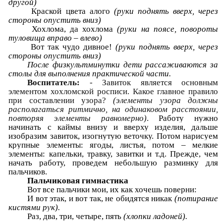
другой)
Краской цвета алого
(руки поднять вверх, через
стороны опустить вниз)
Хохлома, да хохлома
(руки на поясе, повороты
туловища вправо – влево)
Вот так чудо дивное!
(руки поднять вверх, через
стороны опустить вниз)
После физкультминутки дети рассаживаются за
столы для выполнения практической части.
Воспитатель:
- Завиток является основным
элементом хохломской росписи. Какое главное правило
при составлении узора?
(элементы узора должны
располагаться ритмично, на одинаковом расстоянии,
повторяя элементы равномерно)
.
Работу нужно
начинать с каймы внизу и вверху изделия, дальше
изобразим завиток, изогнутую веточку. Потом нарисуем
крупные элементы: ягоды, листья, потом – мелкие
элементы: капельки, травку, завитки и т.д.
Прежде, чем
начать работу, проведем
небольшую разминку для
пальчиков.
Пальчиковая гимнастика
Вот все пальчики мои, их как хочешь поверни:
И вот этак, и вот так, не обидятся никак
(потирание
кистями рук).
Раз, два, три, четыре, пять
(хлопки ладоней).