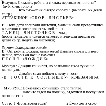
Ведущая: Скажите, ребята, а с каких деревьев эти листья?
(дуб, клен, тополь)
Кто сможет их быстро собрать? (выбрать 3-х детей
ср.гр.)
АТТРАКЦИОН «С Б О Р Л И С Т Ь Е В»
В.: Пока дети собирали листочки, малыши сами превратились
в листики и хотят показать свой танец.
Т А Н Е Ц Л И С Т О Ч К О В мл.гр.
(после танца дети ложатся на ковер и ведущая предлагает
детям ср.гр. подуть на листочки)
Звучит фонограмма дождя.
В.: Ой, ребята, дождик начинается! Давайте споем для него
песню, чтобы он нас не намочил.
П Е С Н Я «Д О Ж Д И К»
Муз.рук.: Дождик кончился, но солнышко из-за тучки не
выглянуло.
Давайте сами пойдем к нему в гости.
«В Г О С Т И К С О Л Н Ы Ш К У» РЕЧЕВАЯ ИГРА.
МУЗ.РУК.: Показалось солнышко, стало теплее.
Давайте сядем на полянку, отдохнем и послушаем
осенние стихи.
Ср.гр. 1.Что за время года? 2.Ёжик лег в свою