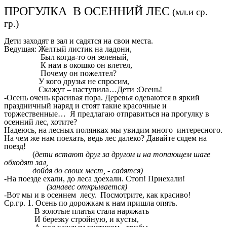
ПРОГУЛКА В ОСЕННИЙ ЛЕС
(мл.и ср.
гр.)
Дети заходят в зал и садятся на свои места.
Ведущая: Желтый листик на ладони,
Был когда-то он зеленый,
К нам в окошко он влетел,
Почему он пожелтел?
У кого друзья не спросим,
Скажут – наступила…Дети :Осень!
-Осень очень красивая пора. Деревья одеваются в яркий
праздничный наряд и стоят такие красочные и
торжественные… Я предлагаю отправиться на прогулку в
осенний лес, хотите?
Надеюсь, на лесных полянках мы увидим много интересного.
На чем же нам поехать, ведь лес далеко? Давайте сядем на
поезд!
(
дети встают друг за другом и на топающем шаге
обходят зал,
дойдя до своих мест, - садятся)
-На поезде ехали, до леса доехали. Стоп! Приехали!
(занавес открывается)
-Вот мы и в осеннем лесу. Посмотрите, как красиво!
Ср.гр. 1. Осень по дорожкам к нам пришла опять.
В золотые платья стала наряжать
И березку стройную, и кусты,