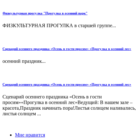
Физкультурная прогулка "Прогулка в осенний парк"
ФИЗКУЛЬТУРНАЯ ПРОГУЛКА в старшей группе...
Сценарий осеннего праздника «Осень в гости просим» «Прогулка в осенний лес»
осенний праздник...
Сценарий осеннего праздника «Осень в гости просим» «Прогулка в осенний лес»
Сценарий осеннего праздника «Осень в гости
просим»«Прогулка в осенний лес»Ведущий: В нашем зале –
красота,Праздник начинать пора!Листья солнцем наливались,
листья солнцем ...
Мне нравится