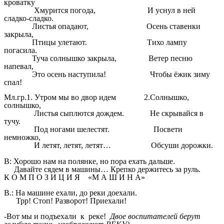
кроватку
Хмурится погода, И уснул в ней
сладко-сладко.
Листья опадают, Осень ставенки
закрыла,
Птицы улетают. Тихо лампу
погасила.
Туча солнышко закрыла, Ветер песню
напевал,
Это осень наступила! Чтобы ёжик зиму
спал!
Мл.гр.1. Утром мы во двор идем 2.Солнышко,
солнышко,
Листья сыплются дождем. Не скрывайся в
тучу.
Под ногами шелестят. Посвети
немножко,
И летят, летят, летят… Обсуши дорожки.
В: Хорошо нам на полянке, но пора ехать дальше.
Давайте сядем в машины… Крепко держитесь за руль.
К О М П О З И Ц И Я «М А Ш И Н А»
В.: На машине ехали, до реки доехали.
Трр! Стоп! Разворот! Приехали!
-Вот мы и подъехали к реке!
Двое воспитателей берут