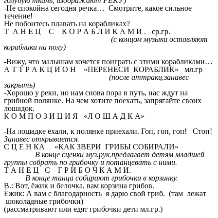
голубую ткань, изображают РЕКУ)
-Не спокойна сегодня речка… Смотрите, какое сильное
течение!
Не побоитесь плавать на корабликах?
Т А Н Е Ц С К О Р А Б Л И К А М И . ср.гр.
(с концом музыки оставляют
кораблики на полу)
-Вижу, что малышам хочется поиграть с этими корабликами…
А Т Т Р А К Ц И О Н «ПЕРЕНЕСИ КОРАБЛИК» мл.гр
(после аттракц.занавес
закрыть)
-Хорошо у реки, но нам снова пора в путь, нас ждут на
грибной полянке. На чем хотите поехать, запрягайте своих
лошадок.
К О М П О З И Ц И Я «Л О Ш А Д К А»
-На лошадке ехали, к полянке приехали. Гоп, гоп, гоп! Стоп!
Занавес открывается.
С Ц Е Н КА «КАК ЗВЕРИ ГРИБЫ СОБИРАЛИ»
В конце сценки муз.рук.предлагает детям младшей
группы собрать по грибочку и потанцевать с ними.
Т А Н Е Ц С Г Р И Б О Ч К А М И.
В конце танца собирают грибочки в корзинку.
В.: Вот, ёжик и белочка, вам корзина грибов.
Ёжик: А вам с благодарность я дарю свой гриб. (там лежат
шоколадные грибочки)
(рассматривают или едят грибочки дети мл.гр.)