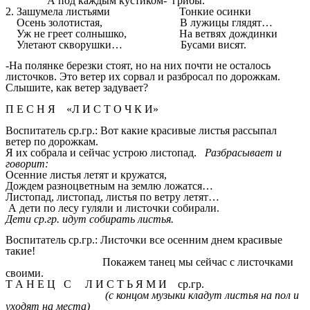
А под каждым кустиком- грибы.
2. Зашумела листьями Тонкие осинки
Осень золотистая, В лужицы глядят…
Уж не греет солнышко, На ветвях дождинки
Улетают скворушки… Бусами висят.
-На полянке березки стоят, но на них почти не осталось
листочков. Это ветер их сорвал и разбросал по дорожкам.
Слышите, как ветер задувает?
П Е С Н Я «Л И С Т О Ч К И»
Воспитатель ср.гр.: Вот какие красивые листья рассыпал
ветер по дорожкам.
Я их собрала и сейчас устрою листопад.
Разбрасывает и
говорит:
Осенние листья летят и кружатся,
Дождем разноцветным на землю ложатся…
Листопад, листопад, листья по ветру летят…
А дети по лесу гуляли и листочки собирали.
Дети ср.гр. идут собирать листья.
Воспитатель ср.гр.: Листочки все осенним днем красивые
такие!
Покажем танец мы сейчас с листочками
своими.
Т А Н Е Ц С Л И С Т Ь Я М И ср.гр.
(с концом музыки кладут листья на пол и
уходят на места)