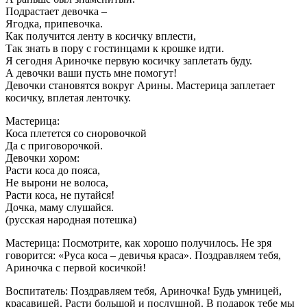
Подрастает девочка –
Ягодка, припевочка.
Как получится ленту в косичку вплести,
Так знать в пору с гостинцами к крошке идти.
Я сегодня Ариночке первую косичку заплетать буду.
А девочки ваши пусть мне помогут!
Девочки становятся вокруг Арины. Мастерица заплетает
косичку, вплетая ленточку.
Мастерица:
Коса плетется со сноровочкой
Да с приговорочкой.
Девочки хором:
Расти коса до пояса,
Не вырони не волоса,
Расти коса, не путайся!
Дочка, маму слушайся.
(русская народная потешка)
Мастерица: Посмотрите, как хорошо получилось. Не зря
говорится: «Руса коса – девичья краса». Поздравляем тебя,
Ариночка с первой косичкой!
Воспитатель: Поздравляем тебя, Ариночка! Будь умницей,
красавицей. Расти большой и послушной. В подарок тебе мы