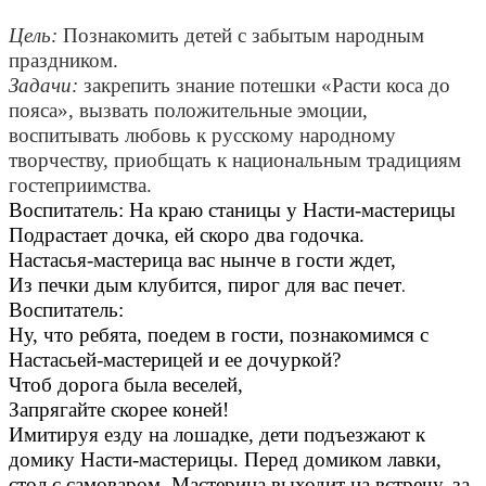
Цель:
Познакомить детей с забытым народным
праздником.
Задачи:
закрепить знание потешки «Расти коса до
пояса», вызвать положительные эмоции,
воспитывать любовь к русскому народному
творчеству, приобщать к национальным традициям
гостеприимства.
Воспитатель: На краю станицы у Насти-мастерицы
Подрастает дочка, ей скоро два годочка.
Настасья-мастерица вас нынче в гости ждет,
Из печки дым клубится, пирог для вас печет
.
Воспитатель:
Ну, что ребята, поедем в гости, познакомимся с
Настасьей-мастерицей и ее дочуркой?
Чтоб дорога была веселей,
Запрягайте скорее коней!
Имитируя езду на лошадке, дети подъезжают к
домику Насти-мастерицы. Перед домиком лавки,
стол с самоваром. Мастерица выходит на встречу, за