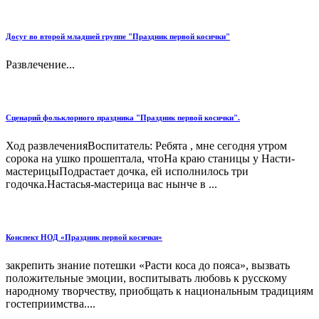
Досуг во второй младшей группе "Праздник первой косички"
Развлечение...
Сценарий фольклорного праздника "Праздник первой косички".
Ход развлеченияВоспитатель: Ребята , мне сегодня утром
сорока на ушко прошептала, чтоНа краю станицы у Насти-
мастерицыПодрастает дочка, ей исполнилось три
годочка.Настасья-мастерица вас нынче в ...
Конспект НОД «Праздник первой косички»
закрепить знание потешки «Расти коса до пояса», вызвать
положительные эмоции, воспитывать любовь к русскому
народному творчеству, приобщать к национальным традициям
гостеприимства....