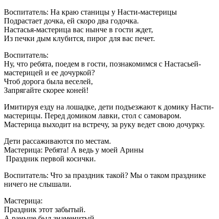
Воспитатель: На краю станицы у Насти-мастерицы
Подрастает дочка, ей скоро два годочка.
Настасья-мастерица вас нынче в гости ждет,
Из печки дым клубится, пирог для вас печет.
Воспитатель:
Ну, что ребята, поедем в гости, познакомимся с Настасьей-
мастерицей и ее дочуркой?
Чтоб дорога была веселей,
Запрягайте скорее коней!
Имитируя езду на лошадке, дети подъезжают к домику Насти-
мастерицы. Перед домиком лавки, стол с самоваром.
Мастерица выходит на встречу, за руку ведет свою дочурку.
Дети рассаживаются по местам.
Мастерица: Ребята! А ведь у моей Арины
Праздник первой косички.
Воспитатель: Что за праздник такой? Мы о таком празднике
ничего не слышали.
Мастерица:
Праздник этот забытый.
А раньше был знаменитый.