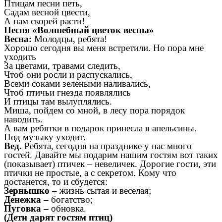
Птицам песни петь,
Садам весной цвести,
А нам скорей расти!
Песня «Волшебный цветок весны»
Весна:
Молодцы, ребята!
Хорошо сегодня вы меня встретили. Но пора мне
уходить
За цветами, травами следить,
Чтоб они росли и распускались,
Всеми соками зелеными наливались,
Чтоб птичьи гнезда появлялись
И птицы там вылуплялись.
Миша, пойдем со мной, в лесу пора порядок
наводить.
А вам ребятки в подарок принесла я апельсины.
Под музыку уходит.
Вед.
Ребята, сегодня на празднике у нас много
гостей. Давайте мы подарим нашим гостям вот таких
(показывает) птичек – невеличек. Дорогие гости, эти
птички не простые, а с секретом. Кому что
достанется, то и сбудется:
Зернышко –
жизнь сытая и веселая;
Денежка –
богатство;
Пуговка –
обновка.
(Дети дарят гостям птиц)