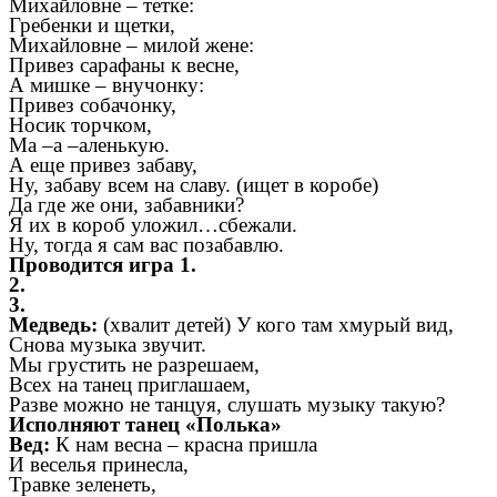
Михайловне – тетке:
Гребенки и щетки,
Михайловне – милой жене:
Привез сарафаны к весне,
А мишке – внучонку:
Привез собачонку,
Носик торчком,
Ма –а –аленькую.
А еще привез забаву,
Ну, забаву всем на славу. (ищет в коробе)
Да где же они, забавники?
Я их в короб уложил…сбежали.
Ну, тогда я сам вас позабавлю.
Проводится игра 1.
2.
3.
Медведь:
(хвалит детей) У кого там хмурый вид,
Снова музыка звучит.
Мы грустить не разрешаем,
Всех на танец приглашаем,
Разве можно не танцуя, слушать музыку такую?
Исполняют танец «Полька»
Вед:
К нам весна – красна пришла
И веселья принесла,
Травке зеленеть,