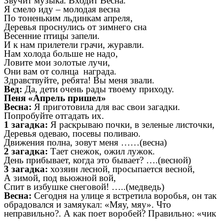
Звучит музыка. Входит Весна.
Я смело иду – молодая весна
По тоненьким льдинкам апреля,
Деревья проснулись от зимнего сна
Весенние птицы запели.
И к нам прилетели грачи, журавли.
Нам холода больше не надо,
Ловите мои золотые лучи,
Они вам от солнца награда.
Здравствуйте, ребята! Вы меня звали.
Вед:
Да, дети очень рады твоему приходу.
Пеня «Апрель пришел»
Весна:
Я приготовила для вас свои загадки.
Попробуйте отгадать их.
1 загадка:
Я раскрываю почки, в зеленые листочки,
Деревья одеваю, посевы поливаю.
Движения полна, зовут меня ……(весна)
2 загадка:
Тает снежок, ожил лужок.
День прибывает, когда это бывает? ….(весной)
3 загадка:
хозяин лесной, просыпается весной,
А зимой, под вьюжной вой,
Спит в избушке снеговой! …..(медведь)
Весна:
Сегодня на улице я встретила воробья, он так
обрадовался и замяукал: «Мяу, мяу». Что
неправильно?. А как поет воробей? Правильно: «чик