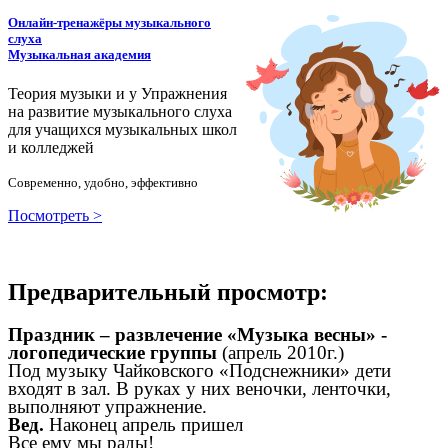
Онлайн-тренажёры музыкального
слуха
Музыкальная академия
Теория музыки и у
У
пражнения
на развитие музыкального слуха
для учащихся музыкальных школ
и колледжей
Современно, удобно, эффективно
Посмотреть >
Предварительный просмотр:
Праздник – развлечение «Музыка весны» -
логопедические группы
(апрель 2010г.)
Под музыку Чайковского «Подснежники» дети
входят в зал. В руках у них веночки, ленточки,
выполняют упражнение.
Вед.
Наконец апрель пришел
Все ему мы рады!