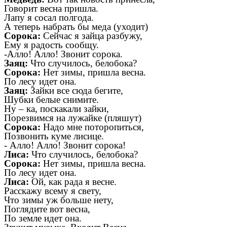
Говорит весна пришла.
Лапу я сосал полгода.
А теперь набрать бы меда (уходит)
Сорока:
Сейчас я зайца разбужу,
Ему я радость сообщу.
-Алло! Алло! Звонит сорока.
Заяц:
Что случилось, белобока?
Сорока:
Нет зимы, пришла весна.
По лесу идет она.
Заяц:
Зайки все сюда бегите,
Шубки белые снимите.
Ну – ка, поскакали зайки,
Порезвимся на лужайке (пляшут)
Сорока:
Надо мне поторопиться,
Позвонить куме лисице.
- Алло! Алло! Звонит сорока!
Лиса:
Что случилось, белобока?
Сорока:
Нет зимы, пришла весна.
По лесу идет она.
Лиса:
Ой, как рада я весне.
Расскажу всему я свету,
Что зимы уж больше нету,
Поглядите вот весна,
По земле идет она.