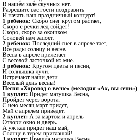
В нашем зале скучных нет.
Разрешите вас гости поздравить
И начать наш праздничный концерт!
1 ребенок:
Скоро снег кругом растает,
Скоро с речки лед сойдет!
Скоро, скоро за окошком
Соловей нам запоет.
2 ребенок:
Последний снег в апреле тает,
Все рады солнцу и весне.
Весна в апреле прилетает
С веселой ласточкой ко мне.
3 ребенок:
Кругом цветы и песни,
И солнышка лучи.
Встречают наши дети
Веселый день весны!
Песня «Хоровод о весне» (мелодия «Ах, вы сени»)
1 куплет:
Придет матушка Весна,
Пройдет через ворота.
С нею месяц март придет,
Май с апрелем приведет.
2 куплет:
А за мартом и апрель
Отвори окно и дверь.
А уж как придет наш май,
Солнце в терем приглашай!
3 куплет:
Пришла матушка Весна,