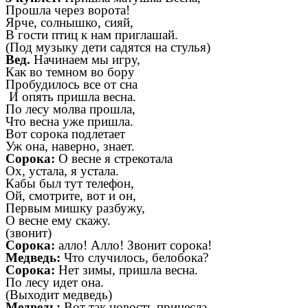
Прошла через ворота!
Ярче, солнышко, сияй,
В гости птиц к нам приглашай.
(Под музыку дети садятся на стулья)
Вед.
Начинаем мы игру,
Как во темном во бору
Пробудилось все от сна
И опять пришла весна.
По лесу молва прошла,
Что весна уже пришла.
Вот сорока подлетает
Уж она, наверно, знает.
Сорока:
О весне я стрекотала
Ох, устала, я устала.
Кабы был тут телефон,
Ой, смотрите, вот и он,
Первым мишку разбужу,
О весне ему скажу.
(звонит)
Сорока:
алло! Алло! Звонит сорока!
Медведь:
Что случилось, белобока?
Сорока:
Нет зимы, пришла весна.
По лесу идет она.
(Выходит медведь)
Медведь:
Вот так новость принесла,