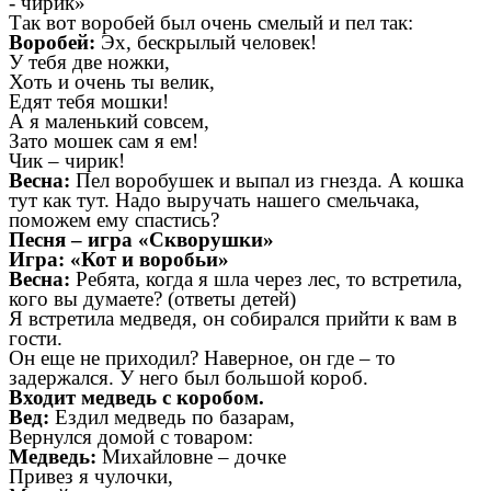
- чирик»
Так вот воробей был очень смелый и пел так:
Воробей:
Эх, бескрылый человек!
У тебя две ножки,
Хоть и очень ты велик,
Едят тебя мошки!
А я маленький совсем,
Зато мошек сам я ем!
Чик – чирик!
Весна:
Пел воробушек и выпал из гнезда. А кошка
тут как тут. Надо выручать нашего смельчака,
поможем ему спастись?
Песня – игра «Скворушки»
Игра: «Кот и воробьи»
Весна:
Ребята, когда я шла через лес, то встретила,
кого вы думаете? (ответы детей)
Я встретила медведя, он собирался прийти к вам в
гости.
Он еще не приходил? Наверное, он где – то
задержался. У него был большой короб.
Входит медведь с коробом.
Вед:
Ездил медведь по базарам,
Вернулся домой с товаром:
Медведь:
Михайловне – дочке
Привез я чулочки,