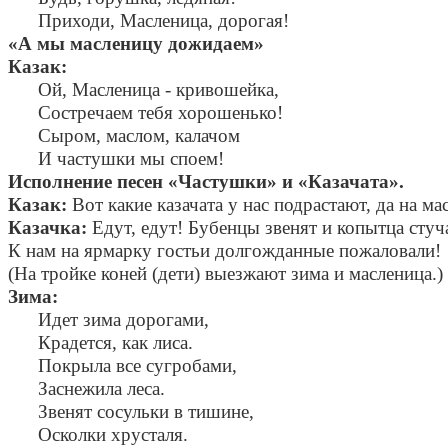
Приходи, Масленица, дорогая!
«А мы масленицу дожидаем»
Казак:
Ой, Масленица - кривошейка,
Состречаем тебя хорошенько!
Сыром, маслом, калачом
И частушки мы споем!
Исполнение песен «Частушки» и «Казачата».
Казак:
Вот какие казачата у нас подрастают, да на м
Казачка:
Едут, едут! Бубенцы звенят и копытца стуч
К нам на ярмарку гостьи долгожданные пожаловали!
(На тройке коней (дети) выезжают зима и масленица.)
Зима:
Идет зима дорогами,
Крадется, как лиса.
Покрыла все сугробами,
Заснежила леса.
Звенят сосульки в тишине,
Осколки хрусталя.