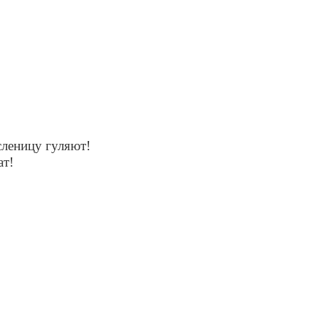
асленицу гуляют!
ат!