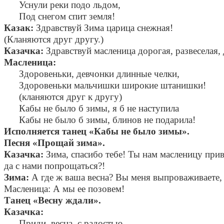
Уснули реки подо льдом,
Под снегом спит земля!
Казак:
Здравствуй Зима царица снежная!
(Кланяются друг другу.)
Казачка:
Здравствуй масленица дорогая, развеселая, 
Масленица:
Здоровеньки, девчонки длинные челки,
Здоровеньки мальчишки широкие штанишки!
(кланяются друг к другу)
Кабы не было б зимы, я б не наступила
Кабы не было б зимы, блинов не подарила!
Исполняется танец «Кабы не было зимы».
Песня «Прощай зима».
Казачка:
Зима, спасибо тебе! Ты нам масленицу приве
да с нами попрощаться?!
Зима:
А где ж ваша весна? Вы меня выпроваживаете, а
Масленица: А мы ее позовем!
Танец «Весну ждали».
Казачка:
Приди, весна, с радостью.