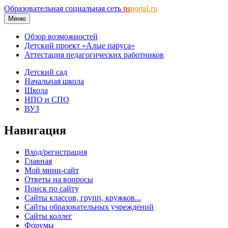
Образовательная социальная сеть
ns
portal.ru
Меню
Обзор возможностей
Детский проект «Алые паруса»
Аттестация педагогических работников
Детский сад
Начальная школа
Школа
НПО и СПО
ВУЗ
Навигация
Вход/регистрация
Главная
Мой мини-сайт
Ответы на вопросы
Поиск по сайту
Сайты классов, групп, кружков...
Сайты образовательных учреждений
Сайты коллег
Форумы