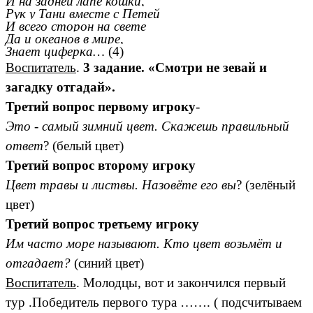
И на задней лапе кошки,
Рук у Тани вместе с Петей
И всего сторон на свете
Да и океанов в мире,
Знает циферка…
(4)
Воспитатель
.
3 задание.
«Смотри не зевай и
загадку отгадай».
Третий вопрос первому игроку
-
Это - самый зимний цвет. Скажешь правильный
ответ
? (белый цвет)
Третий вопрос второму игроку
Цвет травы и листвы. Назовёте его вы
? (зелёный
цвет)
Третий вопрос третьему игроку
Им часто море называют. Кто цвет возьмёт и
отгадает?
(синий цвет)
Воспитатель
. Молодцы, вот и закончился первый
тур .Победитель первого тура ……. ( подсчитываем