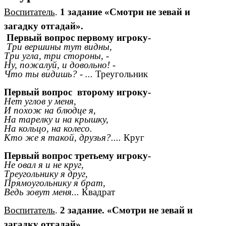
Воспитатель
.
1 задание «Смотри не зевай и
загадку отгадай».
Первый вопрос первому игроку-
Три вершины тут видны,
Три угла, три стороны, -
Ну, пожалуй, и довольно! -
Что ты видишь? - ...
Треугольник
Первый вопрос второму игроку-
Нет углов у меня,
И похож на блюдце я,
На тарелку и на крышку,
На кольцо, на колесо.
Кто же я такой, друзья?....
Круг
Первый вопрос третьему игроку-
Не овал я и не круг,
Треугольнику я друг,
Прямоугольнику я брат,
Ведь зовут меня...
Квадрат
Воспитатель
.
2 задание.
«Смотри не зевай и
загадку отгадай».