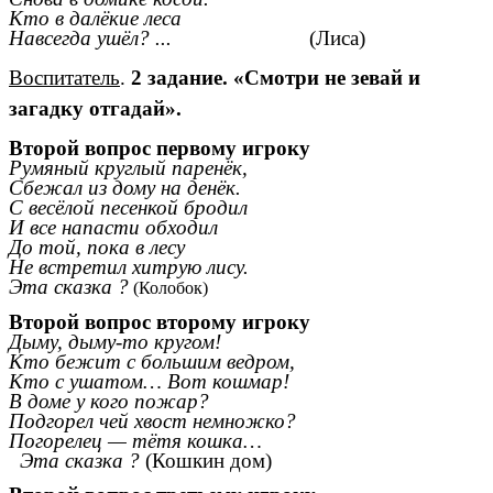
Кто в далёкие леса
Навсегда ушёл? ...
(Лиса)
Воспитатель
.
2 задание.
«Смотри не зевай и
загадку отгадай».
Второй вопрос первому игроку
Румяный круглый паренёк,
Сбежал из дому на денёк.
С весёлой песенкой бродил
И все напасти обходил
До той, пока в лесу
Не встретил хитрую лису.
Эта сказка ?
(Колобок)
Второй вопрос второму игроку
Дыму, дыму-то кругом!
Кто бежит с большим ведром,
Кто с ушатом… Вот кошмар!
В доме у кого пожар?
Подгорел чей хвост немножко?
Погорелец — тётя кошка…
Эта сказка ?
(Кошкин дом)