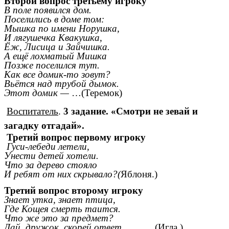
Второй вопрос третьему игроку
В поле появился дом.
Поселились в доме том:
Мышка по имени Норушка,
И лягушечка Квакушка,
Ёж, Лисица и Зайчишка.
А ещё лохматый Мишка
Позже поселился тут.
Как все домик-то зовут?
Вьётся над трубой дымок.
Этот домик —
…(Теремок)
Воспитатель
.
3 задание.
«Смотри не зевай и
загадку отгадай».
Третий вопрос первому игроку
Гуси-лебеди летели,
Унести детей хотели.
Что за дерево стояло
И ребят от них скрывало?(
Яблоня.)
Третий вопрос второму игроку
Знает утка, знает птица,
Где Кощея смерть таится.
Что же это за предмет?
Дай, дружок, скорей ответ.
(Игла.)