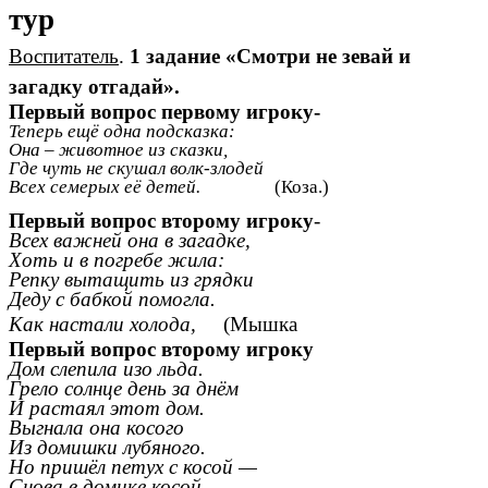
тур
Воспитатель
.
1 задание «Смотри не зевай и
загадку отгадай».
Первый вопрос первому игроку-
Теперь ещё одна подсказка:
Она – животное из сказки,
Где чуть не скушал волк-злодей
Всех семерых её детей.
(Коза.)
Первый вопрос второму игроку
-
Всех важней она в загадке,
Хоть и в погребе жила:
Репку вытащить из грядки
Деду с бабкой помогла.
Как настали холода,
(Мышка
Первый вопрос второму игроку
Дом слепила изо льда.
Грело солнце день за днём
И растаял этот дом.
Выгнала она косого
Из домишки лубяного.
Но пришёл петух с косой —
Снова в домике косой.