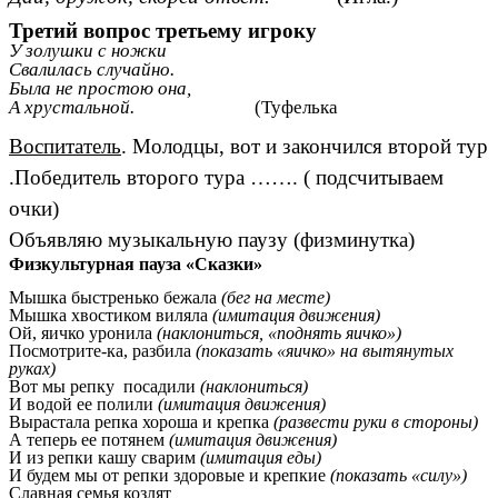
Третий вопрос третьему игроку
У золушки с ножки
Свалилась случайно.
Была не простою она,
А хрустальной.
(Туфелька
Воспитатель
. Молодцы, вот и закончился второй тур
.Победитель второго тура ……. ( подсчитываем
очки)
Объявляю музыкальную паузу (физминутка)
Физкультурная пауза «Сказки»
Мышка быстренько бежала
(бег на месте)
Мышка хвостиком виляла
(имитация движения)
Ой, яичко уронила
(наклониться, «поднять яичко»)
Посмотрите-ка, разбила
(показать «яичко» на вытянутых
руках)
Вот мы репку посадили
(наклониться)
И водой ее полили
(имитация движения)
Вырастала репка хороша и крепка
(развести руки в стороны)
А теперь ее потянем
(имитация движения)
И из репки кашу сварим
(имитация еды)
И будем мы от репки здоровые и крепкие
(показать «силу»)
Славная семья козлят