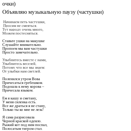
очки)
Объявляю музыкальную паузу (частушки)
Начинаем петь частушки,
Просим не смеяться.
Тут народу очень много,
Можем постесняться.
Ставьте ушки на макушке
Слушайте внимательно.
Пропоем мы вам частушки
Просто замечательно.
Улыбнитесь вместе с нами,
Улыбнитесь веселей,
Потому что все мы знаем:
От улыбки нам светлей.
Поленился утром Вова
Причесаться гребешком.
Подошла к нему корова –
Причесала языком.
Ем я кашу и сметану,
У меня силенка есть.
Все же драться я не стану,
Только ты ко мне не лезь!
Я сама разрисовала
Черной краской одеяло.
Рыжий кот под ним поспал,
Полосатым тигром стал.