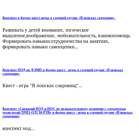
Конспект в форме квест-игры в старшей группе «В поисках сокровищ».
Развивать у детей внимание, логическое
мышление,воображение, любознательность, взаимопомощь.
Формировать навыкисотрудничества на занятиях,
формировать навыки самооценки...
Конспект НОД по ФЭМП в форме квест - игры в старшей группе «В поисках
сокровищ»
Квест - игра "В поисках сокровищ"...
Конспект «Сценарий НОД и ИОС по познавательному развитию с элементами
технологий ТРИЗ-ОТСМ-РТВ» в форме квест - игры в старшей группе «В поисках
сокровищ»
конспект нод...