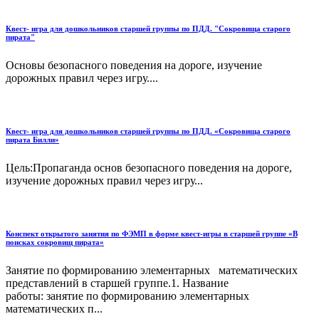
Квест- игра для дошкольников старшей группы по ПДД. "Сокровища старого
пирата"
Основы безопасного поведения на дороге, изучение
дорожных правил через игру....
Квест- игра для дошкольников старшей группы по ПДД. «Сокровища старого
пирата Билли»
Цель:Пропаганда основ безопасного поведения на дороге,
изучение дорожных правил через игру...
Конспект открытого занятия по ФЭМП в форме квест-игры в старшей группе «В
поисках сокровищ пирата»
Занятие по формированию элементарных математических
представлений в старшей группе.1. Название
работы: занятие по формированию элементарных
математических п...