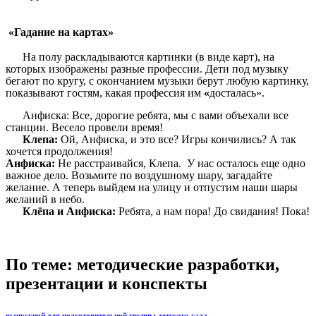
«Гадание на картах»
На полу раскладываются картинки (в виде карт), на
которых изображены разные профессии. Дети под музыку
бегают по кругу, с окончанием музыки берут любую картинку,
показывают гостям, какая профессия им
«
досталась».
Анфиска: Все, дорогие ребята, мы с вами объехали все
станции. Весело провели время!
Клепа:
Ой, Анфиска, и это все? Игры кончились? А так
хочется продолжения!
Анфиска:
Не расстраивайся, Клепа. У нас осталось еще одно
важное дело. Возьмите по воздушному шару, загадайте
желание. А теперь выйдем на улицу и отпустим наши шары
желаний в небо.
Клёпа и Анфиска:
Ребята, а нам пора! До свидания! Пока!
По теме: методические разработки,
презентации и конспекты
выпускной для подготовительной группы детского сада