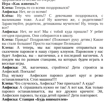
Игра «Как живешь?»
Клепа:
Теперь-то со всеми поздоровался?
Анфиска:
Нет, не со всеми!
Клёпа:
Ну что опять!? С девочками поздоровался, с
мальчиками тоже. А-а-а! Ну конечно же, с родителями?
Здравствуйте, родители, детишкины мучители! Ну, теперь то
все?
Анфиска:
Нет, не все! Мы с тобой куда пришли? У ребят
сегодня праздник. Они собираются в школу.
Клепа:
Правда? Поздравляю! (Пожимает руку детям.) Какие
вы стали большие! Просто настоящие Пеликаны!
Клепа
:
А теперь, мы вас приглашаем отправиться на
сказочном паровозе в нашу страну клоунов. Паровозом у нас
будет Анфиска, вы – вагончики, а я последний вагончик. А
поедем мы по разным станциям, на которых будем играть в
веселые игры.
Анфиска:
Эй, вагончики, стройтесь! Дети строятся за
Анфиской. Поехали!
Под музыку Анфискин паровоз делает круг и резко
останавливается. Стоп машина!!!!
Клепа:
Что случилось, Анфиска? Уже приехали? А куда?
Анфиска:
А спрашивать нужно не так! А вот как. Как только
паровоз останавливается, вы все дружно кричите: Эй,
Анфискин паровоз, ты куда детей привез? Дети повторяют.
Анфиска:
Станция «Будь внимателен»