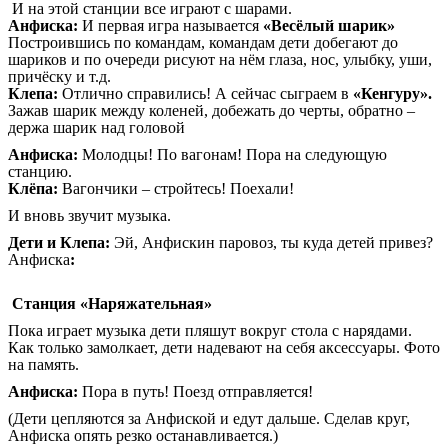
И на этой станции все играют с шарами.
Анфиска:
И первая игра называется
«Весёлый шарик»
Построившись по командам, командам дети добегают до
шариков и по очереди рисуют на нём глаза, нос, улыбку, уши,
причёску и т.д.
Клепа:
Отлично справились! А сейчас сыграем в
«Кенгуру».
Зажав шарик между коленей, добежать до черты, обратно –
держа шарик над головой
Анфиска:
Молодцы! По вагонам! Пора на следующую
станцию.
Клёпа:
Вагончики – стройтесь! Поехали!
И вновь звучит музыка.
Дети и Клепа:
Эй, Анфискин паровоз, ты куда детей привез?
Анфиска
:
Станция «Наряжательная»
Пока играет музыка дети пляшут вокруг стола с нарядами.
Как только замолкает, дети надевают на себя аксессуары. Фото
на память.
Анфиска:
Пора в путь! Поезд отправляется!
(Дети цепляются за Анфиской и едут дальше. Сделав круг,
Анфиска опять резко останавливается.)