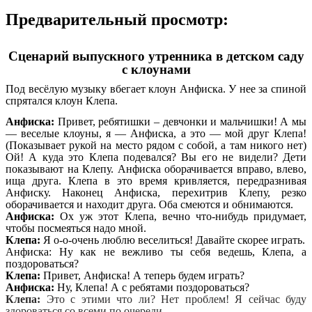
Предварительный просмотр:
Сценарий выпускного утренника в детском саду
с клоунами
Под весёлую музыку вбегает клоун Анфиска. У нее за спиной
спрятался клоун Клепа.
Анфиска:
Привет, ребятишки – девчонки и мальчишки! А мы
— веселые клоуны, я — Анфиска, а это — мой друг Клепа!
(Показывает рукой на место рядом с собой, а там никого нет)
Ой! А куда это Клепа подевался? Вы его не видели? Дети
показывают на Клепу. Анфиска оборачивается вправо, влево,
ища друга. Клепа в это время кривляется, передразнивая
Анфиску. Наконец Анфиска, перехитрив Клепу, резко
оборачивается и находит друга. Оба смеются и обнимаются.
Анфиска:
Ох уж этот Клепа, вечно что-нибудь придумает,
чтобы посмеяться надо мной.
Клепа:
Я о-о-очень люблю веселиться! Давайте скорее играть.
Анфиска: Ну как не вежливо ты себя ведешь, Клепа, а
поздороваться?
Клепа:
Привет, Анфиска! А теперь будем играть?
Анфиска:
Ну, Клепа! А с ребятами поздороваться?
Клепа:
Это с этими что ли? Нет проблем! Я сейчас буду
здороваться со всеми по очереди.