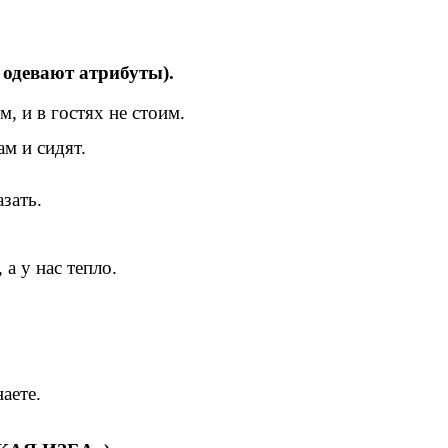
 одевают атрибуты).
, и в гостях не стоим.
ам и сидят.
ать.
а у нас тепло.
аете.