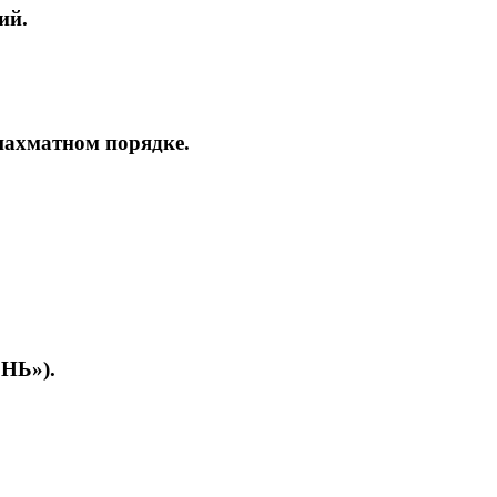
ий.
шахматном порядке.
НЬ»).