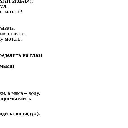
КАЯ ИЗБА»).
тал!
 смотать!
тывать.
аматывать.
у мотать.
 на глаз)
мама).
и, а мама – воду.
коромысле»).
одила по воду»).