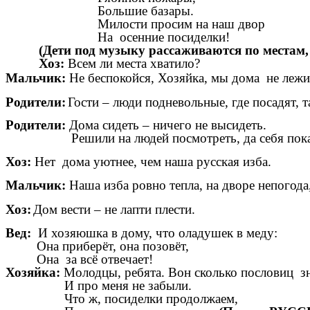
Большие базары.
Милости просим на наш двор
На осенние посиделки!
(Дети под музыку рассаживаются по местам,
Хоз:
Всем ли места хватило?
Мальчик:
Не беспокойся, Хозяйка, мы дома не лежим
Родители:
Гости – люди подневольные, где посадят, т
Родители:
Дома сидеть – ничего не высидеть.
Решили на людей посмотреть, да себя показ
Хоз:
Нет дома уютнее, чем наша русская изба.
Мальчик:
Наша изба ровно тепла, на дворе непогода, 
Хоз:
Дом вести – не лапти плести.
Вед:
И хозяюшка в дому, что оладушек в меду:
Она приберёт, она позовёт,
Она за всё отвечает!
Хозяйка:
Молодцы, ребята. Вон сколько пословиц зн
И про меня не забыли.
Что ж, посиделки продолжаем,