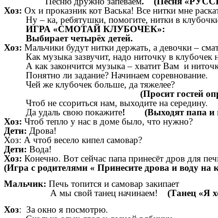
Песню дружно запеваем
. (Песня «РУСС
Хоз:
Ох и проказник кот Васька! Все нитки мне раска
Ну – ка, ребятушки, помогите, нитки в клубочки
ИГРА «СМОТАЙ КЛУБОЧЕК»:
Выбирает четырёх детей.
Хоз:
Мальчики будут нитки держать, а девочки – сма
Как музыка зазвучит, надо ниточку в клубочек н
А как закончится музыка – хватит Вам и ниточк
Понятно ли задание? Начинаем соревнование.
Чей же клубочек больше, да тяжелее?
(Просит гостей определить
Чтоб не ссориться нам, выходите на середину.
Да удаль свою покажите
! (Выходят папа и 
Хоз:
Чтоб тепло у нас в доме было, что нужно?
Дети:
Дрова!
Хоз: А чтоб весело кипел самовар?
Дети:
Вода!
Хоз:
Конечно. Вот сейчас папа принесёт дров для печк
(Игра с родителями « Принесите дрова и воду на 
Мальчик:
Печь топится и самовар закипает
А мы свой танец начинаем!
(Танец «Я х
Хоз
: За окно я посмотрю.