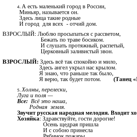
А есть маленький город в России,
Миньяр, называется он.
Здесь лица такие родные
И город для всех - отчий дом.
ВЗРОСЛЫЙ: Люблю просыпаться с рассветом,
Бежать по траве босиком.
И слушать протяжный, распетый,
Церковный заливистый звон.
ВЗРОСЛЫЙ:
Здесь всё так спокойно и мило,
Здесь ангел укрыл нас крылом.
Я знаю, что раньше так было,
Я верю, так будет потом.
(Танец 
Холмы, перелески,
Луга и поля —
Все:
Всё это наша,
Родная земля.
Звучит русская народная мелодия. Входит хо
Хозяйка
: Здравствуйте, гости дорогие!
Осень щедрая пришла
И с собою принесла
Рябинок пожары,