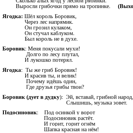
Сколько алых ягод у лесной рябинки.
Выросли грибочки прямо на тропинке.
(Выхо
Ягодка:
Шёл король Боровик,
Через лес напрямик.
Он грозил кулаком,
Он стучал каблуком.
Был король не в духе.
Боровик
: Меня покусали мухи!
Долго по лесу плутал,
И лукошко потерял.
Ягодка
: Ты же гриб Боровик!
И красив ты, и велик!
Почему идёшь один,
Где друзья грибы твои?
Боровик (дует в дудку
): Эй, вставай, грибной народ
Слышишь, музыка зовет.
Подосиновик
:
Под осинкой у ворот
Подосиновик растёт.
И горит, горит огнём
Шапка красная на нём!