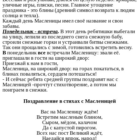
уличные игры, пляски, песни. Главное угощение
праздника - это блины (древний символ возврата к людям
солнца и тепла).
Каждый день Масленицы имел своё название и свои
забавы.
Понедельник - встреча
.
В этот день ребятишки выбегали
на улицу, лепили из последнего снега снежную бабу,
строили снежные горки и устраивали битвы снежками.
Так они прощались с зимой, готовились встретить весну.
В
понедельник
все
встречали Масленицу: звали её.
приглашали в гости на широкий двор:
Приезжай к нам в гости,
Масленица, на широкий двор: на горах покататься, в
блинах поваляться, сердцем потешаться!
- И сейчас ребята средней группы поздравят нас с
Масленицей -прочтут стихотворение, а потом мы
поиграем в снежки.
Поздравление в стихах с Масленицей
Вас на Масленицу ждём!
Встретим масленым блином,
Сыром, мёдом, калачом
Да с капустой пирогом.
Всех нас пост Великий ждёт,
Наедайся впрок, народ!