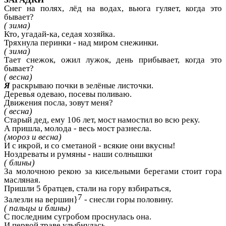
Снег на полях, лёд на водах, вьюга гуляет, когда это
бывает?
( зима)
Кто, угадай-ка, седая хозяйка.
Тряхнула перинки - над миром снежинки.
( зима)
Тает снежок, ожил лужок, день прибывает, когда это
бывает?
( весна)
Я
раскрываю почки в зелёные листочки.
Деревья одеваю, посевы поливаю.
Движения посла, зовут меня?
( весна)
Старый дед, ему 106 лет, мост намостил во всю реку.
А пришла, молода - весь мост разнесла.
(мороз и весна)
И с икрой, и со сметаной - всякие они вкусны!
Ноздреваты и румяны - наши солнышки
( блины)
За молочною рекою за кисельными берегами стоит гора
масляная.
Пришли 5 братцев, стали на гору взбираться,
7
Залезли на вершин}
- снесли горы половину.
( пальцы и блины)
С последним сугробом проснулась она.
И первой траве улыбнулась .