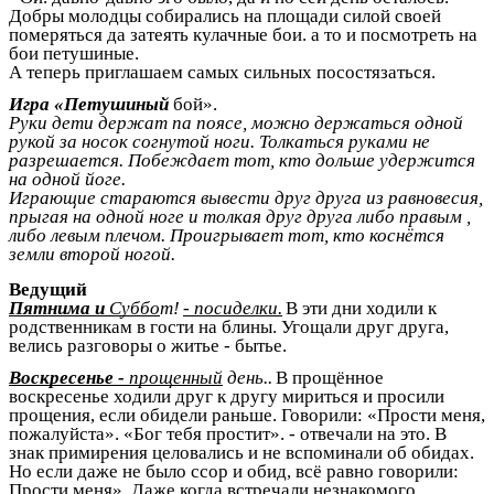
Добры молодцы собирались на площади силой своей
померяться да затеять кулачные бои. а то и посмотреть на
бои петушиные.
А теперь приглашаем самых сильных посостязаться.
Игра «Петушиный
бой».
Руки дети держат па поясе, можно держаться одной
рукой за носок согнутой ноги. Толкаться руками не
разрешается. Побеждает тот, кто дольше удержится
на одной йоге.
Играющие стараются вывести друг друга из равновесия,
прыгая на одной ноге и толкая друг друга либо правым ,
либо левым плечом. Проигрывает тот, кто коснётся
земли второй ногой.
Ведущий
Пятнима и
Суббо
т!
-
посиделки.
В эти дни ходили к
родственникам в гости на блины. Угощали друг друга,
велись разговоры о житье - бытье.
Воскресенье -
прощенный
день..
В прощённое
воскресенье ходили друг к другу мириться и просили
прощения, если обидели раньше. Говорили: «Прости меня,
пожалуйста». «Бог тебя простит». - отвечали на это. В
знак примирения целовались и не вспоминали об обидах.
Но если даже не было ссор и обид, всё равно говорили:
Прости меня». Даже когда встречали незнакомого