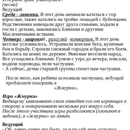
(весна)
Ведущий
Среда - лакомка.
В этот день начинали кататься с гор
взрослые, также катались на тройке лошадей с бубенцами.
Родственники навещали друг друга семьями, ходили в
гости с детьми, лакомились блинами и другими
Масленичными яствами.
Четверг - широк
и
й ,
разгуляй
четверток.
В этот день
-
веселье усиливалось. Устраивали конские бега, кулачные
бои и борьбу. Строили снежный городок и брали его боем.
Катались на конях по деревне. Ряженые веселили народ.
Все угощались блинами. Гуляли с утра до вечера, плясали,
водили хороводы, пели частушки.
- А сейчас, детки старшей группы споют нам частушки.
После того, как ребята исполнили частушки, ведущий
предлагает поиграть в
«Жмурки».
Игра «Жмурки»
Водящему завязывают глаза отводят его от играющих в
сторону и поворачивают несколько раз вокруг себя.
После этого участники игры разбегаются (хлопают в
ладоши), а «жмурка» их ловит.
Ведущий
- Ой. давно-давно эго было, да и по сей день осталось.