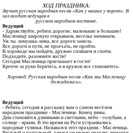
ХОД ПРАЗДНИКА:
Звучит русская народная песня «Как у наших у ворот». В
зал входит ведущая в
русском народном костюме.
Ведущий
- Здравствуйте, ребята дорогие, маленькие и большие!
Масленицу широкую открываем, веселье начинаем.
Уж ты. зимушка-зима, все дороги замела.
Все дороги и пути, не проехать, не пройти.
В хороводе мы пойдём, дружно спляшем и споём.
Подходите, разомните кости!
Сегодня Масленица приглашает в гости!
Крепче за руки беритесь, и в кружок все становитесь.
Хоровод. Русская народная песня «Как мы Масленицу
дожидались».
Ведущий
- Ребята, сегодня я расскажу вам о самом весёлом
народном празднике - Масленице. Конец зимы.
Дни становятся длинными и светлыми, небо - голубым, а
солнце - ярким. В это время на Руси устраивались
народные гулянья. Назывался этот праздник - Масленица.
Весёлый и разгульный, длился он целую неделю: ярмарки,