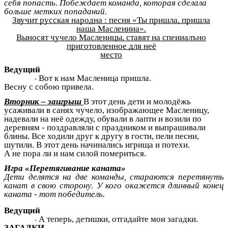
себя попасть. Побеждает команда, которая сделала
больше метких попаданий.
Звучит русская народна : песня «Ты пришла, пришла
наша Масленииа».
Выносят чучело Масленицы, ставят на спеииалъно
приготовленное для неё
место
Ведущий
Вот к нам Масленица пришла.
Весну с собою привела.
Вторник – заигрыш
В этот день дети и молодёжь
усаживали в санях чучело, изображающее Масленицу,
надевали на неё одежду, обували в лапти и возили по
деревням - поздравляли с праздником и выпрашивали
блины. Все ходили друг к другу в гости, пели песни,
шутили. В этот день начинались игрища и потехи.
А не пора ли и нам силой помериться.
Игра «Перетягивание каната»
Дети делятся на две команды, стараются перетянуть
канат в свою сторону. У кого окажется длинный конец
каната - тот победитель.
Ведущий
А теперь, детишки, отгадайте мои загадки.
ЗАГАДКИ