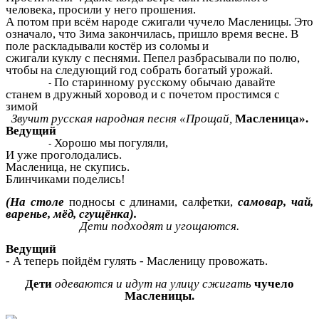
человека, просили у него прошения.
А потом при всём народе сжигали чучело Масленицы. Это
означало, что Зима закончилась, пришло время весне. В
поле раскладывали костёр из соломы и
сжигали куклу с песнями. Пепел разбрасывали по полю,
чтобы на следующий год собрать богатый урожай.
По старинному русскому обычаю давайте
станем в дружный хоровод и с почетом простимся с
зимой
Звучит русская народная песня «Прощай,
Масленица».
Ведущий
Хорошо мы погуляли,
И уже проголодались.
Масленица, не скупись.
Блинчиками поделись!
(На столе
подносы с длинами, салфетки,
самовар, чай,
варенье, мёд, сгущёнка).
Дети подходят и угощаются.
Ведущий
- А теперь пойдём гулять - Масленицу провожать.
Дети
одеваются и идут на улицу сжигать
чучело
Масленицы.