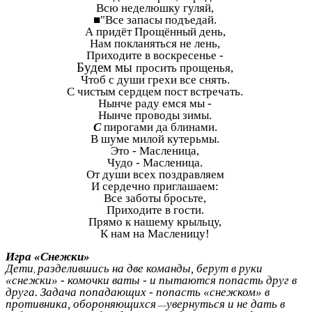
Всю неделюшку гуляй,
■"Все запасы подъедай.
А придёт Прощённый день,
Нам покланяться не лень,
Приходите в воскресенье -
Будем мы
просить прощенья,
Чтоб с души грехи все снять.
С чистым сердцем пост встречать.
Нынче раду емся мы -
Нынче проводы зимы.
С
пирогами да блинами.
В шуме милой кутерьмы.
Это - Масленица,
Чудо - Масленица.
От души всех поздравляем
И сердечно приглашаем:
Все заботы бросьте,
Приходите в гости.
Прямо к нашему крыльцу,
К нам на Масленицу!
Игра «Снежки»
Дети
разделившись на две команды, берут в руки
,
«снежки» - комочки ваты - и пытаются попасть друг в
друга. Задача попадающих - попасть «снежком» в
противника, обороняющихся
увернуться и не дать в
—