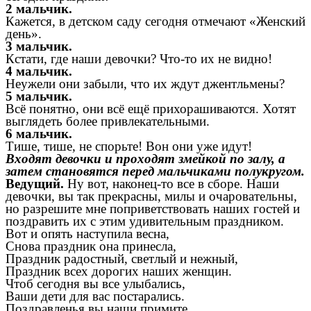
2 мальчик.
Кажется, в детском саду сегодня отмечают «Женский
день».
3 мальчик.
Кстати, где наши девочки? Что-то их не видно!
4 мальчик.
Неужели они забыли, что их ждут джентльмены?
5 мальчик.
Всё понятно, они всё ещё прихорашиваются. Хотят
выглядеть более привлекательными.
6 мальчик.
Тише, тише, не спорьте! Вон они уже идут!
Входят девочки и проходят змейкой по залу, а
затем становятся перед мальчиками полукругом.
Ведущий.
Ну вот, наконец-то все в сборе. Наши
девочки, вы так прекрасны, милы и очаровательны,
но разрешите мне поприветствовать наших гостей и
поздравить их с этим удивительным праздником.
Вот и опять наступила весна,
Снова праздник она принесла,
Праздник радостный, светлый и нежный,
Праздник всех дорогих наших женщин.
Чтоб сегодня вы все улыбались,
Ваши дети для вас постарались.
Поздравленья вы наши примите,