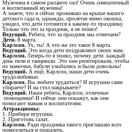
Мужчина в самом расцвете сил! Очень симпатичный
и воспитанный мужчина!
А знаете, что я сейчас проживаю на крыше вашего
детского сада и, однажды, пролетая мимо окошка,
увидел, что дети готовятся к какому-то празднику.
Только что это за праздник, я не понял!
Ведущий.
Ребята, что за праздник мы отмечаем?
Дети.
8 марта.
Карлсон.
Ух, ты! А что же это такое 8 марта.
Ведущий.
Это когда дети поздравляют своих мам.
Карлсон.
Теперь-то я понял, почему дети каждый
день пели и танцевали. Это они репетировали, чтобы
их мамочки, бабули улыбались и были довольны!
Ведущий.
А ещё, Карлсон, наши дети очень
трудолюбивые.
Карлсон.
Вы любите трудиться? И игрушки сами
убираете? И на стол накрываете?
Ведущий.
Наши ребята, Карлсон, отличные
помощники! И сейчас они покажут, как они
помогают мамам и воспитателям.
Аттракционы:
1. Прибери игрушки.
2. Приготовь салат.
Карлсон.
Ради праздника такого приглашаю всех
повеселиться и пошалить.