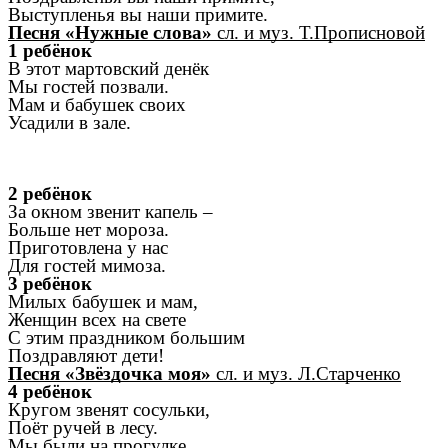
Выступленья вы наши примите.
Песня «Нужные слова»
сл. и муз. Т.Прописновой
1 ребёнок
В этот мартовский денёк
Мы гостей позвали.
Мам и бабушек своих
Усадили в зале.
2 ребёнок
За окном звенит капель –
Больше нет мороза.
Приготовлена у нас
Для гостей мимоза.
3 ребёнок
Милых бабушек и мам,
Женщин всех на свете
С этим праздником большим
Поздравляют дети!
Песня «Звёздочка моя»
сл. и муз. Л.Старченко
4 ребёнок
Кругом звенят сосульки,
Поёт ручей в лесу.
Мы были на прогулке,