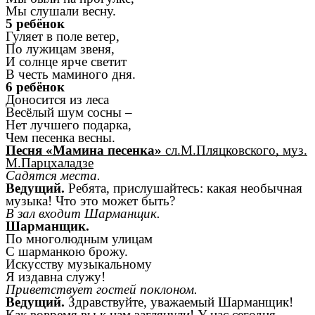
Мы слушали весну.
5 ребёнок
Гуляет в поле ветер,
По лужицам звеня,
И солнце ярче светит
В честь маминого дня.
6 ребёнок
Доносится из леса
Весёлый шум сосны –
Нет лучшего подарка,
Чем песенка весны.
Песня «Мамина песенка»
сл.М.Пляцковского, муз.
М.Парцхаладзе
Садятся места.
Ведущий.
Ребята, прислушайтесь: какая необычная
музыка! Что это может быть?
В зал входит Шарманщик.
Шарманщик.
По многолюдным улицам
С шарманкою брожу.
Искусству музыкальному
Я издавна служу!
Приветствует гостей поклоном.
Ведущий.
Здравствуйте, уважаемый Шарманщик!
Как вовремя вы к нам заглянули! У нас сегодня