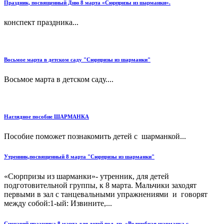
Праздник, посвященный Дню 8 марта «Сюрпризы из шарманки».
конспект праздника...
Восьмое марта в детском саду "Сюрпризы из шарманки"
Восьмое марта в детском саду....
Наглядное пособие ШАРМАНКА
Пособие поможет познакомить детей с шарманкой...
Утренник,посвященный 8 марта "Сюрпризы из шарманки"
«Сюрпризы из шарманки»- утренник, для детей
подготовительной группы, к 8 марта. Мальчики заходят
первыми в зал с танцевальными упражнениями и говорят
между собой:1-ый: Извините,...
Сценарий праздника 8 марта для детей под. гр. «Волшебная шарманка с