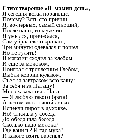
Стихотворение «В мамин день»,
Я сегодня встал пораньше.
Почему? Есть сто причин.
Я, во-первых, самый старший,
После папы, из мужчин!
Я умылся, причесался,
Сам убрал свою кровать,
Три минуты одевался и пошел,
Но не гулять!
В магазин сходил за хлебом
И еще за молоком,
Поиграл с трехлетним Глебом,
Выбил коврик кулаком,
Съел за завтраком всю кашу:
За себя и за Наташу!
Мне сказала тихо Ната:
— Я люблю такого брата!
А потом мы с папой ловко
Испекли пирог в духовке.
Но! Сначала у соседа
До обеда шла беседа:
Сколько надо молока?
Где ваниль? И где мука?
И какого взять варенья?