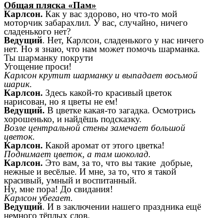
Общая пляска «Пам»
Карлсон.
Как у вас здорово, но что-то мой
моторчик забарахлил. У вас, случайно, ничего
сладенького нет?
Ведущий
. Нет, Карлсон, сладенького у нас ничего
нет. Но я знаю, что нам может помочь шарманка.
Ты шарманку покрути
Угощение проси!
Карлсон крутит шарманку и выпадает восьмой
шарик.
Карлсон.
Здесь какой-то красивый цветок
нарисован, но я цветы не ем!
Ведущий.
В цветке какая-то
загадка. Осмотрись
хорошенько, и найдёшь подсказку.
Возле центральной стены замечает большой
цветок.
Карлсон.
Какой аромат от этого цветка!
Поднимает цветок, а там шоколад.
Карлсон.
Это вам, за то, что вы такие добрые,
нежные и весёлые. И мне, за то, что я такой
красивый, умный и воспитанный.
Ну, мне пора! До свидания!
Карлсон убегает.
Ведущий
. И в заключении нашего праздника ещё
немного тёплых слов.