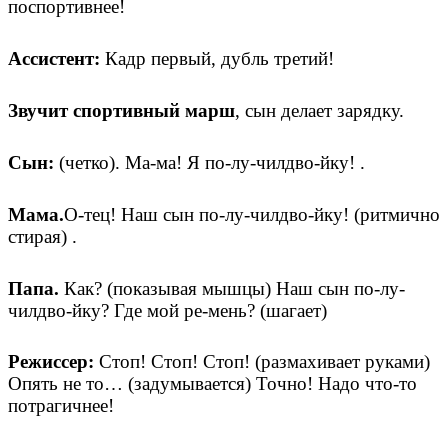
поспортивнее!
Ассистент:
Кадр первый, дубль третий!
Звучит спортивный марш
, сын делает зарядку.
Сын:
(четко). Ма-ма! Я по-лу-чилдво-йку! .
Мама.
О-тец! Наш сын по-лу-чилдво-йку! (ритмично
стирая) .
Папа.
Как? (показывая мышцы) Наш сын по-лу-
чилдво-йку? Где мой ре-мень? (шагает)
Режиссер:
Стоп! Стоп! Стоп! (размахивает руками)
Опять не то… (задумывается) Точно! Надо что-то
потрагичнее!