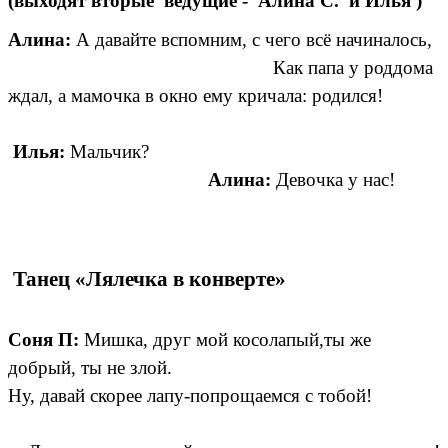
(выходят вторые ведущие - Алина С. и Илья )
Алина:
А давайте вспомним, с чего всё начиналось,
Как папа у роддома
ждал, а мамочка в окно ему кричала: родился!
Илья:
Мальчик?
Алина:
Девочка у нас!
Танец «Лялечка в конверте»
Соня П:
Мишка, друг мой косолапый,ты же
добрый, ты не злой.
Ну, давай скорее лапу-попрощаемся с тобой!