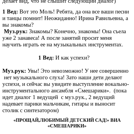
делает вид, что не слышит следующий диалог)
1 Вед:
Вот это Моль! Ребята, да она все ваши песни
и танцы помнит! Неожиданно! Ирина Равильевна, а
вы знакомы?
Муз.рук:
Знакомы? Конечно, знакомы! Она съела
уже 2 занавеса! А после занятий просит меня
научить играть ее на музыкальных инструментах.
1 Вед:
И как успехи?
Муз.рук:
Увы! Это невозможно! У нее совершенно
нет музыкального слуха! Зато наши дети делают
успехи, и сейчас вы увидите выступление вокально-
инструментального ансамбля «Смешарики». (пока
идет диалог 1 ведущей с муз.рук., 2 ведущий
надевает парики мальчикам, гитары и выносит
столик с синтезатором)
«ПРОЩАЙ,ЛЮБИМЫЙ ДЕТСКИЙ САД!» ВИА
«СМЕШАРИКИ»