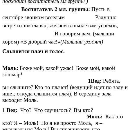
подходит воспитатель мл.группы )
Воспитатель 2 мл. группы:
Пусть в
сентябре звонком веселым Радушно
встретит школа вас, желаем в школе вам успехов,
И говорим вам: (малыши
хором) «В добрый час!»
(Малыши уходят)
Слышится плач и голос.
Моль:
Боже мой, какой ужас! Боже мой, какой
кошмар!
1Вед:
Ребята,
вы слышите? Кто-то плачет! (ведущий идет по залу и
ищет, откуда слышится плач). В середину зала
выходит Моль.
1 Вед:
Что? Что случилось? Вы кто?
Моль:
Как это
кто? Я – Моль! Но я не просто Моль, я –
музыкальная Моль! Вы спрашиваете, что