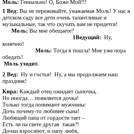
Моль:
Гениально! О, Боже Мой!!!
1 Вед:
Вы не переживайте, уважаемая Моль! У нас в
детском саду все дети очень талантливые и
музыкальные, так что скучать вам не придется!
Моль:
Вы мне обещаете?
1Ведущий:
Ну,
конечно!
Моль:
Тогда я пошла! Мне уже пора
обедать!
Моль уходит.
2 Вед:
Ну и гостья! Ну, а мы продолжаем наш
праздник!
Кира:
Каждый отец ожидает сыночка,
Но иногда… появляется дочка!
Только тогда понимают мужчины:
Дочь почему-то любимее сына!
Любящий папа от гордости тает –
Есть ли на свете другая такая?!
Дочки взрослеют, и папу любя,