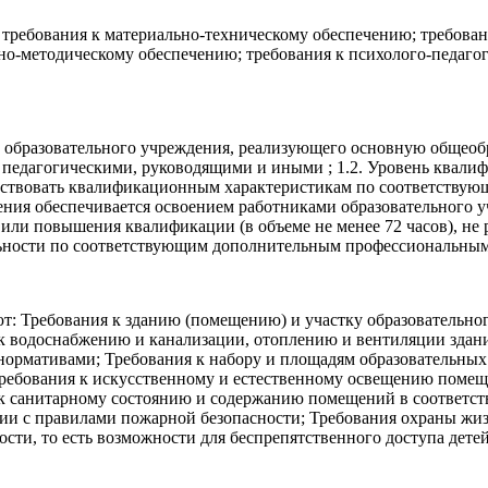
 требования к материально-техническому обеспечению; требован
о-методическому обеспечению; требования к психолого-педаго
ь образовательного учреждения, реализующего основную общеобр
 педагогическими, руководящими и иными ; 1.2. Уровень квали
ствовать квалификационным характеристикам по соответствующ
дения обеспечивается освоением работниками образовательного
ли повышения квалификации (в объеме не менее 72 часов), не р
ьности по соответствующим дополнительным профессиональным
: Требования к зданию (помещению) и участку образовательного
 водоснабжению и канализации, отоплению и вентиляции здани
ормативами; Требования к набору и площадям образовательных 
ебования к искусственному и естественному освещению помещен
к санитарному состоянию и содержанию помещений в соответст
ии с правилами пожарной безопасности; Требования охраны жиз
сти, то есть возможности для беспрепятственного доступа дет