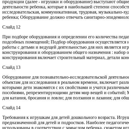
продукции (далее - игрушки и оборудование) выступают общие 
деятельности ребенка, которые в наибольшей степени способс
исследовательская, коммуникативная, трудовая, музыкально-ху
ребенка; Оборудование должно отвечать санитарно-эпидемиол
Слайд 12
При подборе оборудования и определении его количества педа
подсобных помещений; Подбор оборудования осуществляется и
работы с детьми и ведущей деятельностью для них является иг
конструирования и оборудованием общего назначения : набор 
конструирования включает строительный материал, детали конс
Слайд 13
Оборудование для познавательно-исследовательской деятельнос
объектам для исследования в реальном времени, включает разл
которыми дети знакомятся с их свойствами и учатся различны
пособиями, репрезентирующими детям мир вещей и событий; Ма
для катания, бросания и ловли; для ползания и лазания; для 
Слайд 14
Требования к игрушкам для детей дошкольного возраста. Игру
предназначенной для детей и подростков. Наиболее педагоги
использованы в соответствии с замыслом ребенка, сюжетом иг