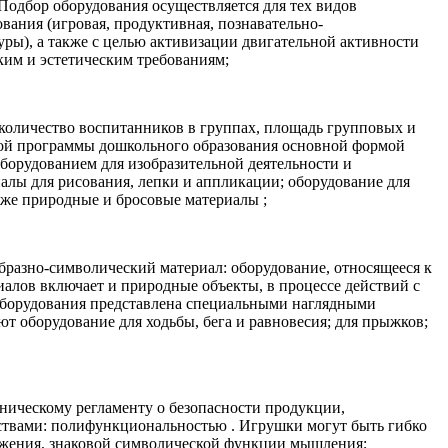
Подбор оборудования осуществляется для тех видов
вания (игровая, продуктивная, познавательно-
уры), а также с целью активизации двигательной активности
ким и эстетическим требованиям;
 количество воспитанников в группах, площадь групповых и
ной программы дошкольного образования основной формой
оборудованием для изобразительной деятельности и
алы для рисования, лепки и аппликации; оборудование для
кже природные и бросовые материалы ;
бразно-символический материал: оборудование, относящееся к
иалов включает и природные объекты, в процессе действий с
 оборудования представлена специальными наглядными
 оборудование для ходьбы, бега и равновесия; для прыжков;
хническому регламенту о безопасности продукции,
ствами: полифункциональностью . Игрушки могут быть гибко
ражения, знаковой символической функции мышления;