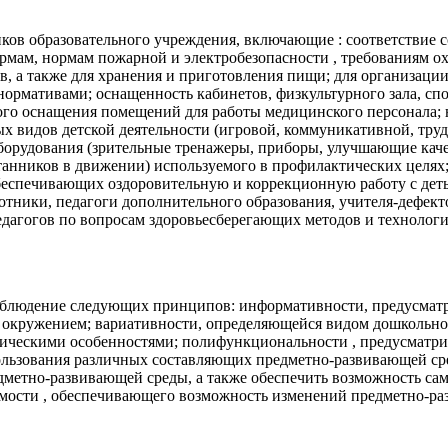
ков образовательного учреждения, включающие : соответствие 
мам, нормам пожарной и электробезопасности , требованиям ох
 а также для хранения и приготовления пищи; для организации
нормативами; оснащенность кабинетов, физкультурного зала, с
го оснащения помещений для работы медицинского персонала; н
ых видов детской деятельности (игровой, коммуникативной, тру
оборудования (зрительные тренажеры, приборы, улучшающие кач
анников в движении) используемого в профилактических целях; 
беспечивающих оздоровительную и коррекционную работу с деть
отники, педагоги дополнительного образования, учителя-дефект
едагогов по вопросам здоровьесберегающих методов и технологи
облюдение следующих принципов: информативности, предусматр
 окружением; вариативности, определяющейся видом дошкольног
ическими особенностями; полифункциональности , предусматри
пользования различных составляющих предметно-развивающей ср
едметно-развивающей среды, а также обеспечить возможность с
мости , обеспечивающего возможность изменений предметно-ра