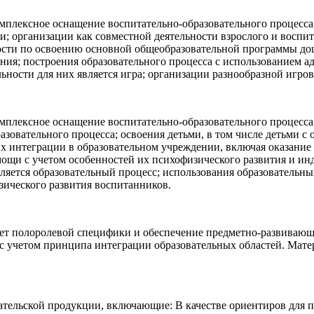
мплексное оснащение воспитательно-образовательного процесса
ми; организации как совместной деятельности взрослого и воспи
ьности по освоению основной общеобразовательной программы д
ния; построения образовательного процесса с использованием а
ьности для них является игра; организации разнообразной игров
мплексное оснащение воспитательно-образовательного процесса
зовательного процесса; освоения детьми, в том числе детьми 
х интеграции в образовательном учреждении, включая оказани
мощи с учетом особенностей их психофизического развития и ин
ляется образовательный процесс; использования образовательны
зического развития воспитанников.
ет полоролевой специфики и обеспечение предметно-развивающ
с учетом принципа интеграции образовательных областей. Мате
ательской продукции, включающие: В качестве ориентиров для п