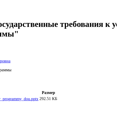
сударственные требования к у
аммы"
ровна
граммы
Размер
292.51 КБ
oy_programmy_dou.pptx