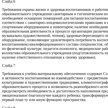
Слайд 6
Требования охраны жизни и здоровья воспитанников и работни
образовательного учреждения санитарным и гигиеническим нор
необходимое оснащение помещений для питания воспитанников,
соответствии с санитарно-эпидемиологическими правилами и 
спортивным оборудованием и инвентарем; наличие необходимо
образовательная деятельность в процессе организации различн
музыкально-художественной, чтения), здоровьесберегающего 
оборудование, позволяющие удовлетворить потребность воспит
воспитанников) квалифицированного состава специалистов, о
по физической культуре, педагоги-психологи, медицинские раб
коллектива образовательного учреждения (подготовленность п
наличие ответственного отношения к своему здоровью).
Слайд 7
Требования к учебно-материальному обеспечению содержат С
и активности воспитанников во взаимодействии с предметным
культурными и художественными традициями, климатогеограф
образовательного процесса и возможность разнообразного ис
предусмотреть необходимость и достаточность наполнения пр
эмоциональное благополучие каждого ребенка; трансформируе
первый план ту или иную функцию пространства;
Слайд 8