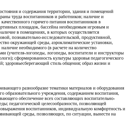
состояния и содержания территории, здания и помещений
раны труда воспитанников и работников; наличие и
 качественного горячего питания воспитанников в
портивных площадок, бассейна необходимым игровым и
аличие в помещениях, в которых осуществляется
довой, познавательно-исследовательской, продуктивной,
ество окружающей среды, аэроклиматические установки,
наличие необходимого (в расчете на количество
ми (учителя-логопеды, логопеды, воспитатели и инструкторы
ологи); сформированность культуры здоровья педагогического
й; здоровьесберегающий стиль общения; образ жизни и
ивающего разнообразие тематики материалов и оборудования
о образовательного учреждения, содержанием воспитания,
вающего обеспечение всех составляющих воспитательно-
еды; педагогической целесообразности, позволяющей
амовыражения воспитанников, индивидуальную комфортность и
звивающей среды, позволяющих, по ситуации, вынести на