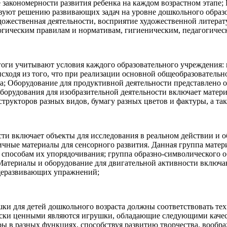
закономерности развития ребенка на каждом возрастном этапе; 
твуют решению развивающих задач на уровне дошкольного образо
дожественная деятельности, восприятие художественной литерат
огическим правилам и нормативам, гигиеническим, педагогичес
гоги учитывают условия каждого образовательного учреждения:
сходя из того, что при реализации основной общеобразователь
ра; Оборудование для продуктивной деятельности представлено 
оборудования для изобразительной деятельности включает матери
трукторов разных видов, бумагу разных цветов и фактуры, а та
ти включает объекты для исследования в реальном действии и о
ичные материалы для сенсорного развития. Данная группа матер
м способам их упорядочивания; группа образно-символического
териалы и оборудование для двигательной активности включают
общеразвивающих упражнений;
шки для детей дошкольного возраста должны соответствовать те
чески ценными являются игрушки, обладающие следующими каче
ры в разных функциях, способствуя развитию творчества, вооб