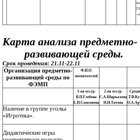
де
Т.
-с
Карта анализа предметно-
развивающей среды.
Срок проведения: 21.11-22.11
Организация предметно-
Ф.И.О.
воспитателей
развивающей среды по
ФЭМП
1-ая мл.гр.
2-ая мл.гр.
Средн
В.П.Глебова
С.А.Шаркалова
Т.В.Ку
Е.Н.Самсонова
Н.Н.Титова
О.А.Ар
Наличие в группе уголка
«Игротека».
Дидактические игры
соответствуют возрасту