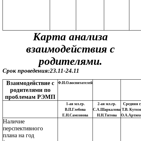
Карта анализа
взаимодействия с
родителями.
Срок проведения:23.11-24.11
Взаимодействие с
Ф.И.О.воспитателей
родителями по
проблемам РЭМП
1-ая мл.гр.
2-ая мл.гр.
Средняя г
В.П.Глебова
С.А.Шаркалова
Т.В. Кутоз
Е.Н.Самсонова
Н.Н.Титова
О.А.Артюх
Наличие
перспективного
плана на год