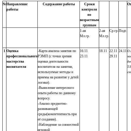
№
Направление
Содержание работы
Сроки
От
работы
контроля
по
возрастным
группам
1-ая
2-ая
Ср.гр.
Подг.
Мл.гр.
Мл.гр.
1
Оценка
-Карта анализа занятия по
16.11
18.11
22.11
24.11
О.
профессионального
РЭМП (с точки зрения
23.11
29.11
за
мастерства
оценки деятельности
де
воспитателя
воспитателя на занятии,
Т.
используемые методы и
ст
приемы на развитие у детей
логики).
-Выявление интересного
опыта работы по данному
вопросу.
-Анализ предметно-
развивающей
среды(компетентность при
её создании).
-Наблюдение за совместной
игровой