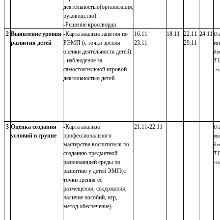
деятельностью(организация,
руководство).
-Решение кроссворда
2
Выявление уровня
-Карта анализа занятия по
16.11
18.11
22.11
24.11
О.
развития детей
РЭМП (с точки зрения
23.11
29.11
за
оценки деятельности детей).
де
- наблюдение за
Т.
самостоятельной игровой
-с
деятельностью детей.
3
Оценка создания
-Карта анализа
21.11-22.11
О.
условий в группе
профессионального
за
мастерства воспитателя по
де
созданию предметной
Т.
развивающей среды по
-с
развитию у детей ЭМП(с
точки зрения её
размещения, содержания,
наличие пособий, игр,
метод.обеспечение).