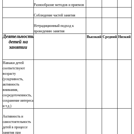
Разнообразие методов и приемов
Соблюдение частей занятия
Нетрадиционный подход к
проведению занятия
Деятельность
Высокий
Средний
Низкий
детей на
занятии
Навыки детей
соответствуют
возрасту
(усидчивость,
активность
внимания,
сосредоточенность,
сохранение интереса
и т.д.)
Активность и
самостоятельность
детей в процессе
занятия при