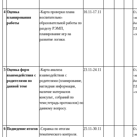
4
Оценка
-Карта проверки плана
16.11-17.11
О.
планирования
воспитательно-
-з
работы
образовательной работы по
де
разделу РЭМП,
Т.
планирование игр на
-с
развитие логики.
5
Оценка форм
-Карта анализа
23.11-24.11
О.
взаимодействия с
взаимодействия с
-з
родителями по
родителями (планирование,
де
данной теме
наглядная информация,
Т.
наличие материалов
-с
консульт., собраний по
теме,тетрадь протоколов) по
данному вопросу.
6
Подведение итогов
-Справка по итогам
25.11-30.11
О.
тематического контроля.
-з