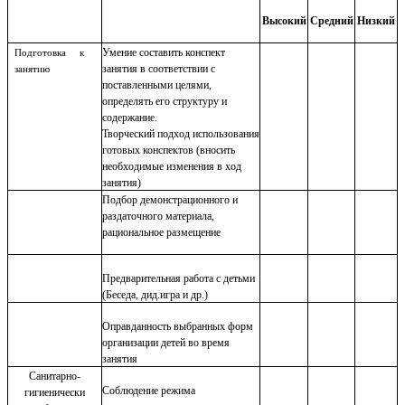
Высокий
Средний
Низкий
Умение составить конспект
Подготовка к
занятия в соответствии с
занятию
поставленными целями,
определять его структуру и
содержание.
Творческий подход использования
готовых конспектов (вносить
необходимые изменения в ход
занятия)
Подбор демонстрационного и
раздаточного материала,
рациональное размещение
Предварительная работа с детьми
(Беседа, дид.игра и др.)
Оправданность выбранных форм
организации детей во время
занятия
Санитарно-
Соблюдение режима
гигиенически