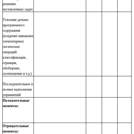
решении
поставленных задач
Усвоение детьми
программного
содержания
(владение навыками
элементарных
логических
операций:
классификация,
сериация,
обобщение,
соотношение и т.д.)
Последовательное и
полное выполнение
упражнений
Положительные
моменты:
Отрицательные
моменты: