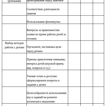
проветривания перед занятием
требования
Соответствие длительности
занятия
Использование физминутки
Контроль за правильностью
осанки во время работы детей за
столами
Выбор методов
Оргмомент, постановка цели
работы с детьми
перед детьми
Приемы привлечения внимания,
интереса детей (игровой прием,
инд. вопросы и т.д.)
Умение точно и доступно
сформулировать вопросы и
задания к детям
Целесообразность использования
игр и заданий на развитее
логического мышления