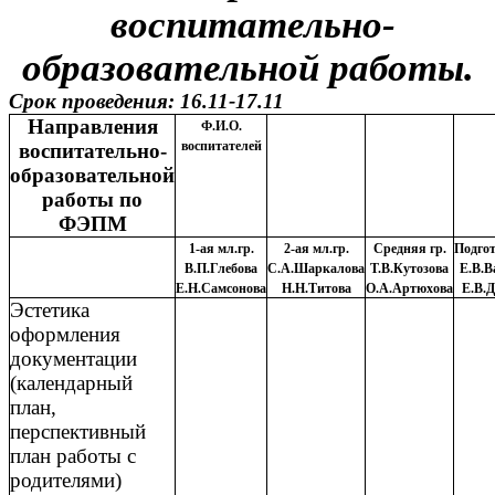
воспитательно-
образовательной работы.
Срок проведения: 16.11-17.11
Направления
Ф.И.О.
воспитателей
воспитательно-
образовательной
работы по
ФЭПМ
1-ая мл.гр.
2-ая мл.гр.
Средняя гр.
Подго
В.П.Глебова
С.А.Шаркалова
Т.В.Кутозова
Е.В.В
Е.Н.Самсонова
Н.Н.Титова
О.А.Артюхова
Е.В.
Эстетика
оформления
документации
(календарный
план,
перспективный
план работы с
родителями)