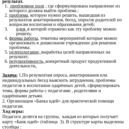
результат.
проблемное поле
, где сформулирована направление из
которого должна выйти проблема ;
проблема,
которую нужно решить, вышедшая из
результатов анкетирования, бесед, опросов родителей по
вопросам воспитания и образования детей;
идея,
в которой отражено как эту проблему можно
решить;
формы работы
, тематика мероприятий которые можно
организовать в дошкольном учреждении для решения
проблемы;
целепологание,
выработка целей направленных на
результат;
результативность,
конкретный продукт продуктивной
деятельности
.
Задача:
1.По результатам опроса, анкетирования или
индивидуальных бесед выяснить затруднения, проблемы
педагогов в воспитании одарённых детей, сформулировать
темы, формы работы с педагогами , родителями и
одарёнными детьми.
2. Организация «Банка идей» для практической помощи
педагогам.
Ход игры:
Педагоги делятся на группы, каждая из которых получает
карту «Банк идей» (таблица 3). В структуре карты выделены
столбцы :