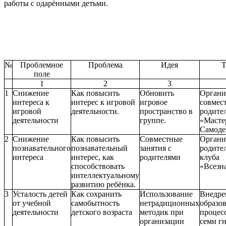
работы с одарёнными детьми.
№
Проблемное
Проблема
Идея
Т
поле
1
2
3
1
Снижение
Как повысить
Обновить
Органи
интереса к
интерес к игровой
игровое
совмес
игровой
деятельности.
пространство в
родите
деятельности
группе.
«Масте
Самоде
2
Снижение
Как повысить
Совместные
Органи
познавательного
познавательный
занятия с
родите
интереса
интерес, как
родителями
клуба
способствовать
«Всезн
интеллектуальному
развитию ребёнка.
3
Усталость детей
Как сохранить
Использование
Внедре
от учебной
самобытность
нетрадиционных
образо
деятельности
детского возраста
методик при
процес
организации
семи г