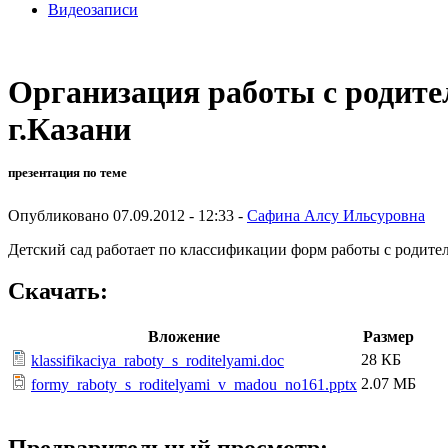
Видеозаписи
Организация работы с родит
г.Казани
презентация по теме
Опубликовано 07.09.2012 - 12:33 -
Сафина Алсу Ильсуровна
Детский сад работает по классификации форм работы с родите
Скачать:
Вложение
Размер
28 КБ
klassifikaciya_raboty_s_roditelyami.doc
2.07 МБ
formy_raboty_s_roditelyami_v_madou_no161.pptx