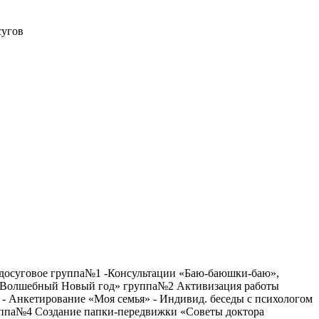
сугов
 досуговое группа№1 -Консультации «Баю-баюшки-баю»,
к «Волшебный Новый год» группа№2 Активизация работы
 Анкетирование «Моя семья» - Индивид. беседы с психологом
уппа№4 Создание папки-передвижки «Советы доктора