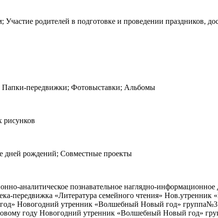
; Участие родителей в подготовке и проведении праздников, до
; Папки-передвижки; Фотовыставки; Альбомы
х рисунков
ие дней рождений; Совместные проекты
ионно-аналитическое познавательное наглядно-информационное
отека-передвижка «Литература семейного чтения» Нов.утренни
год» Новогодний утренник «Волшебный Новый год» группа№3 -
к Новому году Новогодний утренник «Волшебный Новый год» гр