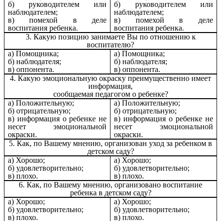
б) руководителем или
б) руководителем или
наблюдателем;
наблюдателем;
в) помехой в деле
в) помехой в деле
воспитания ребенка.
воспитания ребенка.
3. Какую позицию занимаете Вы по отношению к
воспитателю?
а) Помощника;
а) Помощника;
б) наблюдателя;
б) наблюдателя;
в) оппонента.
в) оппонента.
4. Какую эмоциональную окраску преимущественно имеет
информация,
сообщаемая педагогом о ребенке?
а) Положительную;
а) Положительную;
б) отрицательную;
б) отрицательную;
в) информация о ребенке не
в) информация о ребенке не
несет эмоциональной
несет эмоциональной
окраски.
окраски.
5. Как, по Вашему мнению, организован уход за ребенком в
детском саду?
а) Хорошо;
а) Хорошо;
б) удовлетворительно;
б) удовлетворительно;
в) плохо.
в) плохо.
6. Как, по Вашему мнению, организовано воспитание
ребенка в детском саду?
а) Хорошо;
а) Хорошо;
б) удовлетворительно;
б) удовлетворительно;
в) плохо.
в) плохо.