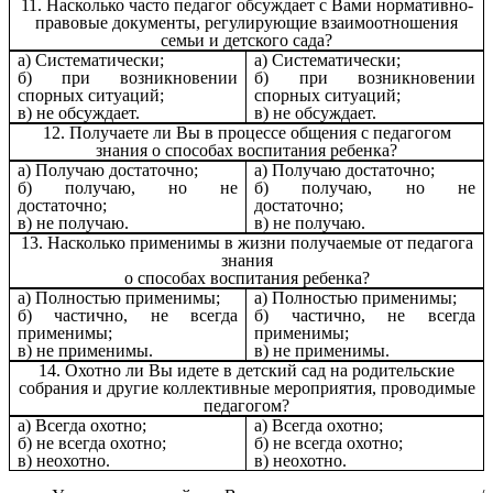
11. Насколько часто педагог обсуждает с Вами нормативно-
правовые документы, регулирующие взаимоотношения
семьи и детского сада?
а) Систематически;
а) Систематически;
б) при возникновении
б) при возникновении
спорных ситуаций;
спорных ситуаций;
в) не обсуждает.
в) не обсуждает.
12. Получаете ли Вы в процессе общения с педагогом
знания о способах воспитания ребенка?
а) Получаю достаточно;
а) Получаю достаточно;
б) получаю, но не
б) получаю, но не
достаточно;
достаточно;
в) не получаю.
в) не получаю.
13. Насколько применимы в жизни получаемые от педагога
знания
о способах воспитания ребенка?
а) Полностью применимы;
а) Полностью применимы;
б) частично, не всегда
б) частично, не всегда
применимы;
применимы;
в) не применимы.
в) не применимы.
14. Охотно ли Вы идете в детский сад на родительские
собрания и другие коллективные мероприятия, проводимые
педагогом?
а) Всегда охотно;
а) Всегда охотно;
б) не всегда охотно;
б) не всегда охотно;
в) неохотно.
в) неохотно.