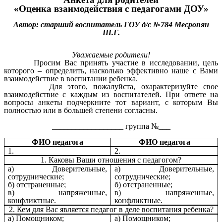
«Оценка взаимодействия с педагогами ДОУ»
Автор: старший воспитатель ГОУ д/с №784 Месропян
Ш.Г.
Уважаемые родители!
Просим Вас принять участие в исследовании, цель
которого – определить, насколько эффективно наше с Вами
взаимодействие в воспитании ребенка.
Для этого, пожалуйста, охарактеризуйте свое
взаимодействие с каждым из воспитателей. При ответе на
вопросы анкеты подчеркните тот вариант, с которым Вы
полностью или в большей степени согласны.
__________________ группа №___
ФИО педагога
ФИО педагога
1.
2.
1. Каковы Ваши отношения с педагогом?
а) Доверительные,
а) Доверительные,
сотруднические;
сотруднические;
б) отстраненные;
б) отстраненные;
в) напряженные,
в) напряженные,
конфликтные.
конфликтные.
2. Кем для Вас является педагог в деле воспитания ребенка?
а) Помощником;
а) Помощником;