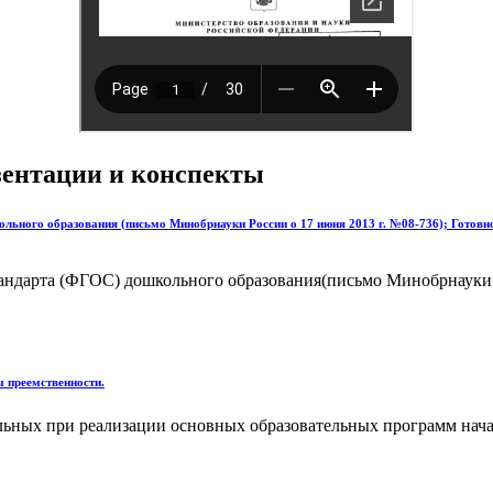
езентации и конспекты
кольного образования (письмо Минобрнауки России о 17 июня 2013 г. №08-736); Гото
стандарта (ФГОС) дошкольного образования(письмо Минобрнауки 
 преемственности.
льных при реализации основных образовательных программ нача