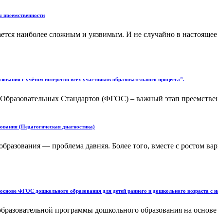
 преемственности
ется наиболее сложным и уязвимым. И не случайно в настоящее
вания с учётом интересов всех участников образовательного процесса".
разовательных Стандартов (ФГОС) – важный этап преемственно
вания (Педагогическая диагностика)
разования — проблема давняя. Более того, вместе с ростом вари
основе ФГОС дошкольного образования для детей раннего и дошкольного возраста с 
образовательной программы дошкольного образования на основе