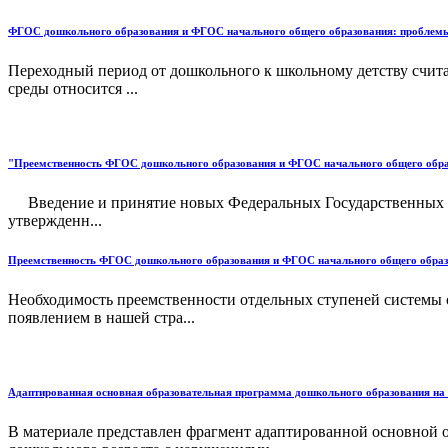
ФГОС дошкольного образования и ФГОС начального общего образования: проблемы
Переходный период от дошкольного к школьному детству счита
среды относится ...
"Преемственность ФГОС дошкольного образования и ФГОС начального общего образо
Введение и принятие новых Федеральных Государственных Об
утвержденн...
Преемственность ФГОС дошкольного образования и ФГОС начального общего образо
Необходимость преемственности отдельных ступеней системы об
появлением в нашей стра...
Адаптированная основная образовательная программа дошкольного образования на 
В материале представлен фрагмент адаптированной основной 