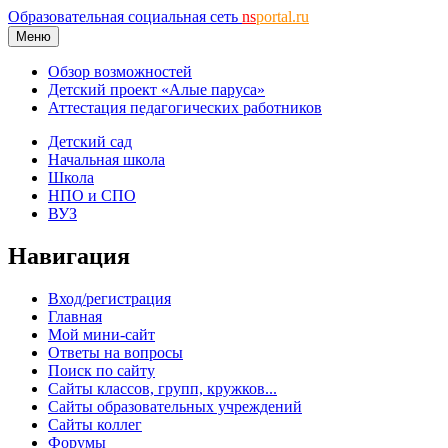
Образовательная социальная сеть
ns
portal.ru
Меню
Обзор возможностей
Детский проект «Алые паруса»
Аттестация педагогических работников
Детский сад
Начальная школа
Школа
НПО и СПО
ВУЗ
Навигация
Вход/регистрация
Главная
Мой мини-сайт
Ответы на вопросы
Поиск по сайту
Сайты классов, групп, кружков...
Сайты образовательных учреждений
Сайты коллег
Форумы