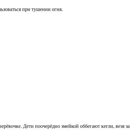
ьзоваться при тушении огня.
ерёвочке. Дети поочерёдно змейкой оббегают кегли, везя за