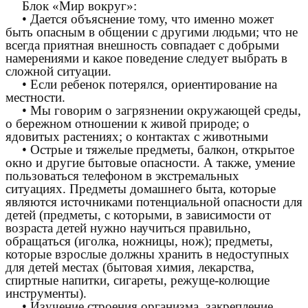
Блок «Мир вокруг»:
• Дается объяснение тому, что именно может
быть опасным в общении с другими людьми; что не
всегда приятная внешность совпадает с добрыми
намерениями и какое поведение следует выбрать в
сложной ситуации.
• Если ребенок потерялся, ориентирование на
местности.
• Мы говорим о загрязнении окружающей среды,
о бережном отношении к живой природе; о
ядовитых растениях; о контактах с животными
• Острые и тяжелые предметы, балкон, открытое
окно и другие бытовые опасности. А также, умение
пользоваться телефоном в экстремальных
ситуациях. Предметы домашнего быта, которые
являются источниками потенциальной опасности для
детей (предметы, с которыми, в зависимости от
возраста детей нужно научиться правильно,
обращаться (иголка, ножницы, нож); предметы,
которые взрослые должны хранить в недоступных
для детей местах (бытовая химия, лекарства,
спиртные напитки, сигареты, режуще-колющие
инструменты).
• Изучение строения организма, закрепление