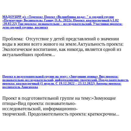
МАДОУЦРР д/c «Теремок» Проект «Волшебница вода» " в средней группе
«Почемучки» Воспитатель: Ганшу О.А.. 2022г. Проект: краткосрочный (с1.02
-20.02.22) Тип проекта: познавательно – исследовательский. Участники проекта:
дети средней группы, воспитат
Проблема: Отсутствие у детей представлений о значении
воды в жизни всего живого на земле.Актуальность проекта:
Экологическое воспитание, как никогда, является одной из
актуальнейших проблем...
Проект в подготовительной группе на тему: «Зимующие птицы» Вид проекта:
познавательно-исследовательский, информационно-творческий. Продолжительность
проекта: краткосрочный (1 неделя. С 19.12.2022 – 23.12.2022) Авторы проекта:
воспитатель Анисимова
Проект в подготовительной группе на тему:«Зимующие
птицы»Вид проекта: познавательно-
исследовательский, информационно-
творческий. Продолжительность проекта: краткосрочны...