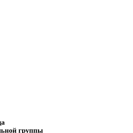
да
льной группы