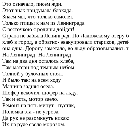
Это означало, писем жди.
Этот знак придумала блокада,
Знаем мы, что только самолет,
Только птицы к нам из Ленинграда
С весточкою с родины дойдет!
Страна не забыла Ленинград. По Ладожскому озеру б
хлеб в город, а обратно- эвакуировали стариков, дет
она одна. Дорогу заметало, во льду образовывались 
На Ленинград! На Ленинград!
Там на два дня осталось хлеба,
Там матери под темным небом
Толпой у булочных стоят.
И было так: на всем ходу
Машина задняя осела.
Шофер вскочил, шофер на льду,
Так и есть, мотор заело.
Ремонт на пять минут - пустяк,
Поломка эта - не угроза,
Да рук не разомкнуть никак:
Их на руле свело морозом.