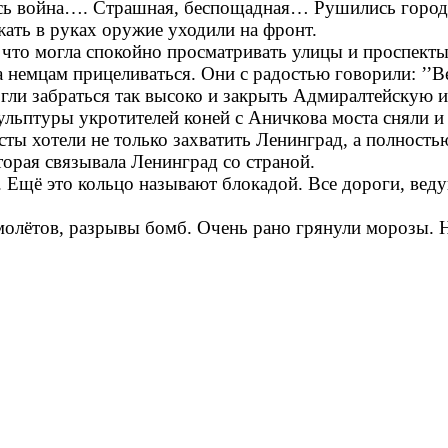
сь война…. Страшная, беспощадная… Рушились города,
жать в руках оружие уходили на фронт.
что могла спокойно просматривать улицы и проспекты. 
немцам прицеливаться. Они с радостью говорили: ’’В
гли забраться так высоко и закрыть Адмиралтейскую 
ульптуры укротителей коней с Аничкова моста сняли и 
сты хотели не только захватить Ленинград, а полност
торая связывала Ленинград со страной.
’. Ещё это кольцо называют блокадой. Все дороги, вед
олётов, разрывы бомб. Очень рано грянули морозы. Н