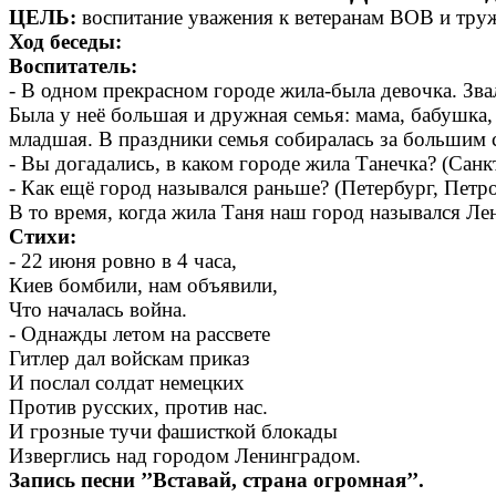
ЦЕЛЬ:
воспитание уважения к ветеранам ВОВ и труж
Ход беседы:
Воспитатель:
- В одном прекрасном городе жила-была девочка. Звал
Была у неё большая и дружная семья: мама, бабушка, 
младшая. В праздники семья собиралась за большим с
- Вы догадались, в каком городе жила Танечка? (Санк
- Как ещё город назывался раньше? (Петербург, Петр
В то время, когда жила Таня наш город назывался Лен
Стихи:
- 22 июня ровно в 4 часа,
Киев бомбили, нам объявили,
Что началась война.
- Однажды летом на рассвете
Гитлер дал войскам приказ
И послал солдат немецких
Против русских, против нас.
И грозные тучи фашисткой блокады
Изверглись над городом Ленинградом.
Запись песни ’’Вставай, страна огромная’’.