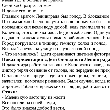
Свой хлеб разрезает мама
И делит его пополам.
Главным врагом Ленинграда был голод. В блокадном 
По ним можно было получить свою норму хлеба — небо
последних сил везли воду домой, ведь там ждали те, 
Конечно, этого не хватало. Люди ослабевали. Одни у
падали от изнеможения прямо у рабочих станков. Бол
Город погрузился в тишину, темноту, холод и голод.
Вышла Танечка на улицу и не узнала свой город.
- Что изменилось? (дети сравнивают цветные фотогра
Показ презентации «Дети блокадного Ленинград
И даже тогда работали заводы, с Кировского завода н
диктор терял сознание от голода, но передачи не прек
Оставшиеся в городе люди, а это женщины, старики,
зажигалки, помогали раненным. Были случаи, когда ю
дорогам. Гибли от вражеских снарядов, работали от 
Стихи:
- Маленькую ласточку из жести
Все носили на своей груди,
Это было знаком доброй вести,