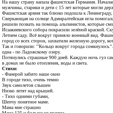
На нашу страну напала фашистская Германия. Начала
мужчины, старики и дети с 15 лет которые могли дер
Фашистская армия так близко подошла к Ленинграду, 
Сверкающая на солнце Адмиралтейская игла помогала 
решили позвать на помощь альпинистов, которые смо
Исаакиевского собора покрасили зелёной краской. Ск
Летнем саду. Всё вокруг приняло военный вид. Фаши
город со всех сторон, захватили железную дорогу, ко
Так и говорили: ’’Кольцо вокруг города сомкнулось’
одна - по Ладожскому озеру.
Потянулись страшные 900 дней. Каждую ночь гул сам
в домах не было отопления, воды и света.
Стихи:
- Фанерой забито наше окно
В городе тихо, очень темно
Звук самолетов слышен
Низко летят над крышей.
- Тихо одними губами,
Шепчу понятное маме.
Мама мне страшно
Мама 125 и больше не грамма