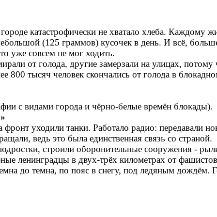
городе катастрофически не хватало хлеба. Каждому ж
льшой (125 граммов) кусочек в день. И всё, больше н
кто уже совсем не мог ходить.
мирали от голода, другие замерзали на улицах, потому
ее 800 тысяч человек скончались от голода в блокадн
фии с видами города и чёрно-белые времён блокады).
а»
а фронт уходили танки. Работало радио: передавали нов
ращали, ведь это была единственная связь со страной.
 подростки, строили оборонительные сооружения - ры
ные ленинградцы в двух-трёх километрах от фашистов
темна до темна, по пояс в снегу, под ледяным дождём.