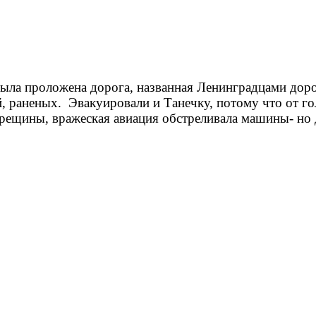
ыла проложена дорога, названная Ленинградцами доро
ей, раненых. Эвакуировали и Танечку, потому что от го
трещины, вражеская авиация обстреливала машины- но 