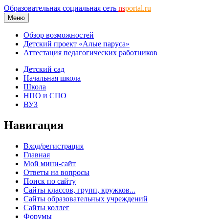
Образовательная социальная сеть
ns
portal.ru
Меню
Обзор возможностей
Детский проект «Алые паруса»
Аттестация педагогических работников
Детский сад
Начальная школа
Школа
НПО и СПО
ВУЗ
Навигация
Вход/регистрация
Главная
Мой мини-сайт
Ответы на вопросы
Поиск по сайту
Сайты классов, групп, кружков...
Сайты образовательных учреждений
Сайты коллег
Форумы