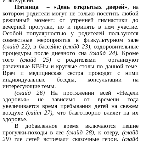
и экскурсии.
Пятница – «День открытых дверей»
, на
котором родители могут не только посетить любой
режимный момент: от утренней гимнастики до
вечерней прогулки, но и принять в нем участие.
Особой популярностью у родителей пользуются
совместные мероприятия в физкультурном зале
(слайд 22),
в бассейне
(слайд 23)
, оздоровительные
процедуры после дневного сна
(слайд 24).
Кроме
того
(слайд 25)
с родителями организуют
различные КВНы и круглые столы по данной теме.
Врач и медицинская сестра проводят с ними
индивидуальные беседы, консультации на
интересующие темы.
(слайд 26)
На протяжении всей «Недели
здоровья» не зависимо от времени года
увеличивается время пребывания детей на свежем
воздухе
(сайт 27)
, что благотворно влияет на их
здоровье.
В добавленное время включаются пешие
прогулки-походы в лес
(слайд 28)
, к озеру,
(слайд
29)
где детей встречали сказочные герои,
(слайд