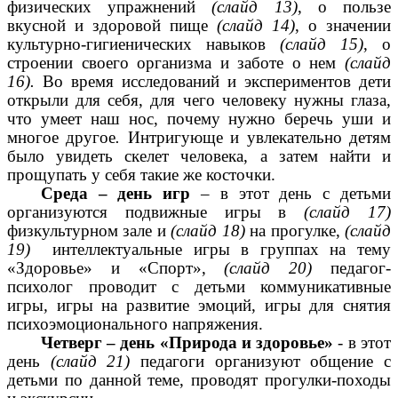
физических упражнений
(слайд 13)
, о пользе
вкусной и здоровой пище
(слайд 14)
, о значении
культурно-гигиенических навыков
(слайд 15)
, о
строении своего организма и заботе о нем
(слайд
16).
Во время исследований и экспериментов дети
открыли для себя, для чего человеку нужны глаза,
что умеет наш нос, почему нужно беречь уши и
многое другое
.
Интригующе и увлекательно детям
было увидеть скелет человека, а затем найти и
прощупать у себя такие же косточки.
Среда – день игр
– в этот день с детьми
организуются подвижные игры в
(слайд 17)
физкультурном зале и
(слайд 18)
на прогулке,
(слайд
19)
интеллектуальные игры в группах на тему
«Здоровье» и «Спорт»,
(слайд 20)
педагог-
психолог
проводит с детьми коммуникативные
игры
,
игры на развитие эмоций, игры для снятия
психоэмоционального напряжения.
Четверг – день «Природа и здоровье»
- в этот
день
(слайд 21)
педагоги организуют общение с
детьми по данной теме, проводят прогулки-походы