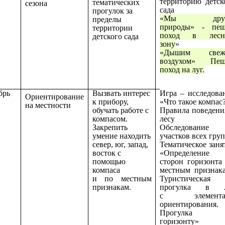
территорию детск
тематических
сезона
сада
прогулок за
«Мы друз
пределы
природы» - пе
территории
поход в лесн
детского сада
зону
»
«Дышим свеж
воздухом» Пеш
поход на луг.
брь
Вызвать интерес
Игра – исследова
Ориентирование
к прибору,
«Что такое компас
на местности
обучать работе с
Правила поведени
компасом.
лесу
Закрепить
Обследование
умение находить
участков всех груп
север, юг, запад,
Тематическое заня
восток с
«Определение
помощью
сторон горизонта
компаса
местным признак
и по местным
Туристическая
признакам.
прогулка в л
с
элемента
ориентирования.
Прогулка 
горизонту»