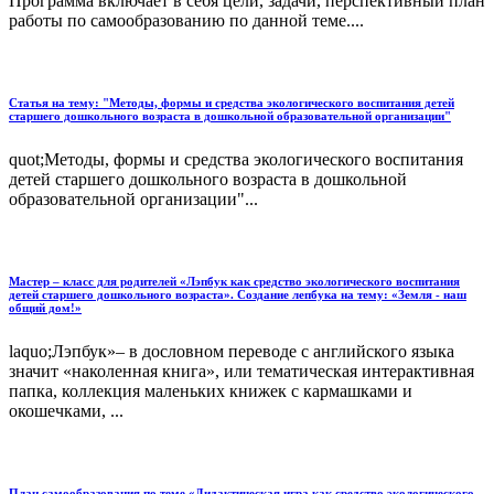
Программа включает в себя цели, задачи, перспективный план
работы по самообразованию по данной теме....
Статья на тему: "Методы, формы и средства экологического воспитания детей
старшего дошкольного возраста в дошкольной образовательной организации"
quot;Методы, формы и средства экологического воспитания
детей старшего дошкольного возраста в дошкольной
образовательной организации"...
Мастер – класс для родителей «Лэпбук как средство экологического воспитания
детей старшего дошкольного возраста». Создание лепбука на тему: «Земля - наш
общий дом!»
laquo;Лэпбук»– в дословном переводе с английского языка
значит «наколенная книга», или тематическая интерактивная
папка, коллекция маленьких книжек с кармашками и
окошечками, ...
План самообразования по теме «Дидактическая игра как средство экологического