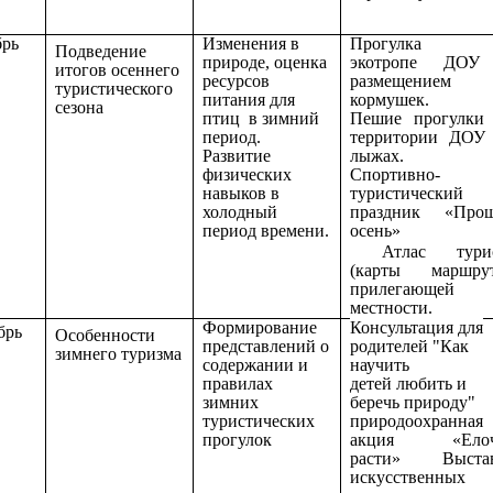
брь
Изменения в
Прогулка 
Подведение
природе, оценка
экотропе ДОУ
итогов осеннего
ресурсов
размещением
туристического
питания для
кормушек.
сезона
птиц в зимний
Пешие прогулки
период.
территории ДОУ
Развитие
лыжах.
физических
Спортивно-
навыков в
туристический
холодный
праздник «Про
период времени.
осень»
Атлас тури
(карты маршру
прилегающей
местности.
Формирование
Консультация для
брь
Особенности
представлений о
родителей
"Как
зимнего туризма
содержании и
научить
правилах
детей любить и
зимних
беречь природу"
туристических
природоохранная
прогулок
акция «Елоч
расти» Выстав
искусственных