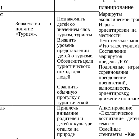
ц
планирование
рт
Маршруты 
Познакомить
экологической тро
Знакомство с
детей со
Игры –
понятие
значением слов
ориентировки на
«Туризм»,
туризм, туристы.
местности
Выявить
Тематическое заня
уровень
«Что такое туризм
представлений
Составление
детей о туризме.
маршрутов 
Обозначить цели
пределы ДОУ
туристического
Подвижные игр
похода для
соревнования 
людей.
преодоление
препятствий,
Сравнить
выносливость,
обычную
ориентировку,
прогулку с
движение по план
туристической.
ль
Привлечь
Анкетирование
внимание
«Экологическое
родителей и
воспитание дете
детей к культуре
семье.»
отдыха на
Семейные
природе
стенгазеты «Как