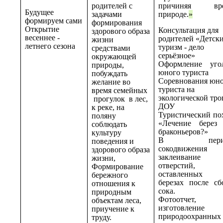
родителей с
причиняя вре
Будущее
задачами
природе.
»
формируем сами
формирования
Открытие
Консультация для
здорового образа
весеннее -
родителей
«Детск
жизни
летнего сезона
туризм - дело
средствами
серьёзное»
окружающей
Оформление уго
природы,
юного туриста
побуждать
Соревнования юн
желание во
туриста на
время семейных
экологической тро
прогулок в лес,
ДОУ
к реке, на
Туристический по
поляну
«Лечение берез
соблюдать
браконьеров?»
культуру
В пери
поведения и
сокодвижения
здорового образа
заклеивание
жизни,
отверстий,
Формирование
оставленных 
бережного
березах после сб
отношения к
сока.
природным
Фотоотчет,
объектам леса,
изготовление
приучение к
природоохранных
труду.