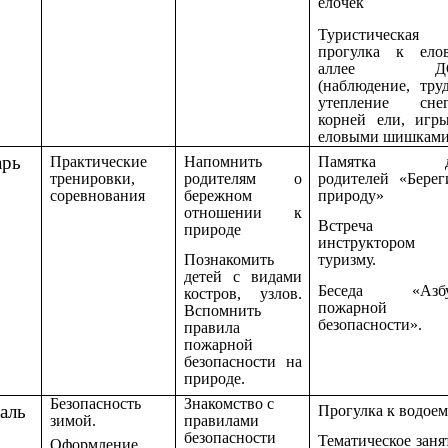
елочек
Туристическая
прогулка к ело
аллее Д
(наблюдение, тру
утепление сне
корней ели, игр
еловыми шишками
арь
Практические
Напомнить
Памятка д
тренировки,
родителям о
родителей «Берег
соревнования
бережном
природу»
отношении к
Встреча
природе
инструктором 
Познакомить
туризму.
детей с видами
Беседа «Азбу
костров, узлов.
пожарной
Вспомнить
безопасности».
правила
пожарной
безопасности на
природе.
Безопасность
Знакомство с
аль
Прогулка к водоем
зимой.
правилами
безопасности
Тематическое заня
Оформление