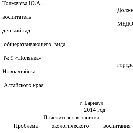
Толмачева Ю.А.
Должн
воспитатель
МБД
детский сад
общеразвивающего вида
№ 9 «Полянка»
город
Новоалтайска
Алтайского края
г. Барнаул
2014 год
Пояснительная записка.
Проблема экологического воспитания