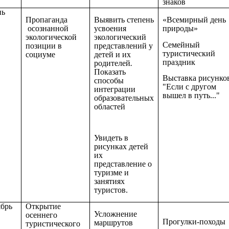
знаков
нь
Пропаганда
Выявить степень
«Всемирный день
осознанной
усвоения
природы»
экологической
экологический
Семейный
позиции в
представлений у
туристический
социуме
детей и их
праздник
родителей
.
Показать
Выставка рисунко
способы
"Если с другом
интеграции
вышел в путь..."
образовательных
областей
Увидеть в
рисунках детей
их
представление о
туризме и
занятиях
туристов.
брь
Открытие
Усложнение
осеннего
Прогулки-походы
маршрутов
туристического