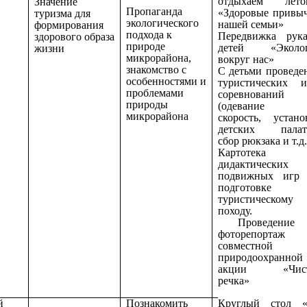
отдыхаем лето
Значение
Пропаганда
«Здоровые привы
туризма для
экологического
нашей семьи»
формирования
подхода к
Передвижка рук
здорового образа
природе
детей «Эколог
жизни
микрорайона,
вокруг нас»
знакомство с
С детьми проведе
особенностями и
туристических и
проблемами
соревнований
природы
(одевание 
микрорайона
скорость, устано
детских палат
сбор рюкзака и т.д.
Картотека
дидактических
подвижных игр
подготовке
туристическому
походу.
Проведение
фоторепортаж
совместной
природоохранной
акции «Чист
речка»
й
Познакомить
Круглый стол 