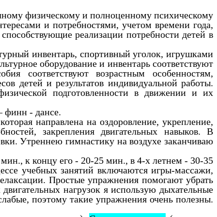
ичному физическому и полноценному психическому
нтересами и потребностями, учетом времени года,
я, способствующие реализации потребности детей в
ьтурный инвентарь, спортивный уголок, игрушками
ультурное оборудование и инвентарь соответствуют
обия соответствуют возрастным особенностям,
сов детей и результатов индивидуальной работы.
 физической подготовленности в движении и их
 финн - дансе.
которая направлена на оздоровление, укрепление,
бностей, закрепления двигательных навыков. В
евки. Утреннею гимнастику на воздухе заканчиваю
ин., к концу его - 20-25 мин., в 4-х летнем - 30-35
ессе учебных занятий включаются игры-массажи,
елаксации.
Простые упражнения помогают убрать
х двигательных нагрузок я использую дыхательные
слабые, поэтому такие упражнения очень полезны.