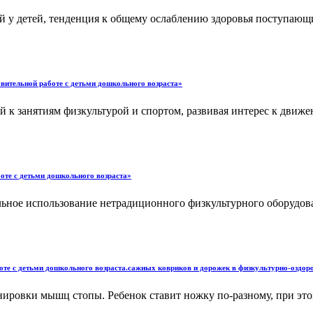
й у детей, тенденция к общему ослаблению здоровья поступающ
вительной работе с детьми дошкольного возраста»
й к занятиям физкультурой и спортом, развивая интерес к движ
оте с детьми дошкольного возраста»
альное использование нетрадиционного физкультурного оборудо
те с детьми дошкольного возраста.сажных ковриков и дорожек в физкультурно-оздоро
нировки мышц стопы. Ребенок ставит ножку по-разному, при эт