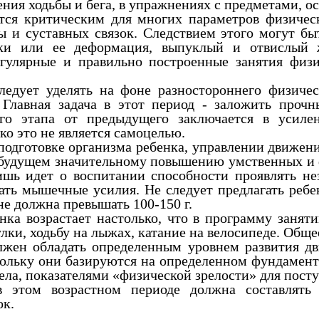
ния ходьбы и бега, в упражнениях с предметами, о
критическим для многих параметров физическог
 и суставных связок. Следствием этого могут бы
ки или ее деформация, выпуклый и отвислый ж
регулярные и правильно построенные занятия фи
ледует уделять на фоне разностороннего физиче
 Главная задача в этот период - заложить про
го этапа от предыдущего заключается в усилен
о это не является самоцелью.
в подготовке организма ребенка, управлении движен
 будущем значительному повышению умственных и ф
лишь идет о воспитании способности проявлять н
вать мышечные усилия. Не следует предлагать реб
не должна превышать 100-150 г.
нка возрастает настолько, что в программу занят
ки, ходьбу на лыжах, катание на велосипеде. Общее
жен обладать определенным уровнем развития дви
кольку они базируются на определенном фундамент
ела, показателями «физической зрелости» для посту
в этом возрастном периоде должна составлять
ок.