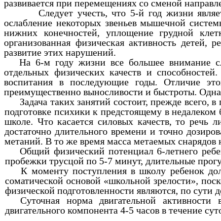
развивается при перемещениях со сменой направле
Следует учесть, что 5-й год жизни является 
ослабление некоторых звеньев мышечной системы
нижних конечностей, уплощение грудной клет
организованная физическая активность детей, 
развитие этих нарушений.
На 6-м году жизни все большее внимание с
отдельных физических качеств и способностей.
воспитания в последующие годы. Отличие это
преимущественно выносливости и быстроты. Однак
Задача таких занятий состоит, прежде всего, 
подготовке психики к предстоящему в недалеком
школе. Что касается силовых качеств, то речь 
достаточно длительного времени и точно дозиро
метаний. В то же время масса метаемых снарядов 
Общий физический потенциал 6-летнего ребе
пробежки трусцой по 5-7 минут, длительные прогул
К моменту поступления в школу ребенок дол
соматической основой «школьной зрелости», пос
физической подготовленности являются, по сути д
Суточная норма двигательной активности 
двигательного компонента 4-5 часов в течение сут