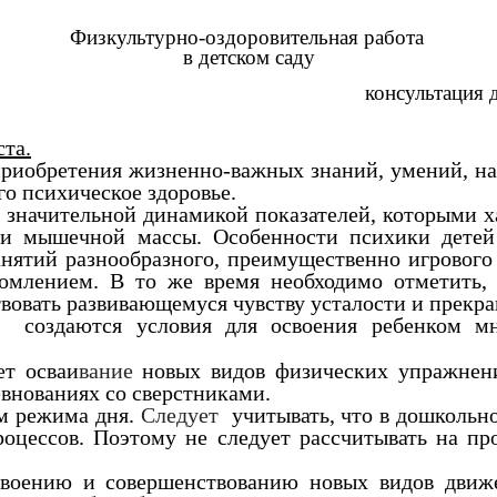
Физкультурно-оздоровительная работа
в детском саду
ультация для родит
та.
приобретения жизненно-важных знаний, умений, на
го психическое здоровье.
я значительной динамикой показателей, которыми х
 и мышечной массы. Особенности психики детей 
анятий разнообразного, преимущественно игрового
млением. В то же время необходимо отметить, 
твовать развивающемуся чувству усталости и прекра
) создаются условия для освоения ребенком м
ет осваи
вание
новых видов физических упражнен
евнованиях со сверстниками.
м режима дня.
Следует
учитывать, что в дошкольн
оцессов. Поэтому не следует рассчитывать на пр
своению и совершенствованию новых видов движе