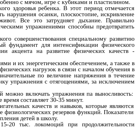
собенно с мячом, игре с кубиками и пластилином.
о здоровья ребенка. В этот период отмечается
ть нарушения осанки, плоскостопие, искривление
ивот. Все это затрудняет дыхание. Правильно
зическими упражнениями способны предотвратить
ского совершенствования специальному развитию
чный фундамент для интенсификации физического
ии акцента на развитие физических качеств -
иями и их энергетическим обеспечением, а также в
изических нагрузок в связи с началом обучения в
езначительные по величине напряжения в течение
енку упражнения с отягощениями, за исключением
ий можно включать упражнения па выносливость:
 время составляет 30-35 минут.
гательных качеств и навыков, которые являются
е физиологических резервов функций. Показатели
пления детей в школу.
 15-20 тыс. локомоций при продолжительности