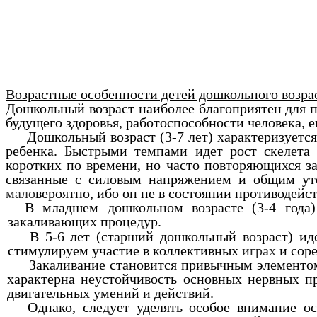
конс
Возрастные особенности детей дошкольного возрас
Дошкольный возраст наиболее благоприятен для 
будущего здоровья, работоспособности человека, е
Дошкольный возраст (3-7 лет) характеризуетс
ребенка. Быстрыми темпами идет рост скелета
коротких по времени, но часто повторяющихся з
связанные с силовым напряжением и общим уто
мало
вероятно, ибо он не в состоянии противодейс
В младшем дошкольном возрасте (3-4 года
закаливающих процедур.
В 5-6 лет (старший дошкольный возраст) ид
стимулируем участие в коллективных
играх
и сор
Закаливание становится привычным элементо
характерна неустойчивость основных нервных пр
двигательных умений и действий.
Однако, следует уделять особое внимание о