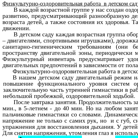
Физкультурно-оздоровительная работа в детском сад
В каждой возрастной группе у нас создан о
развитию, предусматривающий разнообразную деят
возраста детей, а также состояния их здоровья. 
движении.
В детском саду каждая возрастная группа об
– двигателями, спортивными игрушками), дорожкам
санитарно-гигиеническим требованиям (они б
пространству двигательной зоны, периодически 
Физкультурный инвентарь предусматривает удо
двигательных предпочтений в зависимости от пола
Физкультурно-оздоровительная работа в детско
В нашем детском саду двигательный режим н
повышение функционального уровня систем ор
заключительную часть утренней гимнастики в ра
небольшой пробежкой, оздоровительной ходьбой.
После завтрака занятия. Продолжительность зан
мин., в 5-летнем - до 40 мин. Но на любом зан
пальчиковые гимнастики со словами.
Динамически
напряжение не только с самих рук, но и с губ, 
упражнения для восстановления дыхания. У детей
Для снятия напряжения, утомления глаз я использ