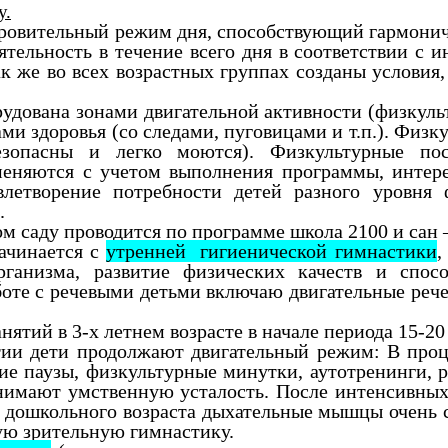
у.
здоровительный режим дня, способствующий гармон
ельность в течение всего дня в соответствии с и
Так же во всех возрастных группах созданы услови
орудована зонами двигательной активности (физкул
и здоровья (со следами, пуговицами и т.п.). Физк
езопасны и легко моются). Физкультурные пос
меняются с учетом выполнения программы, интере
влетворение потребности детей разного уровня
.
м саду проводится по программе школа 2100 и сан –
ачинается с
утренней гигиенической гимнастики
,
ганизма, развитие физических качеств и спосо
боте с речевыми детьми включаю двигательные реч
ятий в 3-х летнем возрасте в начале периода 15-20 м
ятии дети продолжают двигательный режим:
В проц
е паузы, физкультурные минутки,
аутотренинги, р
снимают умственную усталость. После интенсивны
 дошкольного возраста дыхательные мышцы очень 
ую зрительную гимнастику.