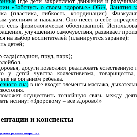
онные
(где дети закрепляют движения и разучива
рии «Забочусь о своем здоровье» ОБЖ
,
Занятия з
ка (пластика, гибкость, координация).
Физкульт
ным умениям и навыкам. Оно несет в себе определ
то есть физиологически обоснованной. Использов
ращения, улучшению самочувствия, развивает прои
я на выбор воспитателей (планируется заранее):
ть детей;
сада(стадион, пруд, парк);
олейбол.
доровья, досуги позволяют реализовать естественную
ию у детей чувства коллективизма, товарищества
вие на организм ребенка.
евного сна)
в нее входят элементы массажа, дыхател
скостопия.
поможет осуществить теснейшую связь между деят
вать истину: «Здоровому – все здорово!»
езентации и конспекты
етьми раннего возраста»