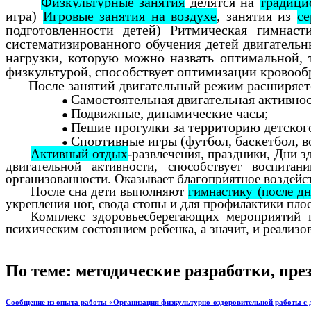
Физкультурные занятия
делятся на
традици
игра)
Игровые занятия на воздухе
, занятия из
се
подготовленности детей) Ритмическая гимнасти
систематизированного обучения детей двигатель
нагрузки, которую можно назвать оптимальной, 
физкультурой, способствует оптимизации кровооб
После занятий двигательный режим расширяетс
Самостоятельная двигательная активнос
Подвижные, динамические часы;
Пешие прогулки за территорию детского 
Спортивные игры (футбол, баскетбол, в
Активный отдых
-развлечения, праздники, Дни з
двигательной активности, способствует воспитан
организованности. Оказывает благоприятное воздейст
После сна дети выполняют
гимнастику (после дн
укрепления ног, свода стопы и для профилактики пло
Комплекс здоровьесберегающих мероприятий 
психическим состоянием ребенка, а значит, и реализо
По теме: методические разработки, пр
Сообщение из опыта работы «Организация физкультурно-оздоровительной работы с д