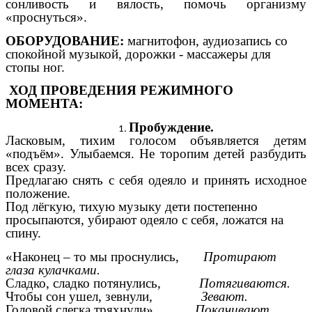
сонливость и вялость, помочь организму
«проснуться».
ОБОРУДОВАНИЕ:
магнитофон, аудиозапись со
спокойной музыкой, дорожки - массажеры для
стопы ног.
ХОД ПРОВЕДЕНИЯ РЕЖИМНОГО
МОМЕНТА:
Пробуждение.
Ласковым, тихим голосом объявляется детям
«подъём». Улыбаемся. Не торопим детей разбудить
всех сразу.
Предлагаю снять с себя одеяло и принять исходное
положение.
Под лёгкую, тихую музыку дети постепенно
просыпаются, убирают одеяло с себя, ложатся на
спину.
«Наконец – то мы проснулись,
Протирают
глаза кулачками.
Сладко, сладко потянулись,
Потягиваются.
Чтобы сон ушел, зевнули
, Зевают.
Головой слегка тряхнули».
Покачивают