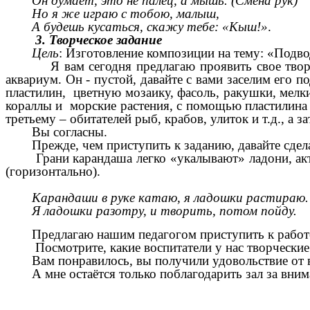
Он думает, это не палец, а мышь. (Смена рук)
Но я же играю с тобою, малыш,
А будешь кусаться, скажу тебе: «Кыш!»
.
3. Творческое задание
Цель
:
Изготовление композиции на тему: «Подво
Я вам сегодня предлагаю проявить свое творч
аквариум. Он - пустой, давайте с вами заселим его 
пластилин, цветную мозаику, фасоль, ракушки, мелк
кораллы и морские растения, с помощью пластилина 
третьему – обитателей рыб, крабов, улиток и т.д., а 
Вы согласны.
Прежде, чем приступить к заданию, давайте сде
Грани карандаша легко «укалывают» ладони, ак
(горизонтально).
Карандаши в руке катаю, я ладошки растираю.
Я ладошки разотру, и творить, потом пойду.
Предлагаю нашим педагогом приступить к работ
Посмотрите, какие воспитатели у нас творчески
Вам понравилось, вы получили удовольствие о
А мне остаётся только поблагодарить зал за внима