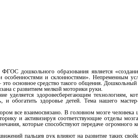
ОС дошкольного образования является «создание 
и особенностями и склонностями». Непременным усло
 – это основное средство такого общения. Дошкольный
язана с развитием мелкой моторики руки.
е уделяется здоровесберегающим
технологиям, ко
, и обогатить здоровье детей. Тема нашего масте
ром все взаимосвязано. В головном мозге человека ц
орику и активизируя соответствующие отделы мозга
нчания, которые способствуют передаче огромного кол
ижений пальцев рук влияют на развитие таких свойс