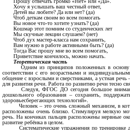
Прошу отвечать громко «Нет» или «Да».
Хочу я услышать ваш честный ответ,
Детей вы любите? Да или нет? (да)
Чтоб деткам своим во всем помогать
Вы новое что-то хотите узнать? (да)
Кошмар этот помним со студенческих лет
Мы скучные лекции слушаем? (нет)
Чтоб дух мастер-класса нам сохранить,
Вам нужно в работе активными быть? (да)
Тогда Вас прошу мне во всем помогать,
Приветствие кончилось, можно начать.
Теоретическая часть
Одним из принципов положенных в основу ФГ
соответствии с его возрастными и индивидуальным
общение с взрослыми и сверстниками, а устная речь
для развития речи. Работа по развитию речи тесно св
Следуя, ФГОС ДО сегодня большое внимани
дошкольного образования – сохранить, поддержать
здоровьесберегающих технологий».
Человек – это очень сложный механизм, в кото
расположены очень близко. Стимулируя мелкую мот
речь. На кончиках пальцев расположены нервные око
развитие ребёнка в целом.
Систематические упражнения по тренировке дв