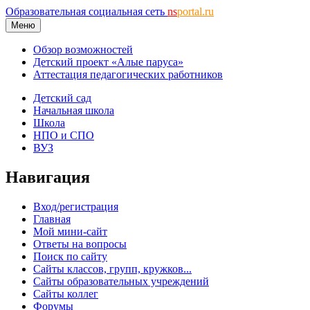
Образовательная социальная сеть
ns
portal.ru
Меню
Обзор возможностей
Детский проект «Алые паруса»
Аттестация педагогических работников
Детский сад
Начальная школа
Школа
НПО и СПО
ВУЗ
Навигация
Вход/регистрация
Главная
Мой мини-сайт
Ответы на вопросы
Поиск по сайту
Сайты классов, групп, кружков...
Сайты образовательных учреждений
Сайты коллег
Форумы