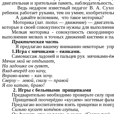
двигательная и зрительная память, наблюдательность,
Ведь недаром известный педагог В. А. Сухомл
ребенок работает руками, тем он умнее, изобретател
А давайте вспомним, что такое моторика?
Моторика (лат. motus — движение) — двигатель
которые в своей совокупности нужны для выполнения
Мелкая моторика
- совокупность скоординиро
выполнении мелких и точных движений кистями и пал
Практическая часть
Я предлагаю вашему вниманию некоторые упра
1.Игра с мячиками – ежиками.
Самомассаж ладоней и пальцев рук мячиками-ё
Мячик мой не отдыхает,
На ладошке он гуляет,
Взад-вперёд его качу,
Вправо-влево – как хочу.
Сверху – левой, снизу — правой
Я его катаю, браво!
2. Игры с бельевыми прищепками
Предварительно необходимо проверьте силу прищ
Прищепкой поочерёдно «кусаем» ногтевые фаланг
Предлагаю воспитателям взять прищепки и поигр
Сильно кусает котёнок-глупыш,