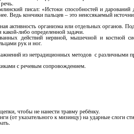
 речь.
инский писал: «Истоки способностей и дарований де
ьнее. Ведь кончики пальцев – это неиссякаемый источн
ная активность организма или отдельных органов. По
 какой-либо определенной задачи.
ванных действий нервной, мышечной и костной сис
ьцами рук и ног.
жнений из нетрадиционных методов с различными пр
жиками с речевым сопровождением.
епки, чтобы не нанести травму ребёнку.
и (от указательного к мизинцу) на ударные слоги сти
ать.