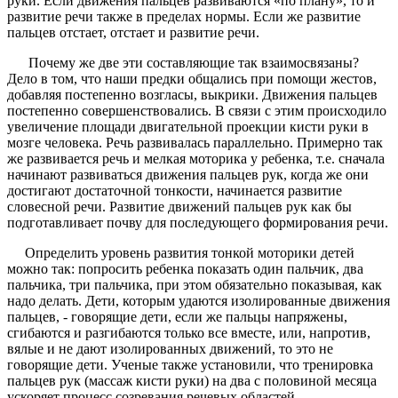
руки. Если движения пальцев развиваются «по плану», то и
развитие речи также в пределах нормы. Если же развитие
пальцев отстает, отстает и развитие речи.
Почему же две эти составляющие так взаимосвязаны?
Дело в том, что наши предки общались при помощи жестов,
добавляя постепенно возгласы, выкрики. Движения пальцев
постепенно совершенствовались. В связи с этим происходило
увеличение площади двигательной проекции кисти руки в
мозге человека. Речь развивалась параллельно. Примерно так
же развивается речь и мелкая моторика у ребенка, т.е. сначала
начинают развиваться движения пальцев рук, когда же они
достигают достаточной тонкости, начинается развитие
словесной речи. Развитие движений пальцев рук как бы
подготавливает почву для последующего формирования речи.
Определить уровень развития тонкой моторики детей
можно так: попросить ребенка показать один пальчик, два
пальчика, три пальчика, при этом обязательно показывая, как
надо делать. Дети, которым удаются изолированные движения
пальцев, - говорящие дети, если же пальцы напряжены,
сгибаются и разгибаются только все вместе, или, напротив,
вялые и не дают изолированных движений, то это не
говорящие дети. Ученые также установили, что тренировка
пальцев рук (массаж кисти руки) на два с половиной месяца
ускоряет процесс созревания речевых областей.