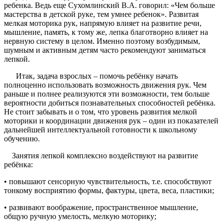
ребенка. Ведь еще Сухомлинский В.А. говорил: «Чем больше
мастерства в детской руке, тем умнее ребенок». Развитая
мелкая моторика рук, напрямую влияет на развитие речи,
мышление, память, к тому же, лепка благотворно влияет на
нервную систему в целом. Именно поэтому возбудимым,
шумным и активным детям часто рекомендуют заниматься
лепкой.
Итак, задача взрослых – помочь ребёнку начать
полноценно использовать возможность движения рук. Чем
раньше и полнее реализуются эти возможности, тем больше
вероятности добиться познавательных способностей ребёнка.
Не стоит забывать и о том, что уровень развития мелкой
моторики и координации движения рук – один из показателей
дальнейшей интеллектуальной готовности к школьному
обучению.
Занятия лепкой комплексно воздействуют на развитие
ребёнка:
• повышают сенсорную чувствительность, т.е. способствуют
тонкому восприятию формы, фактуры, цвета, веса, пластики;
• развивают воображение, пространственное мышление,
общую ручную умелость, мелкую моторику;