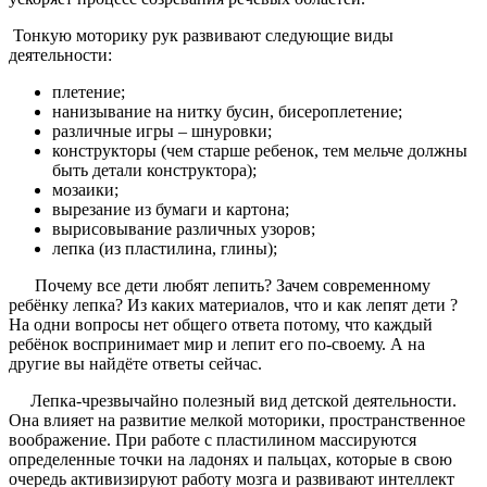
Тонкую моторику рук развивают следующие виды
деятельности:
плетение;
нанизывание на нитку бусин, бисероплетение;
различные игры – шнуровки;
конструкторы (чем старше ребенок, тем мельче должны
быть детали конструктора);
мозаики;
вырезание из бумаги и картона;
вырисовывание различных узоров;
лепка (из пластилина, глины);
Почему все дети любят лепить? Зачем современному
ребёнку лепка? Из каких материалов, что и как лепят дети ?
На одни вопросы нет общего ответа потому, что каждый
ребёнок воспринимает мир и лепит его по-своему. А на
другие вы найдёте ответы сейчас.
Лепка-чрезвычайно полезный вид детской деятельности.
Она влияет на развитие мелкой моторики, пространственное
воображение. При работе с пластилином массируются
определенные точки на ладонях и пальцах, которые в свою
очередь активизируют работу мозга и развивают интеллект