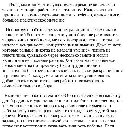
Итак, мы видим, что существует огромное количество
техник и методов работы с пластилином. Каждая из них
приносит огромное удовольствие для ребенка, а также имеет
большое практическое значение.
Используя в работе с детьми нетрадиционные техники в
лепке, мной было замечено, что у детей лучше развиваются
творческие способности, мелкая моторика, познавательный
интерес, усидчивость, концентрация внимания. Даже те дети,
которые раньше никогда не владели умением лепить из
пластилина, буквально через несколько занятий могли
выполнить не сложные работы. Хотя заниматься обычной
лепкой многим по-прежнему было трудно, но дети
значительно быстрей стали осваивать навыки раскрашивания
и рисования. С каждым занятием задания усложнялись,
добавлялась самостоятельная работа, и возможность
самостоятельного выбора.
Выполнение работ в технике «Обратная лепка» вызывает у
детей радость и удовлетворение от подобного творчества, так
как «вроде лепить и рисовать красиво еще не умеют», а
работы получаются красивые- что закладывает у детей залог
успеха! Каждое занятие содержит не только практические
задачи, но и воспитательно-образовательные, что в целом
позволяет всесторонне развивать личность ребенка. Дети