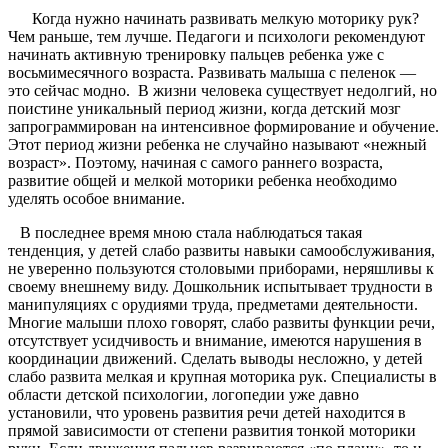
Когда нужно начинать развивать мелкую моторику рук?
Чем раньше, тем лучше. Педагоги и психологи рекомендуют
начинать активную тренировку пальцев ребенка уже с
восьмимесячного возраста. Развивать малыша с пеленок —
это сейчас модно. В жизни человека существует недолгий, но
поистине уникальный период жизни, когда детский мозг
запрограммирован на интенсивное формирование и обучение.
Этот период жизни ребенка не случайно называют «нежный
возраст». Поэтому, начиная с самого раннего возраста,
развитие общей и мелкой моторики ребенка необходимо
уделять особое внимание.
В последнее время мною стала наблюдаться такая
тенденция, у детей слабо развиты навыки самообслуживания,
не уверенно пользуются столовыми приборами, неряшливы к
своему внешнему виду. Дошкольник испытывает трудности в
манипуляциях с орудиями труда, предметами деятельности.
Многие малыши плохо говорят, слабо развиты функции речи,
отсутствует усидчивость и внимание, имеются нарушения в
координации движений. Сделать выводы несложно, у детей
слабо развита мелкая и крупная моторика рук. Специалисты в
области детской психологии, логопедии уже давно
установили, что уровень развития речи детей находится в
прямой зависимости от степени развития тонкой моторики