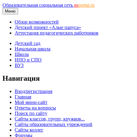
Образовательная социальная сеть
ns
portal.ru
Меню
Обзор возможностей
Детский проект «Алые паруса»
Аттестация педагогических работников
Детский сад
Начальная школа
Школа
НПО и СПО
ВУЗ
Навигация
Вход/регистрация
Главная
Мой мини-сайт
Ответы на вопросы
Поиск по сайту
Сайты классов, групп, кружков...
Сайты образовательных учреждений
Сайты коллег
Форумы