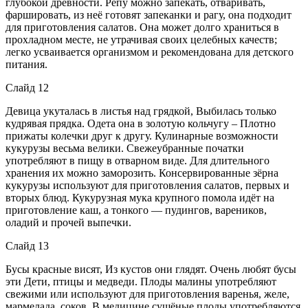
глубокой древности. Репу можно запекать, отваривать,
фаршировать, из неё готовят запеканки и рагу, она подходит
для приготовления салатов. Она может долго храниться в
прохладном месте, не утрачивая своих целебных качеств;
легко усваивается организмом и рекомендована для детского
питания.
Слайд 12
Девица укуталась в листья над грядкой, Выбилась только
кудрявая прядка. Одета она в золотую кольчугу – Плотно
прижаты колечки друг к другу. Кулинарные возможности
кукурузы весьма велики. Свежеубранные початки
употребляют в пищу в отварном виде. Для длительного
хранения их можно заморозить. Консервированные зёрна
кукурузы используют для приготовления салатов, первых и
вторых блюд. Кукурузная мука крупного помола идёт на
приготовление каш, а тонкого — пудингов, вареников,
оладий и прочей выпечки.
Слайд 13
Бусы красные висят, Из кустов они глядят. Очень любят бусы
эти Дети, птицы и медведи. Плоды малины употребляют
свежими или используют для приготовления варенья, желе,
мармелада, соков. В медицине сушёные плоды употребляются