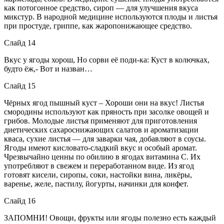
как потогонное средство, сироп — для улучшения вкуса
микстур. В народной медицине используются плоды и листья
при простуде, гриппе, как жаропонижающее средство.
Слайд 14
Вкус у ягоды хорош, Но сорви её поди-ка: Куст в колючках,
будто ёж,- Вот и назван…
Слайд 15
Чёрных ягод пышный куст – Хороши они на вкус! Листья
смородины используют как пряность при засолке овощей и
грибов. Молодые листья применяют для приготовления
диетических сахароснижающих салатов и ароматизации
кваса, сухие листья — для заварки чая, добавляют в соусы.
Ягоды имеют кисловато-сладкий вкус и особый аромат.
Чрезвычайно ценны по обилию в ягодах витамина C. Их
употребляют в свежем и переработанном виде. Из ягод
готовят кисели, сиропы, соки, настойки вина, ликёры,
варенье, желе, пастилу, йогурты, начинки для конфет.
Слайд 16
ЗАПОМНИ! Овощи, фрукты или ягоды полезно есть каждый