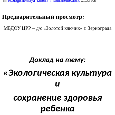
21.55 КБ
ekologicheskaya_kultura_i_sohranenie.docx
Предварительный просмотр:
МБДОУ ЦРР – д/с «Золотой ключик» г. Зернограда
Доклад на тему:
«Экологическая культура
и
сохранение здоровья
ребенка