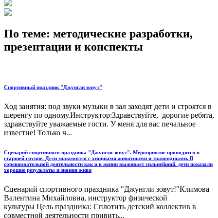
По теме: методические разработки,
презентации и конспекты
Спортивный праздник "Джунгли зовут"
Ход занятия: под звуки музыки в зал заходят дети и строятся в
шеренгу по одному.Инструктор:Здравствуйте, дорогие ребята,
здравствуйте уважаемые гости. У меня для вас печальное
известие! Только ч...
Сценарий спортивного праздника "Джунгли зовут". Мероприятие проводится в
старшей группе. Дети знакомятся с хищными животными и травоядными. В
соревновательной деятельности как и в жизни выживает сильнейший. дети показали
хорошие результаты и знания живи
Сценарий спортивного праздника "Джунгли зовут!"Климова
Валентина Михайловна, инструктор физической
культуры Цель праздника: Cплотить детский коллектив в
совместной деятельности привить...