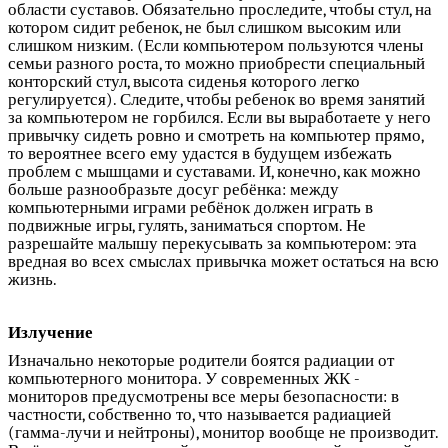
области суставов. Обязательно проследите, чтобы стул, на
котором сидит ребенок, не был слишком высоким или
слишком низким. (Если компьютером пользуются члены
семьи разного роста, то можно приобрести специальный
конторский стул, высота сиденья которого легко
регулируется). Следите, чтобы ребенок во время занятий
за компьютером не горбился. Если вы выработаете у него
привычку сидеть ровно и смотреть на компьютер прямо,
то вероятнее всего ему удастся в будущем избежать
проблем с мышцами и суставами. И, конечно, как можно
больше разнообразьте досуг ребёнка: между
компьютерными играми ребёнок должен играть в
подвижные игры, гулять, заниматься спортом. Не
разрешайте малышу перекусывать за компьютером: эта
вредная во всех смыслах привычка может остаться на всю
жизнь.
Излучение
Изначально некоторые родители боятся радиации от
компьютерного монитора. У современных ЖК -
мониторов предусмотрены все меры безопасности: в
частности, собственно то, что называется радиацией
(гамма-лучи и нейтроны), монитор вообще не производит.