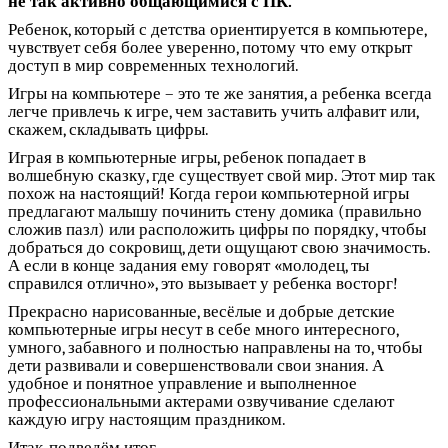
не так активно общающимися с ПК.
Ребенок, который с детства ориентируется в компьютере,
чувствует себя более уверенно, потому что ему открыт
доступ в мир современных технологий.
Игры на компьютере – это те же занятия, а ребенка всегда
легче привлечь к игре, чем заставить учить алфавит или,
скажем, складывать цифры.
Играя в компьютерные игры, ребенок попадает в
волшебную сказку, где существует свой мир. Этот мир так
похож на настоящий! Когда герои компьютерной игры
предлагают малышу починить стену домика (правильно
сложив пазл) или расположить цифры по порядку, чтобы
добраться до сокровищ, дети ощущают свою значимость.
А если в конце задания ему говорят «молодец, ты
справился отлично», это вызывает у ребенка восторг!
Прекрасно нарисованные, весёлые и добрые детские
компьютерные игры несут в себе много интересного,
умного, забавного и полностью направлены на то, чтобы
дети развивали и совершенствовали свои знания. А
удобное и понятное управление и выполненное
профессиональными актерами озвучивание сделают
каждую игру настоящим праздником.
Итак, подведём итог.