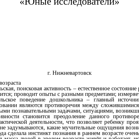
«Юные исследователи»
г. Нижневартовск
возраста
ьская, поисковая активность – естественное состояни
чится;
проводит
опыты с разными предметами; измеряет
тельское поведение дошкольника – главный источн
ировании являются противоречия между сложившимис
ыми познавательными задачами, ситуациями, возникш
тивности становится преодоление данного против
актической деятельности, что позволяет ребенку про
 не задумываются, какие мучительные ощущения возн
а сделала инстинкт познания в раннем возрасте оче
я масса людей в зрелом возрасте живёт и работает,