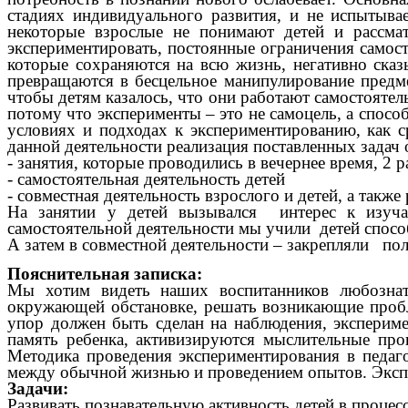
стадиях индивидуального развития, и не испытыва
некоторые взрослые не понимают детей и рассмат
экспериментировать, постоянные ограничения самос
которые сохраняются на всю жизнь, негативно сказ
превращаются в бесцельное манипулирование предме
чтобы детям казалось, что они работают самостоятель
потому что эксперименты – это не самоцель, а спосо
условиях и подходах к экспериментированию, как с
данной деятельности реализация поставленных задач
- занятия, которые
проводились
в вечернее время, 2 р
- самостоятельная деятельность детей
- совместная деятельность взрослого и детей, а также
На занятии у детей вызывался интерес к изучае
самостоятельной деятельности мы учили детей способ
А затем в совместной деятельности – закрепляли пол
Пояснительная записка:
Мы хотим видеть наших воспитанников любознат
окружающей обстановке, решать возникающие пробл
упор должен быть сделан на наблюдения, экспериме
память ребенка, активизируются мыслительные проц
Методика проведения экспериментирования в педаго
между обычной жизнью и проведением опытов. Экспер
Задачи:
Развивать познавательную активность детей в процес