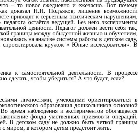
 что – то новое ежедневно и ежечасно. Вот почему
 как доказал Н.Н. Подъяков, лишение возможности
асте приводят к серьёзным психическим нарушениям,
 педагога остаётся ведущей. Без него эксперименты
ательной ценности. Педагог должен вести себя так,
кой границы между обыденной жизнью и обучением,
новываясь на анализе системы работы в детском саду,
 я спроектировала кружок « Юные исследователи». В
нка к самостоятельной деятельности. В процессе
о сделать, чтобы убедиться? А что будет, если?
ескими личностями, умеющими ориентироваться в
экологического образования дошкольников основной
. Во время наблюдения и экспериментов обогащается
я накопление фонда умственных приемов и операций.
тей. В детском саду не должно быть четкой границы
 с миром, в котором детям предстоит жить.