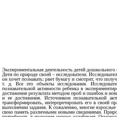
Экспериментальная деятельность детей дошкольного 
Дети по природе своей – исследователи. Исследовател
он хочет познавать: рвет бумагу и смотрит, что полу
т. д. Все это объекты исследования. Исследова
познавательной активности ребенка в эксперимент
достижения результата методом проб и ошибок и нов
и ее достижения. Источником познавательной ак
трансформировать, интерпретировать его в своей пр
выполнении задания. К сожалению, многие взрослые
свою память различными новыми сведениями. Природ
потребность в познании нового ослабевает. Основна