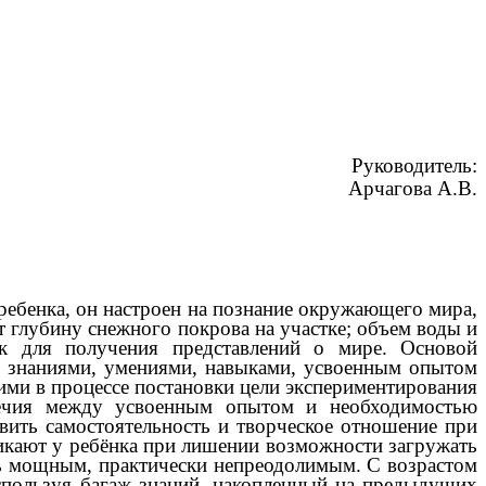
Руководитель:
Арчагова А.В.
е ребенка, он настроен на познание окружающего мира,
 глубину снежного покрова на участке; объем воды и
ик для получения представлений о мире. Основой
я знаниями, умениями, навыками, усвоенным опытом
ими в процессе постановки цели экспериментирования
оречия между усвоенным опытом и необходимостью
явить самостоятельность и творческое отношение при
икают у ребёнка при лишении возможности загружать
нь мощным, практически непреодолимым. С возрастом
 используя багаж знаний, накопленный на предыдущих