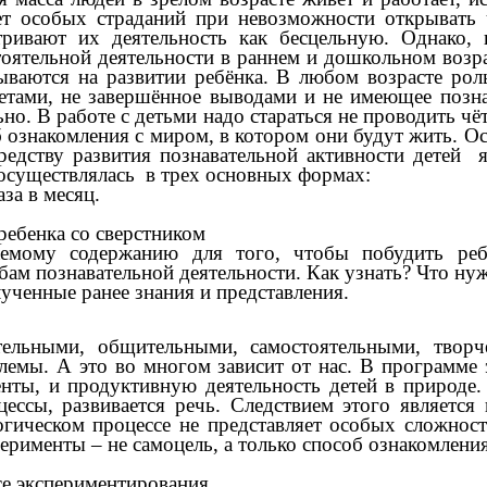
ет особых страданий при невозможности открывать
ривают их деятельность как бесцельную. Однако,
тоятельной деятельности в раннем и дошкольном возр
ываются на развитии ребёнка. В любом возрасте роль
тами, не завершённое выводами и не имеющее познав
но. В работе с детьми надо стараться не
проводить
чёт
б ознакомления с миром, в котором они будут жить. Ос
редству развития познавательной активности детей
 осуществлялась в трех основных формах:
аза в месяц.
 ребенка со сверстником
мому содержанию для того, чтобы побудить ребе
ам познавательной деятельности. Как узнать? Что нужн
ученные ранее знания и представления.
ельными, общительными, самостоятельными, творч
емы. А это во многом зависит от нас. В программе 
нты, и продуктивную деятельность детей в природе
ессы, развивается речь. Следствием этого являетс
гическом процессе не представляет особых сложнос
именты – не самоцель, а только способ ознакомления
се экспериментирования.