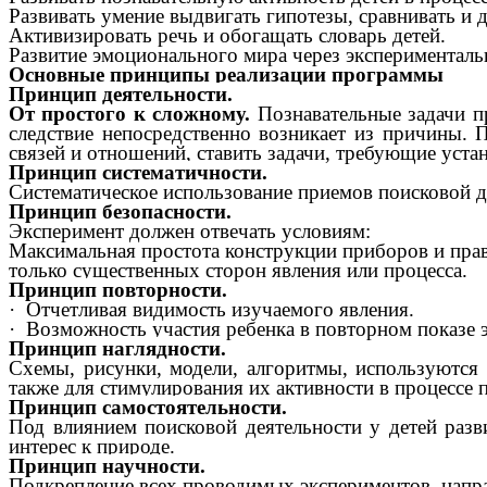
Развивать умение выдвигать гипотезы, сравнивать и 
Активизировать речь и обогащать словарь детей.
Развитие эмоционального мира через экспериментал
Основные принципы реализации программы
Принцип деятельности.
От простого к сложному.
Познавательные задачи пр
следствие непосредственно возникает из причины.
связей и отношений, ставить задачи, требующие уста
Принцип систематичности.
Систематическое использование приемов поисковой де
Принцип безопасности.
Эксперимент должен отвечать условиям:
Максимальная простота конструкции приборов и прав
только существенных сторон явления или процесса.
Принцип повторности.
· Отчетливая видимость изучаемого явления.
· Возможность участия ребенка в повторном показе 
Принцип наглядности.
Схемы, рисунки, модели, алгоритмы, используются к
также для стимулирования их активности в процессе
Принцип самостоятельности.
Под влиянием поисковой деятельности у детей разв
интерес к природе.
Принцип научности.
Подкрепление всех проводимых экспериментов, напра