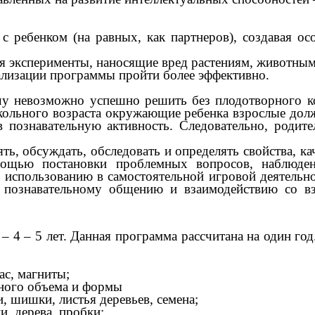
с ребенком (на равных, как партнеров), создавая о
я эксперименты, наносящие вред растениям, животным
лизации программы пройти более эффективно.
чу невозможно успешно решить без плодотворного к
кольного возраста окружающие ребенка взрослые долж
 в познавательную активность. Следовательно, роди
, обсуждать, обследовать и определять свойства, ка
ощью постановки проблемных вопросов, наблюдени
 использованию в самостоятельной игровой деятельно
 познавательному общению и взаимодействию со в
 – 4 – 5
лет
. Данная программа рассчитана на один год
ас, магниты;
зного объема и формы
, шишки, листья деревьев, семена;
и, дерева, пробки;