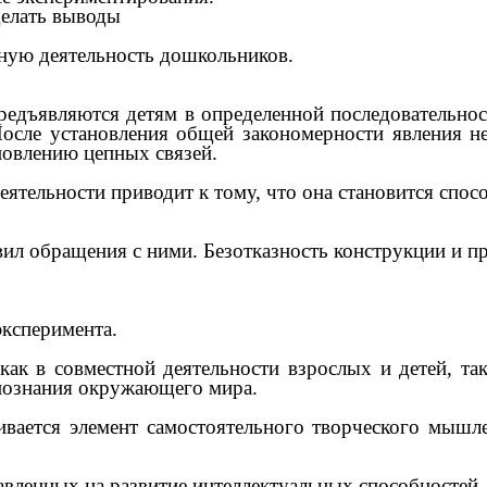
делать выводы
ьную деятельность дошкольников.
едъявляются детям в определенной последовательност
 После установления общей закономерности явления 
новлению цепных связей.
ятельности приводит к тому, что она становится спос
ил обращения с ними. Безотказность конструкции и пр
эксперимента.
ак в совместной деятельности взрослых и детей, та
 познания окружающего мира.
ивается элемент самостоятельного творческого мышл
вленных на развитие интеллектуальных способностей 