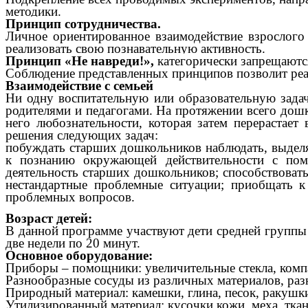
методики.
Принцип сотрудничества.
Личное ориентированное взаимодействие взрослого 
реализовать свою познавательную активность.
Принцип «Не навреди!»,
категорически запрещаютс
Соблюдение представленных принципов позволит реа
Взаимодействие с семьей
Ни одну воспитательную или образовательную зада
родителями и педагогами. На протяжении всего дош
него любознательности, которая затем перерастает
решения следующих задач:
побуждать старших дошкольников наблюдать, выделять
к познанию окружающей действительности с пом
деятельность старших дошкольников; способствовать
нестандартные проблемные ситуации; приобщать к
проблемных вопросов.
Возраст детей:
В данной программе участвуют дети средней группы
две недели по 20 минут.
Основное оборудование:
Приборы – помощники: увеличительные стекла, комп
Разнообразные сосуды из различных материалов, ра
Природный материал: камешки, глина, песок, ракушки
Утилизированный материал: кусочки кожи, меха, ткан