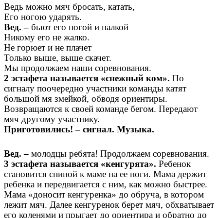
Ведь можно мяч бросать, катать,
Его ногою ударять.
Вед. –
бьют его ногой и палкой
Никому его не жалко.
Не горюет и не плачет
Только выше, выше скачет.
Мы продолжаем наши соревнования.
2 эстафета называется «снежный ком».
По
сигналу поочередно участники команды катят
большой мя змейкой, обводя ориентиры.
Возвращаются к своей команде бегом. Передают
мяч другому участнику.
Приготовились! – сигнал. Музыка.
Вед. –
молодцы ребята! Продолжаем соревнования.
3 эстафета называется «кенгурята».
Ребенок
становится спиной к маме
на ее ноги. Мама держит
ребенка и передвигается с ним, как можно быстрее.
Мама «доносит кенгуренка» до обруча, в котором
лежит мяч. Далее кенгуренок берет мяч, обхватывает
его коленями и прыгает до ориентира и обратно до