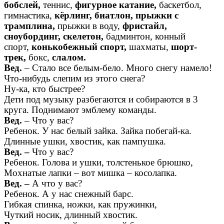
бобслей,
теннис,
фигурное катание,
баскетбол,
гимнастика,
кёрлинг, биатлон, прыжки с
трамплина,
прыжки в воду,
фристайл,
сноубординг, скелетон,
бадминтон, конный
спорт,
конькобежный спорт,
шахматы,
шорт-
трек,
бокс,
слалом.
Вед.
– Стало все белым-бело. Много снегу намело!
Что-нибудь слепим из этого снега?
Ну-ка, кто быстрее?
Дети под музыку разбегаются и собираются в 3
круга. Поднимают эмблему команды.
Вед.
– Что у вас?
Ребенок. У нас белый зайка. Зайка побегай-ка.
Длинные ушки, хвостик, как пампушка.
Вед. –
Что у вас?
Ребенок. Голова и ушки, толстенькое брюшко,
Мохнатые лапки – вот мишка – косолапка.
Вед. –
А что у вас?
Ребенок. А у нас снежный барс.
Гибкая спинка, ножки, как пружинки,
Чуткий носик, длинный хвостик.