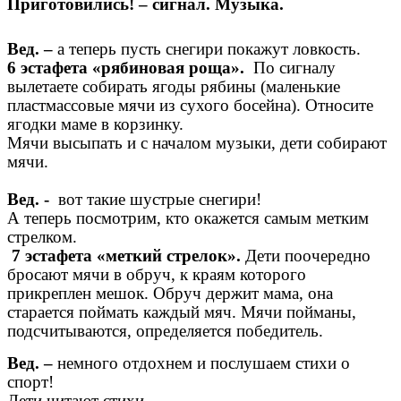
Приготовились! – сигнал. Музыка.
Вед. –
а теперь пусть снегири покажут ловкость.
6 эстафета «рябиновая роща».
По сигналу
вылетаете собирать ягоды рябины (маленькие
пластмассовые мячи из сухого босейна). Относите
ягодки маме в корзинку.
Мячи высыпать и с началом музыки, дети собирают
мячи.
Вед. -
вот такие шустрые снегири!
А теперь посмотрим, кто окажется самым метким
стрелком.
7 эстафета «меткий стрелок».
Дети поочередно
бросают мячи в обруч, к краям которого
прикреплен мешок. Обруч держит мама, она
старается поймать каждый мяч. Мячи пойманы,
подсчитываются, определяется победитель.
Вед. –
немного отдохнем и послушаем стихи о
спорт!
Дети читают стихи.