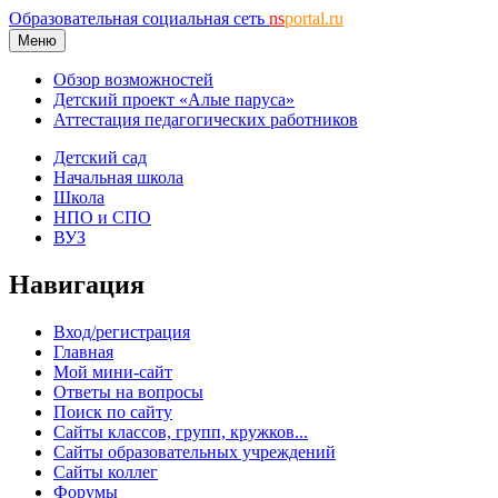
Образовательная социальная сеть
ns
portal.ru
Меню
Обзор возможностей
Детский проект «Алые паруса»
Аттестация педагогических работников
Детский сад
Начальная школа
Школа
НПО и СПО
ВУЗ
Навигация
Вход/регистрация
Главная
Мой мини-сайт
Ответы на вопросы
Поиск по сайту
Сайты классов, групп, кружков...
Сайты образовательных учреждений
Сайты коллег
Форумы