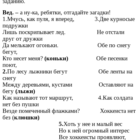
заданию.
Вед. –
а ну-ка, ребятки, отгадайте загадки!
1.Мчусь, как пуля, я вперед, 3.Две курносые
подружки
Лишь поскрипывает лед. Не отстали
друг от дружки
Да мелькают огоньки. Обе по снегу
бегут,
Кто несет меня?
(коньки)
Обе песенки
поют,
2.
По лесу лыжники бегут Обе ленты на
снегу
Между деревьями, кустами Оставляют на
бегу
(лыжи)
Как называют тот маршрут, 4.Как солдата
нет без пушки
Везде помеченный флажками? Хоккеиста нет
без (
клюшки)
5.
Хоть у нее и малый вес
Но к ней огромный интерес
Все хоккеисты проявляют,