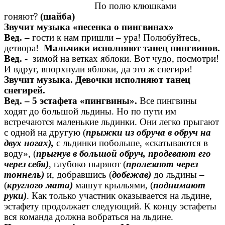
По полю клюшками
гоняют?
(шайба)
Звучит музыка «песенка о пингвинах»
Вед. –
гости к нам пришли – ура! Полюбуйтесь,
детвора!
Мальчики исполняют танец пингвинов.
Вед. -
зимой на ветках яблоки. Вот чудо, посмотри!
И вдруг, впорхнули яблоки, да это ж снегири!
Звучит музыка. Девочки исполняют танец
снегирей.
Вед. – 5 эстафета «пингвины».
Все пингвины
ходят до большой льдины. Но по пути им
встречаются маленькие льдинки. Они легко прыгают
с одной на другую (
прыжки из обруча в обруч на
двух ногах),
с льдинки побольше, «скатываются в
воду», (
прыгнув в большой обруч, продевают его
через себя)
, глубоко ныряют (
пролезают через
тоннель)
и, добравшись (
добежав)
до льдины –
(
круглого мата)
машут крыльями, (
поднимают
руки)
. Как только участник оказывается на льдине,
эстафету продолжает следующий. К концу эстафеты
вся команда должна вобраться на льдине.