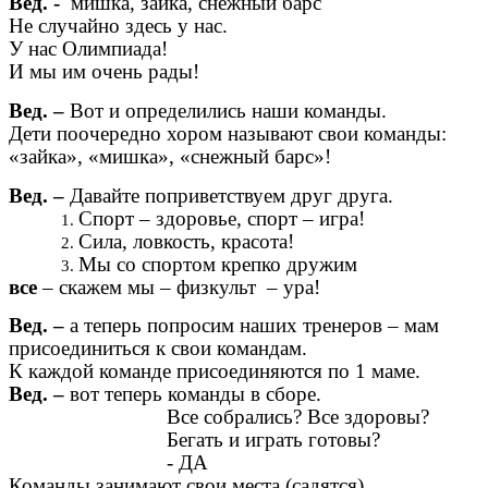
Вед. -
мишка, зайка, снежный барс
Не случайно здесь у нас.
У нас Олимпиада!
И мы им очень рады!
Вед. –
Вот и определились наши команды.
Дети поочередно хором называют свои команды:
«зайка», «мишка», «снежный барс»!
Вед. –
Давайте поприветствуем друг друга.
Спорт – здоровье, спорт – игра!
Сила, ловкость, красота!
Мы со спортом крепко дружим
все
– скажем мы – физкульт – ура!
Вед. –
а теперь попросим наших тренеров – мам
присоединиться к свои командам.
К каждой команде присоединяются по 1 маме.
Вед. –
вот теперь команды в сборе.
Все собрались? Все здоровы?
Бегать и играть готовы?
- ДА
Команды занимают свои места (садятся).