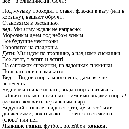
все
– в олимпийский Сочи!
Под музыку проходят и ставят флажки в вазу (или в
корзину), вешают обручи.
Становятся в рассыпню.
вед
. Мы зиму ждали не напрасно:
Морозным днем под небом ясным
Все будущие чемпионы
Торопятся на стадионы.
Дети
: Мы идем по тропинке, а над нами снежинки
Все летят, т летят, и летят!
На сапожках снежинки, на ладошках снежинки
Поиграть они с нами хотят.
Вед
. – Видов спорта много есть, даже все не
перечесть.
Будем мы сейчас играть, виды спорта называть.
- Ловите только снежинки с зимними видами спорта!
(можно включить зеркальный шар)
Ведущий называет виды спорта, дети особыми
движениями, показывают – ловят эти снежинки
(слова) или нет:
Лыжные гонки,
футбол, волейбол,
хоккей,