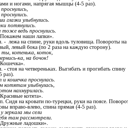
ами и ногами, напрягая мышцы (4-5 раз).
проснулись,
проснулись.
и глазки улыбнулись.
ки потянулись.
 тоже ведь проснулись.
«Покажем наши лапки».
п. - лежа на спине, руки вдоль туловища. Повороты на
вый, левый бока (по 2 раза на каждую сторону).
ты, котенька, коток,
ернись-ка, на бочок!
«Кошечка».
п. - стоя на четвереньках. Выгибать и прогибать спину
5 раз).
 и кошечка проснулась.
м котятам улыбнулась,
отом нахмурилась.
«Красивые котята».
п. Сидя на кровати по-турецки, руки на поясе. Поворо
овы вправо-влево, спина прямая (4-5 раз).
 у зеркала мы сели
ебя там рассмотрели.
«Дружные ладошки».