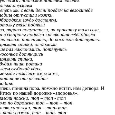
ую ножку поднимем потянем носочек
онько опускаем
еперь мы с вами дети
п
оедем на велосипеде
лодцы отпустили ножки.
бородком грудь достанем,
отолку глаза подняли
во, вправо посмотрели
, н
а кроватку тихо сели.
и в стороны подняли
к
репко так себя обняли.
лонились, потянулись
, д
о носочков дотянулись.
рямили спинки, отдохнули
ще раз наклонились, потянулись
носочков дотянулись
рямили спинки.
будим наши ротики
лаем глубокий вдох,
ыдыхая помычим «м м м м»,
ротик не открывайте
лодцы!
еперь пришла пора, дружно встать нам детвора. И
йтись по нашей дорожке «здоровья».
агали ножки, топ – топ - топ
ямо по дорожке
, т
оп – топ – топ
пают сапожки
, т
оп – топ- топ
о наши ножки
, т
оп – топ- топ