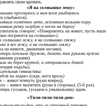
равлять свою кровать
.
«Я на солнышке лежу»
нышко проснулось и нам всем улыбнулось
ти улыбаются).
омним солнечное лето, вспомним вольную пору.
омним речку голубую и песок на берегу
спитатель говорит: «Повернитесь на живот, пусть ваш
нки погреются на солнышке»).
а солнышке лежу, я на солнышко гляжу.
ько я все лежу, и на солнышко гляжу
жа на животе, движения ногами).
еперь поплыли дружно, делать так руками нужно
ижения руками).
ли на берег крутой, и отправились домой
итация ходьбы).
ательная гимнастика:
ебля на лодке» (сидя, ноги врозь)
х – живот втянуть (руки вперед),
ох – живот выпятить (руки в стороны). (5-6 раз).
еперь гуськом, гуськом к умывальнику идем.
«Тили-тили-тили-дон»
и-тили-тили-дон, что за странный перезвон.