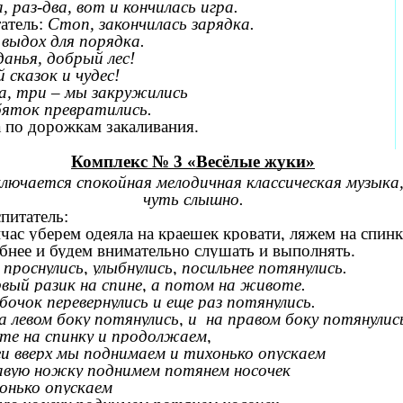
, раз-два, вот и кончилась игра.
атель:
Стоп, закончилась зарядка.
 выдох для порядка.
данья, добрый лес!
 сказок и чудес!
ва, три – мы закружились
бяток превратились.
 по дорожкам закаливания.
Комплекс № 3 «Весёлые жуки»
лючается спокойная мелодичная классическая музыка
чуть слышно.
питатель:
час уберем одеяла на краешек кровати, ляжем на спин
бнее и будем внимательно слушать и выполнять.
проснулись, улыбнулись
, п
осильнее потянулись.
вый разик на спине,
а
потом на животе.
бочок перевернулись
и
еще раз потянулись.
а левом боку потянулись, и на правом боку потянулис
те на спинку и продолжаем,
и вверх мы поднимаем
и
тихонько опускаем
вую ножку поднимем
п
отянем носочек
онько опускаем