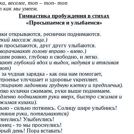
ка, веселее
, т
оп – топ- топ
 как мы умеем.
Гимнастика пробуждения в стихах
«Просыпаемся и улыбаемся»
зки открываются,
р
еснички поднимаются.
гкий массаж лица.)
и просыпаются,
д
руг другу улыбаются.
ворачивают голову вправо - влево.)
им ровно, глубоко
и
свободно, и легко.
лают глубокий вдох и выдох, надувая и втягивая
вот)
 за чудная зарядка -
к
ак она нам помогает,
троенье улучшает
и
здоровье укрепляет.
стирают ладонями грудную клетку и предплечья).
пко кулачки сжимаем,
р
уки выше поднимаем.
дленно поднимают руки вверх, быстро сжимая и
жимая кулаки).
ьно - сильно потянись.
Солнцу шире улыбнись!
тянув руки, потягиваются)
янулись! Улыбнулись!
онец - то мы проснулись!
рый день!
Пора вставать!