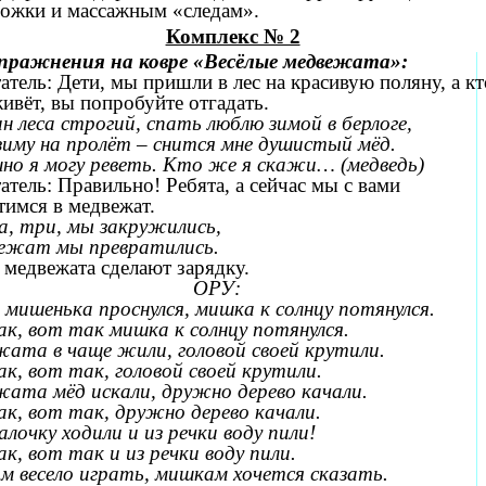
ожки и массажным «следам».
Комплекс № 2
пражнения на ковре «Весёлые медвежата»:
атель: Дети, мы пришли в лес на красивую поляну, а кт
живёт, вы попробуйте отгадать.
ин леса строгий, спать люблю зимой в берлоге,
зиму на пролёт – снится мне душистый мёд.
о я могу реветь. Кто же я скажи… (медведь)
атель: Правильно! Ребята, а сейчас мы с вами
тимся в медвежат.
ва, три, мы закружились,
ежат мы превратились.
 медвежата сделают зарядку.
ОРУ:
мишенька проснулся, мишка к солнцу потянулся.
к, вот так мишка к солнцу потянулся.
ата в чаще жили, головой своей крутили.
к, вот так, головой своей крутили.
ата мёд искали, дружно дерево качали.
к, вот так, дружно дерево качали.
алочку ходили и из речки воду пили!
к, вот так и из речки воду пили.
 весело играть, мишкам хочется сказать.