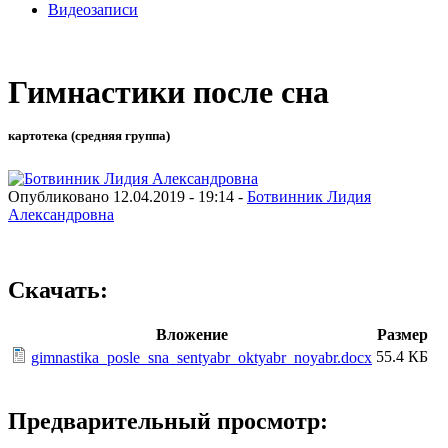
Видеозаписи
Гимнастики после сна
картотека (средняя группа)
Опубликовано 12.04.2019 - 19:14 -
Ботвинник Лидия
Александровна
Скачать:
Вложение
Размер
55.4 КБ
gimnastika_posle_sna_sentyabr_oktyabr_noyabr.docx
Предварительный просмотр: