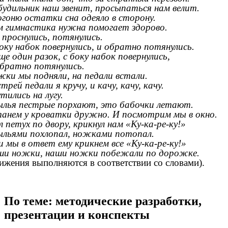
будильник наш звенит, просыпаться нам велит.
гоню остатки сна одеяло в сторону.
 гимнастика нужна помогает здорово.
проснулись, потянулись.
оку набок повернулись, и обратно потянулись.
ще один разок, с боку набок повернулись,
братно потянулись.
ки мы подняли, на педали встали.
трей педали я кручу, и качу, качу, качу.
тились на лугу.
лья пестрые порхают, это бабочки летают.
анем у кроватки дружно. И посмотрим мы в окно.
 петух по двору, крикнул нам «Ку-ка-ре-ку!»
льями похлопал, ножками потопал.
и мы в ответ ему крикнем все «Ку-ка-ре-ку!»
и ножки, наши ножки побежали по дорожке.
ижения выполняются в соответствии со словами).
По теме: методические разработки,
презентации и конспекты