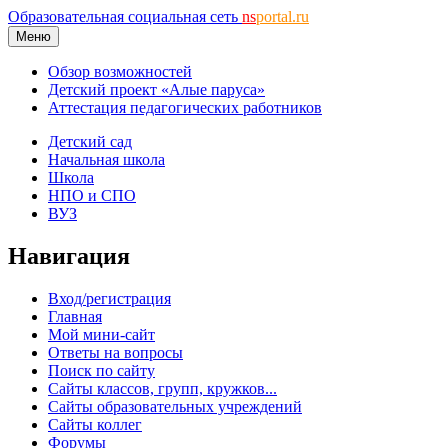
Образовательная социальная сеть
ns
portal.ru
Меню
Обзор возможностей
Детский проект «Алые паруса»
Аттестация педагогических работников
Детский сад
Начальная школа
Школа
НПО и СПО
ВУЗ
Навигация
Вход/регистрация
Главная
Мой мини-сайт
Ответы на вопросы
Поиск по сайту
Сайты классов, групп, кружков...
Сайты образовательных учреждений
Сайты коллег
Форумы