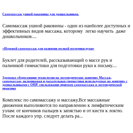
Самомассаж ушной раковины для дошкольников.
Самомассаж ушной раковины - один из наиболее доступных и
эффективных видов массажа, которому легко научить даже
дошкольников....
«Игровой самомассаж для развития мелкой моторики руки»
Буклет для родителей, рассказывающий о массе рук и
пальчикой гимнастики для подготовки руки к письму....
Здоровье сберегающие технологии на логопедических занятиях Массаж,
самомассаж, пальчиковая и дыхательная гимнастики используемые на занятиях с
дошкольниками с ОНР. спользование приемов самомассажа в логопедической
практике
Комплекс по самомассажу и массажу.Все массажные
движения выполняются по направлению к лимфатическим
узлам: от кончиков пальцев к запястью и от кисти к локтю.
После каждого упр. следует делать ра...