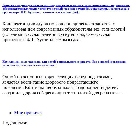
Конспект индивидуального логопедического занятия с использованием современных
образовательных технологий (точечный массаж речевой мускулатуры, самомассаж
профессора Ф.Р. Ауглина, самомассаж кистей рук)
Конспект индивидуального логопедического занятия с
использованием современных образовательных технологий
(точечный массаж речевой мускулатуры, самомассаж
профессора Ф.Р. Ауглина,самомассаж...
Комплексы самомассажа для детей дошкольного возраста. Здоровьесберегающие
технологии: массаж и самомассаж.
Одной из основных задач, стоящих перед педагогами,
является воспитание здорового подрастающего
поколения.Возникла необходимость оздоровления детей,
создание здоровьесберегающих технологий для решения ...
Мне нравится
Поделиться: