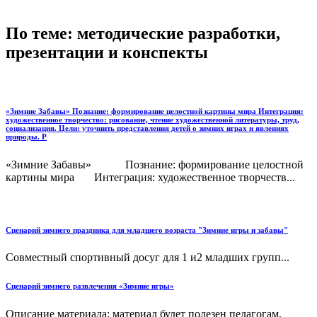
По теме: методические разработки,
презентации и конспекты
«Зимние Забавы» Познание: формирование целостной картины мира Интеграция:
художественное творчество: рисование, чтение художественной литературы, труд,
социализация. Цели: уточнить представления детей о зимних играх и явлениях
природы. Р
«Зимние Забавы» Познание: формирование целостной
картины мира Интеграция: художественное творчеств...
Сценарий зимнего праздника для младшего возраста "Зимние игры и забавы"
Совместный спортивный досуг для 1 и2 младших групп...
Сценарий зимнего развлечения «Зимние игры»
Описание материала: материал будет полезен педагогам,