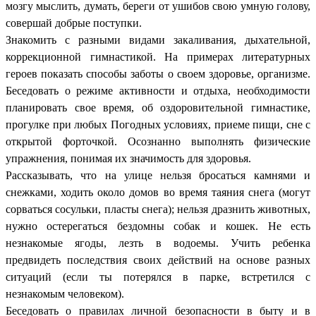
мозгу мыслить, думать, береги от ушибов свою умную голову,
совершай добрые поступки.
Знакомить с разными видами закаливания, дыхательной,
коррекционной гимнастикой. На примерах литературных
героев показать способы заботы о своем здоровье, организме.
Беседовать о режиме активности и отдыха, необходимости
планировать свое время, об оздоровительной гимнастике,
прогулке при любых Погодных условиях, приеме пищи, сне с
открытой форточкой. Осознанно выполнять физические
упражнения, понимая их значимость для здоровья.
Рассказывать, что на улице нельзя бросаться камнями и
снежками, ходить около домов во время таяния снега (могут
сорваться сосульки, пласты снега); нельзя дразнить животных,
нужно остерегаться бездомны собак и кошек. Не есть
незнакомые ягоды, лезть в водоемы. Учить ребенка
предвидеть последствия своих действий на основе разных
ситуаций (если ты потерялся в парке, встретился с
незнакомым человеком).
Беседовать о правилах личной безопасности в быту и в