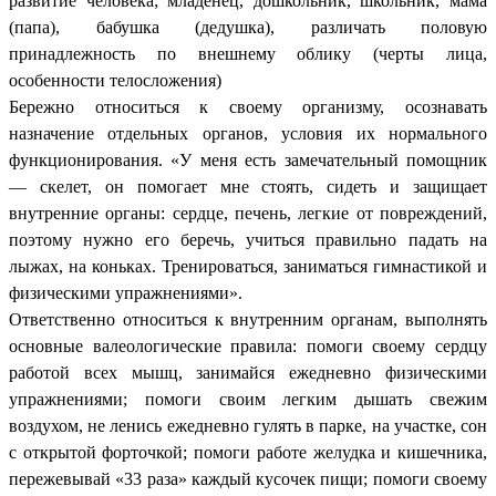
развитие человека; младенец, дошкольник, школьник, мама
(папа), бабушка (дедушка), различать половую
принадлежность по внешнему облику (черты лица,
особенности телосложения)
Бережно относиться к своему организму, осознавать
назначение отдельных органов, условия их нормального
функционирования. «У меня есть замечательный помощник
— скелет, он помогает мне стоять, сидеть и защищает
внутренние органы: сердце, печень, легкие от повреждений,
поэтому нужно его беречь, учиться правильно падать на
лыжах, на коньках. Тренироваться, заниматься гимнастикой и
физическими упражнениями».
Ответственно относиться к внутренним органам, выполнять
основные валеологические правила: помоги своему сердцу
работой всех мышц, занимайся ежедневно физическими
упражнениями; помоги своим легким дышать свежим
воздухом, не ленись ежедневно гулять в парке, на участке, сон
с открытой форточкой; помоги работе желудка и кишечника,
пережевывай «33 раза» каждый кусочек пищи; помоги своему