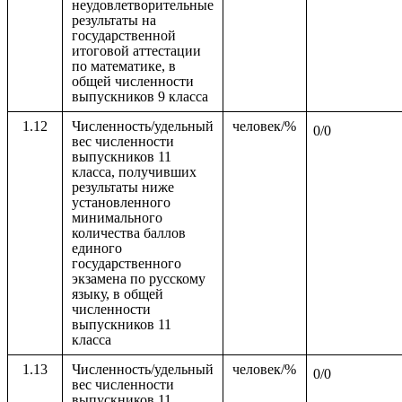
неудовлетворительные
результаты на
государственной
итоговой аттестации
по математике, в
общей численности
выпускников 9 класса
1.12
Численность/удельный
человек/%
0/0
вес численности
выпускников 11
класса, получивших
результаты ниже
установленного
минимального
количества баллов
единого
государственного
экзамена по русскому
языку, в общей
численности
выпускников 11
класса
1.13
Численность/удельный
человек/%
0/0
вес численности
выпускников 11