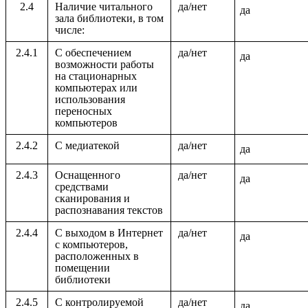
2.4
Наличие читального
да/нет
да
зала библиотеки, в том
числе:
2.4.1
С обеспечением
да/нет
да
возможности работы
на стационарных
компьютерах или
использования
переносных
компьютеров
2.4.2
С медиатекой
да/нет
да
2.4.3
Оснащенного
да/нет
да
средствами
сканирования и
распознавания текстов
2.4.4
С выходом в Интернет
да/нет
да
с компьютеров,
расположенных в
помещении
библиотеки
2.4.5
С контролируемой
да/нет
да