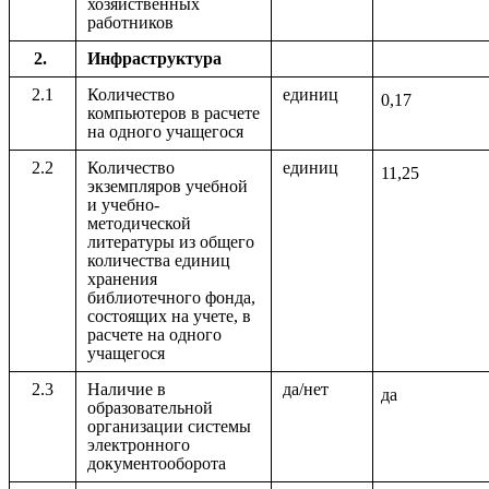
хозяйственных
работников
2.
Инфраструктура
2.1
Количество
единиц
0,17
компьютеров в расчете
на одного учащегося
2.2
Количество
единиц
11,25
экземпляров учебной
и учебно-
методической
литературы из общего
количества единиц
хранения
библиотечного фонда,
состоящих на учете, в
расчете на одного
учащегося
2.3
Наличие в
да/нет
да
образовательной
организации системы
электронного
документооборота