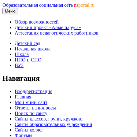
Образовательная социальная сеть
ns
portal.ru
Меню
Обзор возможностей
Детский проект «Алые паруса»
Аттестация педагогических работников
Детский сад
Начальная школа
Школа
НПО и СПО
ВУЗ
Навигация
Вход/регистрация
Главная
Мой мини-сайт
Ответы на вопросы
Поиск по сайту
Сайты классов, групп, кружков...
Сайты образовательных учреждений
Сайты коллег
Форумы