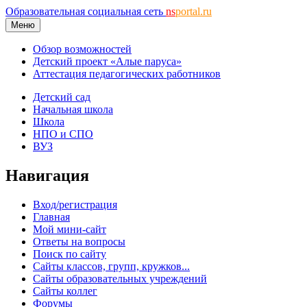
Образовательная социальная сеть
ns
portal.ru
Меню
Обзор возможностей
Детский проект «Алые паруса»
Аттестация педагогических работников
Детский сад
Начальная школа
Школа
НПО и СПО
ВУЗ
Навигация
Вход/регистрация
Главная
Мой мини-сайт
Ответы на вопросы
Поиск по сайту
Сайты классов, групп, кружков...
Сайты образовательных учреждений
Сайты коллег
Форумы