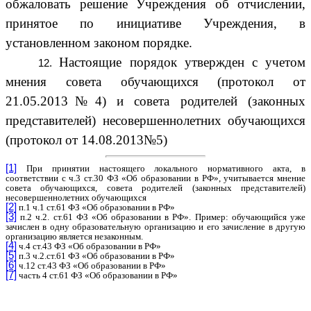
обжаловать решение Учреждения об отчислении,
принятое по инициативе Учреждения, в
установленном законом порядке.
Настоящие порядок утвержден с учетом
мнения совета обучающихся (протокол от
21.05.2013№4) и совета родителей (законных
представителей) несовершеннолетних обучающихся
(протокол от 14.08.2013№5)
[1]
При принятии настоящего локального нормативного акта, в
соответствии с ч.3 ст.30 ФЗ «Об образовании в РФ», учитывается мнение
совета обучающихся, совета родителей (законных представителей)
несовершеннолетних обучающихся
[2]
п.1 ч.1 ст.61 ФЗ «Об образовании в РФ»
[3]
п.2 ч.2. ст.61 ФЗ «Об образовании в РФ». Пример: обучающийся уже
зачислен в одну образовательную организацию и его зачисление в другую
организацию является незаконным.
[4]
ч.4 ст.43 ФЗ «Об образовании в РФ»
[5]
п.3 ч.2.ст.61 ФЗ «Об образовании в РФ»
[6]
ч.12 ст.43 ФЗ «Об образовании в РФ»
[7]
часть 4 ст.61 ФЗ «Об образовании в РФ»