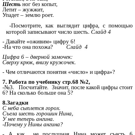
Шесть
ног без копыт,
Летит – жужжит,
Упадет – землю роет.
-Посмотрите, как выглядит цифра, с помощью
которой записывают число шесть.
Слайд 4
- Давайте «оживим» цифру 6!
-На что она похожа?
Слайд 4
Цифра 6 – дверной замочек:
Сверху крюк, внизу кружочек.
- Чем отличаются понятия «число» и цифра»?
7. Работа по учебнику стр.68 №2,
-№3. Посчитайте. Значит, после какой цифры стоит
6? На сколько больше она 5?
8.Загадки
С неба сыплется горох.
Съела шесть горошин Нина,
У нее теперь ангина.
-Почему у Нины ангина?
- А как не послушная Нина может съесть 6