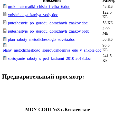
Вложение
Разме
48 КБ
urok_matematiki_chislo_i_cifra_6.doc
122.5
volshebnaya_kaplya_vody.doc
КБ
58 КБ
puteshestvie_po_gorodu_dorozhnyh_znakov.doc
2.09
puteshestvie_po_gorodu_dorozhnyh_znakov.pptx
МБ
38 КБ
plan_raboty_metodicheskogo_soveta.doc
95.5
КБ
plany_metodicheskogo_soprovozhdeniya_ege_v_shkole.doc
241.5
sostoyanie_raboty_s_ped_kadrami_2010-2013.doc
КБ
Предварительный просмотр:
МОУ СОШ №3 с.Китаевское