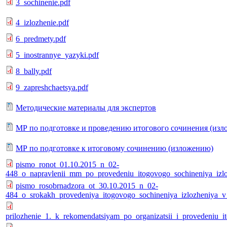
3_sochinenie.pdf
4_izlozhenie.pdf
6_predmety.pdf
5_inostrannye_yazyki.pdf
8_bally.pdf
9_zapreshchaetsya.pdf
Методические материалы для экспертов
МР по подготовке и проведению итогового сочинения (изл
МР по подготовке к итоговому сочинению (изложению)
pismo_ronot_01.10.2015_n_02-
448_o_napravlenii_mm_po_provedeniu_itogovogo_sochineniya_izl
pismo_rosobrnadzora_ot_30.10.2015_n_02-
484_o_srokakh_provedeniya_itogovogo_sochineniya_izlozheniya
prilozhenie_1._k_rekomendatsiyam_po_organizatsii_i_provedeniu_i