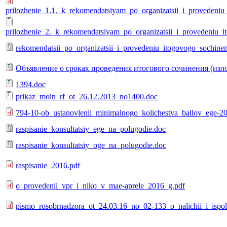
prilozhenie_1.1._k_rekomendatsiyam_po_organizatsii_i_provedeniu
prilozhenie_2._k_rekomendatsiyam_po_organizatsii_i_provedeniu_i
rekomendatsii_po_organizatsii_i_provedeniu_itogovogo_sochinen
Объявление о сроках проведения итогового сочинения (изл
1394.doc
prikaz_moin_rf_ot_26.12.2013_no1400.doc
794-10-ob_ustanovlenii_minimalnogo_kolichestva_ballov_ege-2
raspisanie_konsultatsiy_ege_na_polugodie.doc
raspisanie_konsultatsiy_oge_na_polugodie.doc
raspisanie_2016.pdf
o_provedenii_vpr_i_niko_v_mae-aprele_2016_g.pdf
pismo_rosobrnadzora_ot_24.03.16_no_02-133_o_nalichii_i_ispol