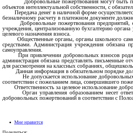
Добровольные пожертвования могут быть пе
объектов интеллектуальной собственности, с обязате
Передача денег в наличной форме осуществляется в
безналичному расчету в платежном документе должно 
Добровольные пожертвования предприятий, орган
учреждения, централизованную бухгалтерию органа 
целевого назначения взноса.
Общественные органы, органы школьного самоупра
средствами. Администрация учреждения обязана п
самоуправления.
При привлечении добровольных взносов родителей
администрация обязана представлять письменные от
для рассмотрения на классных собраниях, общешколь
Данная информация в обязательном порядке должн
Не допускается использование добровольных
соответствии с пожеланием лица, совершившего поже
Ответственность за целевое использование добров
Орган управления образованием несет ответстве
добровольных пожертвований в соответствии с Пол
Мне нравится
Поделиться: