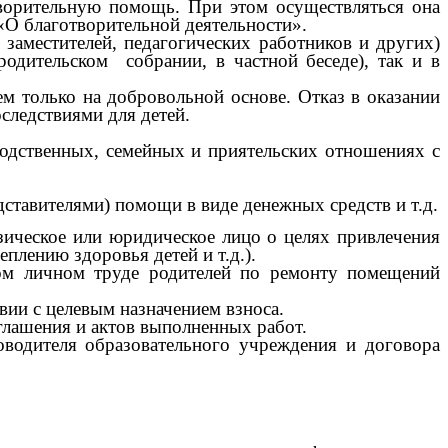
творительную помощь. При этом осуществляться она
«О благотворительной деятельности».
местителей, педагогических работников и других)
одительском собрании, в частной беседе), так и в
только на добровольной основе. Отказ в оказании
ледствиями для детей.
одственных, семейных и приятельских отношениях с
ставителями) помощи в виде денежных средств и т.д.
еское или юридическое лицо о целях привлечения
плению здоровья детей и т.д.).
 личном труде родителей по ремонту помещений
и с целевым назначением взноса.
лашения и актов выполненных работ.
оводителя образовательного учреждения и договора