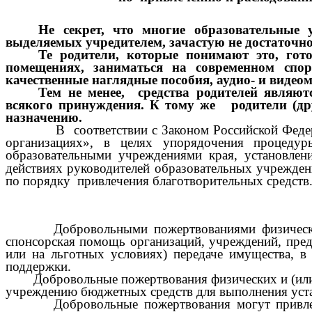
Не секрет, что многие образовательные 
выделяемых учредителем, зачастую не достаточно
Те родители, которые понимают это, гот
помещениях, заниматься на современном спор
качественные наглядные пособия, аудио- и видеом
Тем не менее, средства родителей являю
всякого принуждения. К тому же родители (др
назначению.
В соответствии с Законом Российской Федерации
организациях», в целях упорядочения процеду
образовательными учреждениями края, установлен
действиях руководителей образовательных учрежден
по порядку привлечения благотворительных средств
Добровольными пожертвованиями физических и 
спонсорская помощь организаций, учреждений, пред
или на льготных условиях) передаче имущества, в
поддержки.
Добровольные пожертвования физических и (или) 
учреждению бюджетных средств для выполнения уста
Добровольные пожертвования могут привлекатьс