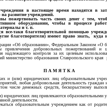
учреждения в настоящее время находятся в зат
 на развитие учреждений.
овы пожертвовать часть своих денег с тем, чт
тивном оборудовании, чтобы в процессе рабо
атериалы и т. п.
тся все-таки благотворительной помощью учрежд
угие благотворители) имеют право знать, куда 
 «Об образовании», Федеральным Законом «О благ
ры привлечения добровольных пожертвований и 
ия надлежащего контроля за их целевым использова
ий министерство образования Ставропольского края 
.
П А М Я Т К А
(или) юридических лиц образовательным учрежде
приятий, любая добровольная деятельность граждан
 том числе денежных средств, бескорыстному выпол
юридических лиц привлекаются образовательными уч
вной деятельности.
я образовательным учреждением как от родителе