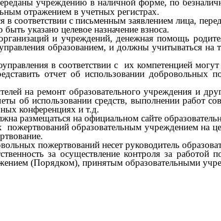
реданы учреждению в наличной форме, по безналичн
льным отражением в учетных регистрах.
 соответствии с письменным заявлением лица, перед
быть указано целевое назначение взноса.
изаций и учреждений, денежная помощь родителей
управления образованием, и должны учитываться на т
вления в соответствии с их компетенцией могут 
редставить отчет об использовании добровольных п
 на ремонт образовательного учреждения и другие
четы об использовании средств, выполнении работ с
ных конференциях и т.д.
а размещаться на официальном сайте образовательн
 пожертвований образовательным учреждением на цели
ртвование.
ольных пожертвований несет руководитель образоват
нность за осуществление контроля за работой п
ожением (Порядком), принятым образовательными учр