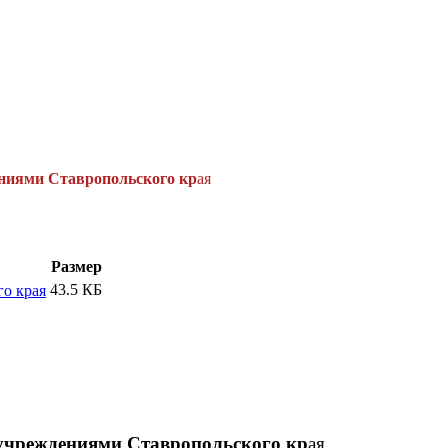
ниями Ставропольского кр
ая
Размер
43.5 КБ
о края
учреждениями Ставропольского кр
ая