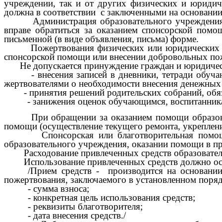
учреждении, так и от других физических и юридич
должна в соответствии с заключенными на основании
Администрация образовательного учреждения в ли
вправе обратиться за оказанием спонсорской помо
письменной (в виде объявления, письма) форме.
Пожертвования физических или юридических лиц м
спонсорской помощи или внесении добровольных пож
Не допускается принуждение граждан и юридическ
- внесения записей в дневники, тетради обучающи
жертвователями о необходимости внесения денежных с
- принятия решений родительских собраний, обяз
- занижения оценок обучающимся, воспитанника
При обращении за оказанием помощи образовател
помощи (осуществление текущего ремонта, укрепление
Спонсорская или благотворительная помощь мо
образовательного учреждения, оказании помощи в пр
Расходование привлеченных средств образовательн
Использование привлеченных средств должно осуще
/Прием средств - производится на основании
пожертвования, заключаемого в установленном поря
- сумма взноса;
- конкретная цель использования средств;
- реквизиты благотворителя;
- дата внесения средств./