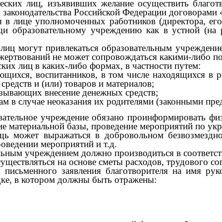
еских лиц, изъявивших желание осуществить благо
 законодательства Российской Федерации договорами 
це уполномоченных работников (директора, его за
щи образовательному учреждению как в устной (на р
огут привлекаться образовательным учреждением 
ертвований не может сопровождаться какими-либо пос
их лиц в каких-либо формах, в частности путем:
хся, воспитанников, в том числе находящихся в р
редств и (или) товаров и материалов;
ывающих внесение денежных средств;
м в случае неоказания их родителями (законными пред
ьное учреждение обязано проинформировать физич
 материальной базы, проведение мероприятий по укре
жет выражаться в добровольном безвозмездном
оведении мероприятий и т.д.
ым учреждением должно производиться в соответстви
ствляться на основе сметы расходов, трудового сог
 письменного заявления благотворителя на имя рук
дке, в котором должны быть отражены: